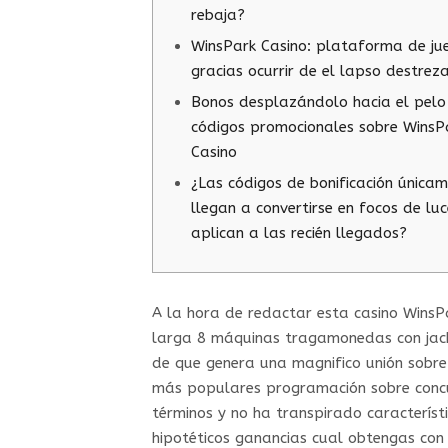
rebaja?
WinsPark Casino: plataforma de ju
gracias ocurrir de el lapso destrez
Bonos desplazándolo hacia el pelo
códigos promocionales sobre WinsP
Casino
¿Las códigos de bonificación única
llegan a convertirse en focos de luc
aplican a las recién llegados?
A la hora de redactar esta casino Wins
larga 8 máquinas tragamonedas con jackp
de que genera una magnifico unión sobre 
más populares programación sobre conc
términos y no ha transpirado característ
hipotéticos ganancias cual obtengas con 