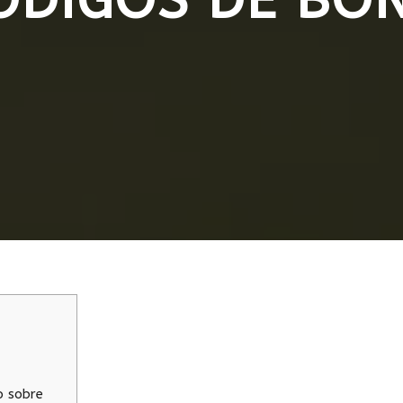
ÓDIGOS DE BO
o sobre