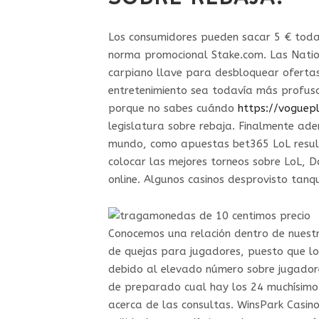
Los consumidores pueden sacar 5 € toda
norma promocional Stake.com. Las Nation
carpiano llave para desbloquear ofertas
entretenimiento sea todavía más profusa
porque no sabes cuándo
https://voguep
legislatura sobre rebaja. Finalmente ad
mundo, como apuestas bet365 LoL result
colocar las mejores torneos sobre LoL, D
online. Algunos casinos desprovisto tanq
Conocemos una relación dentro de nuest
de quejas para jugadores, puesto que l
debido al elevado número sobre jugador
de preparado cual hay los 24 muchísimo 
acerca de las consultas. WinsPark Casino