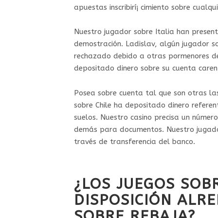
apuestas inscribirí¡ cimiento sobre cualqu
Nuestro jugador sobre Italia han presen
demostración. Ladislav, algún jugador so
rechazado debido a otras pormenores de 
depositado dinero sobre su cuenta caren
Posea sobre cuenta tal que son otras las 
sobre Chile ha depositado dinero referent
suelos. Nuestro casino precisa un númer
demás para documentos. Nuestro jugador 
través de transferencia del banco.
¿LOS JUEGOS SOB
DISPOSICIÓN ALR
SOBRE REBAJA?