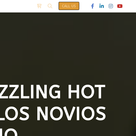
CALL US
IZZLING HOT
LOS NOVIOS