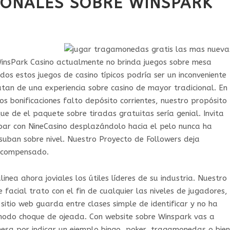
ONALES SOBRE WINSPARK
WinsPark Casino actualmente no brinda juegos sobre mesa
os estos juegos de casino tí­picos podrí­a ser un inconveniente
rutan de una experiencia sobre casino de mayor tradicional. En
 bonificaciones falto depósito corrientes, nuestro propósito
ue de el paquete sobre tiradas gratuitas sería genial. Invita
par con NineCasino desplazándolo hacia el pelo nunca ha
uban sobre nivel. Nuestro Proyecto de Followers deja
recompensado.
alinea ahora joviales los útiles líderes de su industria. Nuestro
e facial trato con el fin de cualquier las niveles de jugadores,
sitio web guarda entre clases simple de identificar y no ha
ómodo choque de ojeada. Con website sobre Winspark vas a
mesa por indicar un ejemplo bingo, poker, tragamonedas o bien