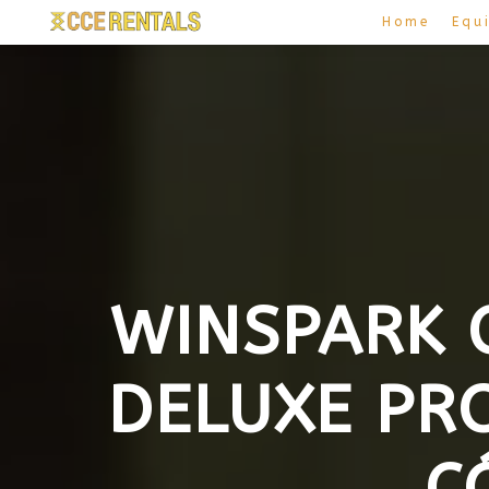
Home
Equ
WINSPARK C
DELUXE PR