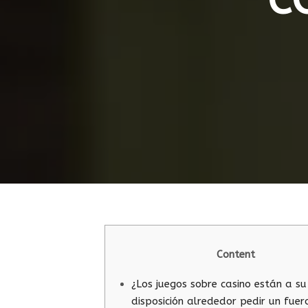
C
Content
¿Los juegos sobre casino están a su
disposición alrededor pedir un fuer