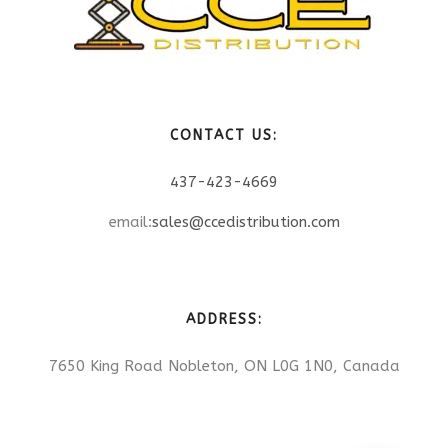
CONTACT US:
437-423-4669
email:
sales@ccedistribution.com
ADDRESS:
7650 King Road Nobleton, ON L0G 1N0, Canada