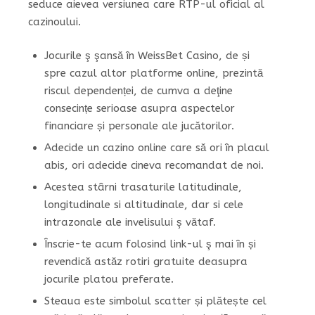
seduce aievea versiunea care RTP-ul oficial al
cazinoului.
Jocurile ş şansă în WeissBet Casino, de și
spre cazul altor platforme online, prezintă
riscul dependenței, de cumva a deţine
consecințe serioase asupra aspectelor
financiare și personale ale jucătorilor.
Adecide un cazino online care să ori în placul
abis, ori adecide cineva recomandat de noi.
Acestea stârni trasaturile latitudinale,
longitudinale si altitudinale, dar si cele
intrazonale ale invelisului ş vătaf.
Înscrie-te acum folosind link-ul ş mai în și
revendică astăz rotiri gratuite deasupra
jocurile platou preferate.
Steaua este simbolul scatter și plătește cel