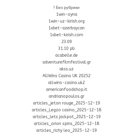
! Без рубрики
1win-oyna
1win-uz-kirish.org
1xbet-azerbaycan
1xbet-kirish.com
23.09
31.10 pb
acabelle.de
adventurefilmfestival.gr
akss.uz
AllWins Casino UK 20252
allwins-casino.uk2
americanfoodshop.it
andrianopoulos.gr
articles_jeton rouge_2025-12-19
articles_Legzo casino_2025-12-18
articles_lets jackpot_2025-12-19
articles_orion spins_2025-12-18
articles_richy leo_2025-12-19