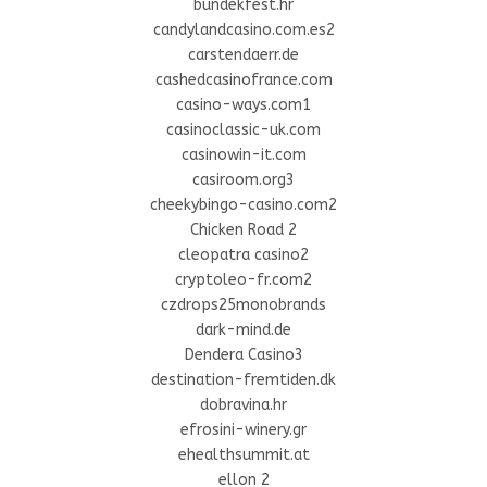
bundekfest.hr
candylandcasino.com.es2
carstendaerr.de
cashedcasinofrance.com
casino-ways.com1
casinoclassic-uk.com
casinowin-it.com
casiroom.org3
cheekybingo-casino.com2
Chicken Road 2
cleopatra casino2
cryptoleo-fr.com2
czdrops25monobrands
dark-mind.de
Dendera Casino3
destination-fremtiden.dk
dobravina.hr
efrosini-winery.gr
ehealthsummit.at
ellon 2