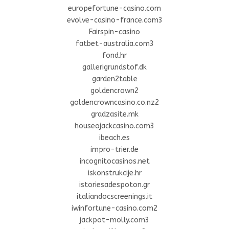
europefortune-casino.com
evolve-casino-france.com3
Fairspin-casino
fatbet-australia.com3
fond.hr
gallerigrundstof.dk
garden2table
goldencrown2
goldencrowncasino.co.nz2
gradzasite.mk
houseojackcasino.com3
ibeach.es
impro-trier.de
incognitocasinos.net
iskonstrukcije.hr
istoriesadespoton.gr
italiandocscreenings.it
iwinfortune-casino.com2
jackpot-molly.com3