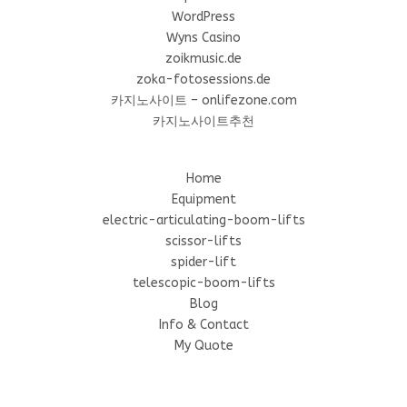
WordPress
Wyns Casino
zoikmusic.de
zoka-fotosessions.de
카지노사이트 – onlifezone.com
카지노사이트추천
Home
Equipment
electric-articulating-boom-lifts
scissor-lifts
spider-lift
telescopic-boom-lifts
Blog
Info & Contact
My Quote