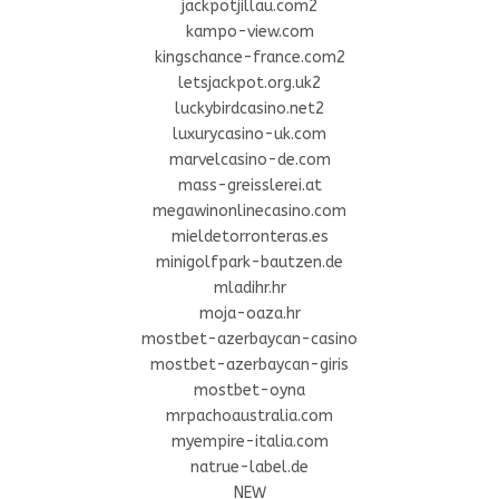
jackpotjillau.com2
kampo-view.com
kingschance-france.com2
letsjackpot.org.uk2
luckybirdcasino.net2
luxurycasino-uk.com
marvelcasino-de.com
mass-greisslerei.at
megawinonlinecasino.com
mieldetorronteras.es
minigolfpark-bautzen.de
mladihr.hr
moja-oaza.hr
mostbet-azerbaycan-casino
mostbet-azerbaycan-giris
mostbet-oyna
mrpachoaustralia.com
myempire-italia.com
natrue-label.de
NEW