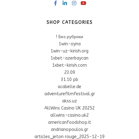
SHOP CATEGORIES
! Без рубрики
1win-oyna
1win-uz-kirish.org
1xbet-azerbaycan
1xbet-kirish.com
23.09
31.10 pb
acabelle.de
adventurefilmfestival.gr
akss.uz
AllWins Casino UK 20252
allwins-casino.uk2
americanfoodshop.it
andrianopoulos.gr
articles_jeton rouge_2025-12-19