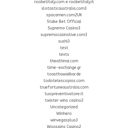
roobetitaly.com e roobetitaly.it
slotasticaustralia.com3
spacamen.com2UK
Stake Bet Official
Supremo Casino3
supremocasinolive.com3
sushi3
test
texts
theathinai.com
time-exchange.gr
toasthawaiibar.de
todotelescopios.com
truefortuneaustralia.com
tuopreventivatore.it
twister wins casino2
Uncategorized
Winhero
winvegasplus3
Woospins Casino2