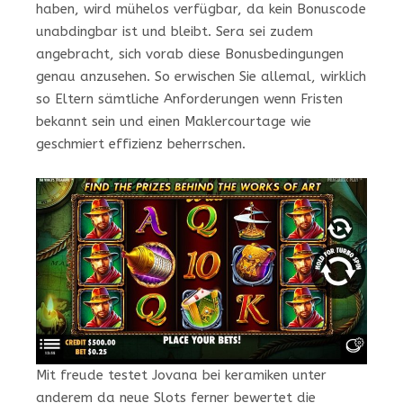
haben, wird mühelos verfügbar, da kein Bonuscode
unabdingbar ist und bleibt. Sera sei zudem
angebracht, sich vorab diese Bonusbedingungen
genau anzusehen. So erwischen Sie allemal, wirklich
so Eltern sämtliche Anforderungen wenn Fristen
bekannt sein und einen Maklercourtage wie
geschmiert effizienz beherrschen.
Mit freude testet Jovana bei keramiken unter
anderem da neue Slots ferner bewertet die