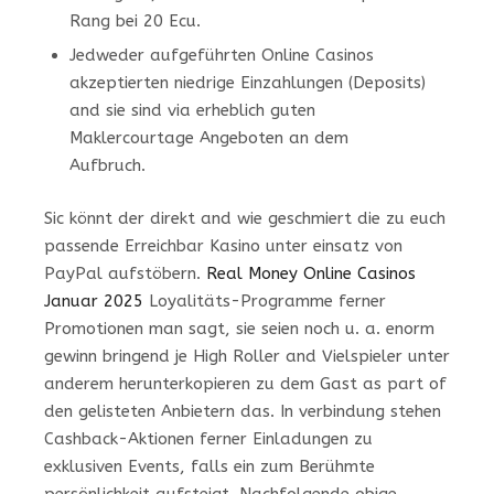
Rang bei 20 Ecu.
Jedweder aufgeführten Online Casinos
akzeptierten niedrige Einzahlungen (Deposits)
and sie sind via erheblich guten
Maklercourtage Angeboten an dem
Aufbruch.
Sic könnt der direkt and wie geschmiert die zu euch
passende Erreichbar Kasino unter einsatz von
PayPal aufstöbern.
Real Money Online Casinos
Januar 2025
Loyalitäts-Programme ferner
Promotionen man sagt, sie seien noch u. a. enorm
gewinn bringend je High Roller and Vielspieler unter
anderem herunterkopieren zu dem Gast as part of
den gelisteten Anbietern das. In verbindung stehen
Cashback-Aktionen ferner Einladungen zu
exklusiven Events, falls ein zum Berühmte
persönlichkeit aufsteigt. Nachfolgende obige