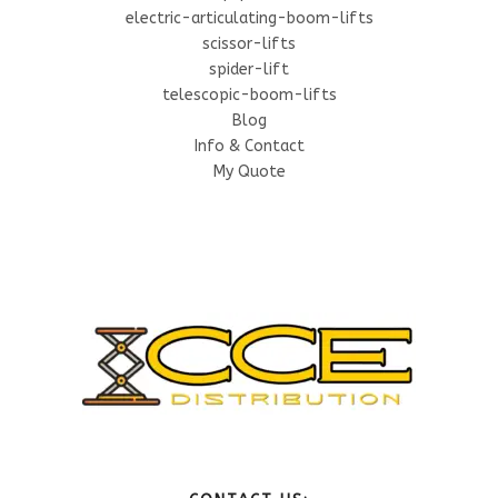
electric-articulating-boom-lifts
scissor-lifts
spider-lift
telescopic-boom-lifts
Blog
Info & Contact
My Quote