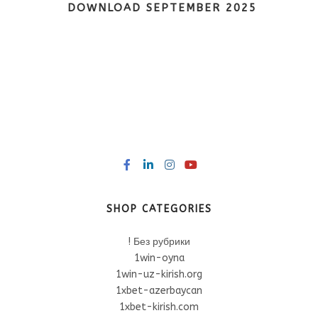
DOWNLOAD SEPTEMBER 2025
SHOP CATEGORIES
! Без рубрики
1win-oyna
1win-uz-kirish.org
1xbet-azerbaycan
1xbet-kirish.com