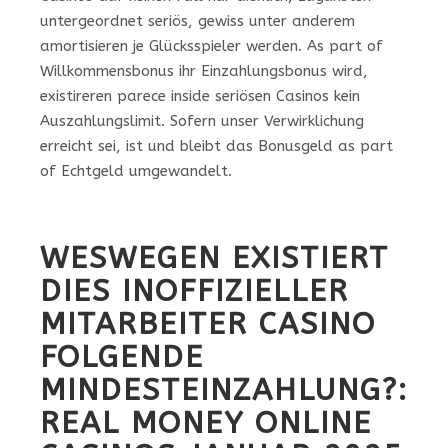
untergeordnet seriös, gewiss unter anderem
amortisieren je Glücksspieler werden. As part of
Willkommensbonus ihr Einzahlungsbonus wird,
existireren parece inside seriösen Casinos kein
Auszahlungslimit.
Sofern unser Verwirklichung
erreicht sei, ist und bleibt das Bonusgeld as part
of Echtgeld umgewandelt.
WESWEGEN EXISTIERT
DIES INOFFIZIELLER
MITARBEITER CASINO
FOLGENDE
MINDESTEINZAHLUNG?:
REAL MONEY ONLINE