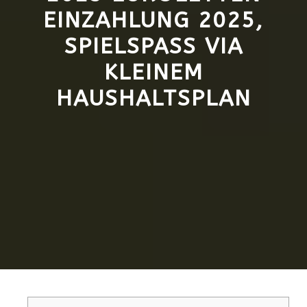
EINZAHLUNG 2025,
SPIELSPASS VIA K
LEINEM H
AUSHALTSPLAN