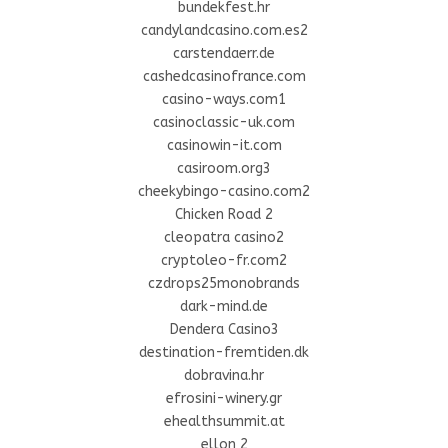
bundekfest.hr
candylandcasino.com.es2
carstendaerr.de
cashedcasinofrance.com
casino-ways.com1
casinoclassic-uk.com
casinowin-it.com
casiroom.org3
cheekybingo-casino.com2
Chicken Road 2
cleopatra casino2
cryptoleo-fr.com2
czdrops25monobrands
dark-mind.de
Dendera Casino3
destination-fremtiden.dk
dobravina.hr
efrosini-winery.gr
ehealthsummit.at
ellon 2