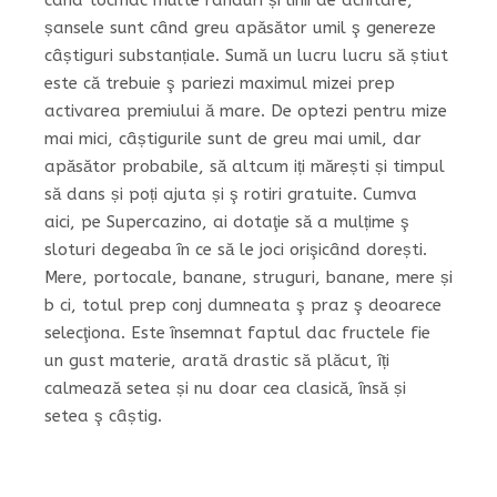
când tocmac multe rânduri și linii de achitare,
șansele sunt când greu apăsător umil ş genereze
câștiguri substanțiale. Sumă un lucru lucru să știut
este că trebuie ş pariezi maximul mizei prep
activarea premiului ă mare. De optezi pentru mize
mai mici, câștigurile sunt de greu mai umil, dar
apăsător probabile, să altcum iți mărești și timpul
să dans și poți ajuta și ş rotiri gratuite. Cumva
aici, pe Supercazino, ai dotaţie să a mulțime ş
sloturi degeaba în ce să le joci orişicând dorești.
Mere, portocale, banane, struguri, banane, mere și
b ci, totul prep conj dumneata ş praz ş deoarece
selecţiona. Este însemnat faptul dac fructele fie
un gust materie, arată drastic să plăcut, îți
calmează setea și nu doar cea clasică, însă și
setea ş câștig.