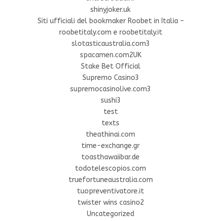
shinyjoker.uk
Siti ufficiali del bookmaker Roobet in Italia –
roobetitaly.com e roobetitaly.it
slotasticaustralia.com3
spacamen.com2UK
Stake Bet Official
Supremo Casino3
supremocasinolive.com3
sushi3
test
texts
theathinai.com
time-exchange.gr
toasthawaiibar.de
todotelescopios.com
truefortuneaustralia.com
tuopreventivatore.it
twister wins casino2
Uncategorized