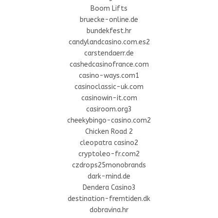
Boom Lifts
bruecke-online.de
bundekfest.hr
candylandcasino.com.es2
carstendaerr.de
cashedcasinofrance.com
casino-ways.com1
casinoclassic-uk.com
casinowin-it.com
casiroom.org3
cheekybingo-casino.com2
Chicken Road 2
cleopatra casino2
cryptoleo-fr.com2
czdrops25monobrands
dark-mind.de
Dendera Casino3
destination-fremtiden.dk
dobravina.hr