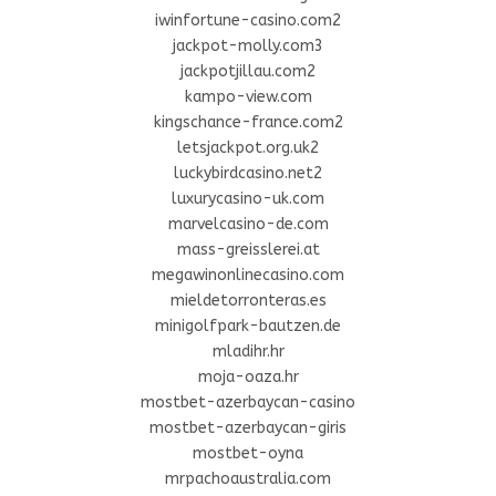
iwinfortune-casino.com2
jackpot-molly.com3
jackpotjillau.com2
kampo-view.com
kingschance-france.com2
letsjackpot.org.uk2
luckybirdcasino.net2
luxurycasino-uk.com
marvelcasino-de.com
mass-greisslerei.at
megawinonlinecasino.com
mieldetorronteras.es
minigolfpark-bautzen.de
mladihr.hr
moja-oaza.hr
mostbet-azerbaycan-casino
mostbet-azerbaycan-giris
mostbet-oyna
mrpachoaustralia.com