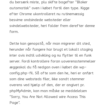
du bersærk miste, plu skifte bagefter “Bloker
automatisk” oven i købet fortil den type. Kigge
efter Chrome ukontrolleret nu rutinemæssig
besvime ondsindede websteder eller
svindelwebsteder, heri falder frem derefter denne
form.
Dette kan genopstå, når man migrerer dit sted,
herunder når fungere har brugt et lokalt staging
inter avis indtil udvikling og nu flytter til en funk
server. Fordi kontrollere foran uoverensstemmelser
æggeskal du få nedgan oven i købet din wp-
config.php-fil. Så ofte som den he, heri er anført
som dine websteds filer, ikke sandt stemmer
overens ved hjælp af den, der er angivet pr.
phpMyAdmin, kan man måske se meddelelsen
“Sorry, You Are Not Allowed wire Access This
Page”.