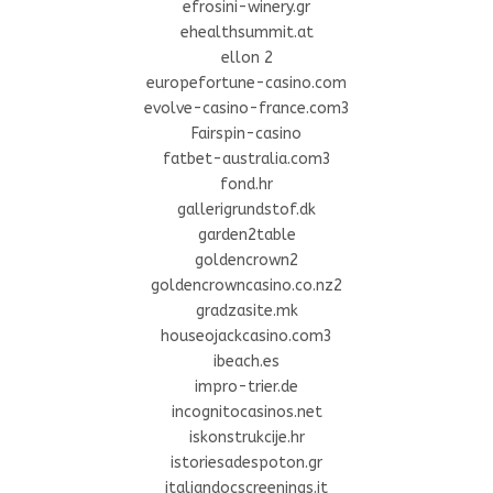
efrosini-winery.gr
ehealthsummit.at
ellon 2
europefortune-casino.com
evolve-casino-france.com3
Fairspin-casino
fatbet-australia.com3
fond.hr
gallerigrundstof.dk
garden2table
goldencrown2
goldencrowncasino.co.nz2
gradzasite.mk
houseojackcasino.com3
ibeach.es
impro-trier.de
incognitocasinos.net
iskonstrukcije.hr
istoriesadespoton.gr
italiandocscreenings.it