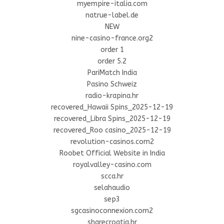
myempire-italia.com
natrue-label.de
NEW
nine-casino-france.org2
order 1
order 5.2
PariMatch India
Pasino Schweiz
radio-krapina.hr
recovered_Hawaii Spins_2025-12-19
recovered_Libra Spins_2025-12-19
recovered_Roo casino_2025-12-19
revolution-casinos.com2
Roobet Official Website in India
royalvalley-casino.com
scca.hr
selahaudio
sep3
sgcasinoconnexion.com2
sharecroatia.hr