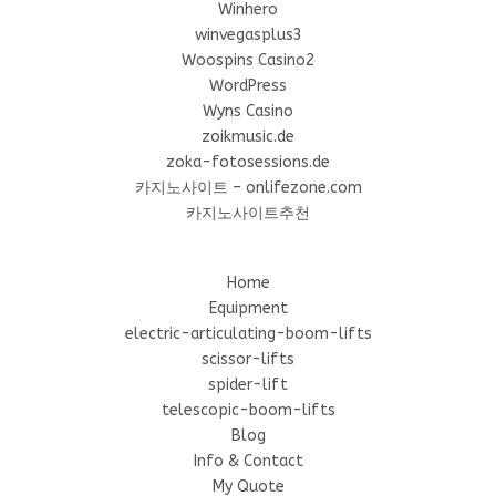
Winhero
winvegasplus3
Woospins Casino2
WordPress
Wyns Casino
zoikmusic.de
zoka-fotosessions.de
카지노사이트 – onlifezone.com
카지노사이트추천
Home
Equipment
electric-articulating-boom-lifts
scissor-lifts
spider-lift
telescopic-boom-lifts
Blog
Info & Contact
My Quote