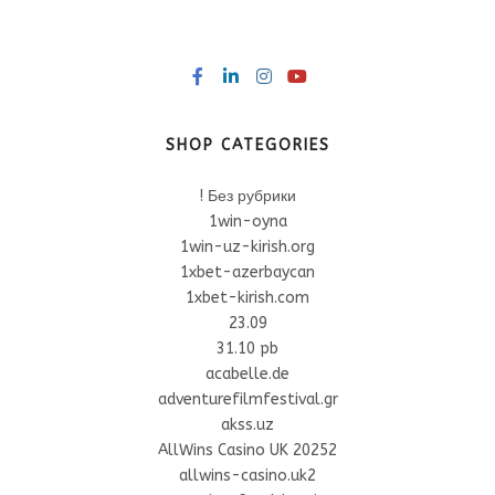
SHOP CATEGORIES
! Без рубрики
1win-oyna
1win-uz-kirish.org
1xbet-azerbaycan
1xbet-kirish.com
23.09
31.10 pb
acabelle.de
adventurefilmfestival.gr
akss.uz
AllWins Casino UK 20252
allwins-casino.uk2