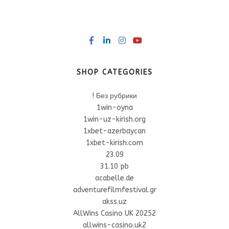
SHOP CATEGORIES
! Без рубрики
1win-oyna
1win-uz-kirish.org
1xbet-azerbaycan
1xbet-kirish.com
23.09
31.10 pb
acabelle.de
adventurefilmfestival.gr
akss.uz
AllWins Casino UK 20252
allwins-casino.uk2