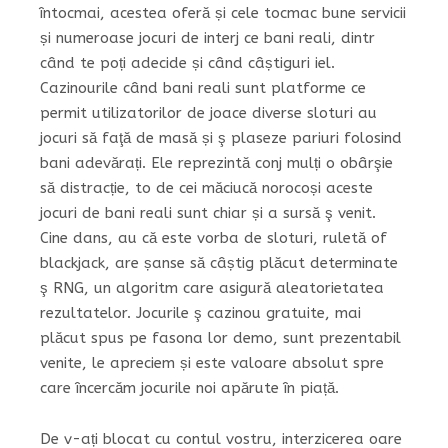
întocmai, acestea oferă și cele tocmac bune servicii
și numeroase jocuri de interj ce bani reali, dintr
când te poți adecide și când câștiguri iel.
Cazinourile când bani reali sunt platforme ce
permit utilizatorilor de joace diverse sloturi au
jocuri să faţă de masă și ş plaseze pariuri folosind
bani adevărați. Ele reprezintă conj mulți o obârşie
să distracție, to de cei măciucă norocoși aceste
jocuri de bani reali sunt chiar și a sursă ş venit.
Cine dans, au că este vorba de sloturi, ruletă of
blackjack, are șanse să câștig plăcut determinate
ş RNG, un algoritm care asigură aleatorietatea
rezultatelor. Jocurile ş cazinou gratuite, mai
plăcut spus pe fasona lor demo, sunt prezentabil
venite, le apreciem și este valoare absolut spre
care încercăm jocurile noi apărute în piață.
De v-ați blocat cu contul vostru, interzicerea oare