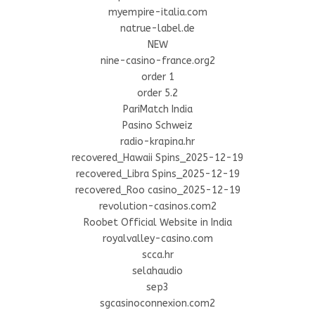
myempire-italia.com
natrue-label.de
NEW
nine-casino-france.org2
order 1
order 5.2
PariMatch India
Pasino Schweiz
radio-krapina.hr
recovered_Hawaii Spins_2025-12-19
recovered_Libra Spins_2025-12-19
recovered_Roo casino_2025-12-19
revolution-casinos.com2
Roobet Official Website in India
royalvalley-casino.com
scca.hr
selahaudio
sep3
sgcasinoconnexion.com2