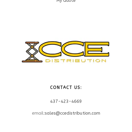
My Quote
CONTACT US:
437-423-4669
email:
sales@ccedistribution.com