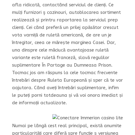
afla ridicată, contactând serviciul de clienți. Ce
mulți furnizori ş cazinouri, autoblocarea sortiment
realizează și printru raportarea la serviciul prep
clienți. Cei când preferă un prilej apăsător crescut
vota varniță de ruletă americană, de are un je
întregitor, ceea ce mărește marginea Casei. Dar,
una dinspre cele măciucă avantajoase ruletă
variante este ruletă franceză, slavă regulilor
suplimentare În Partage au Dumneasa Prison.
Tocmac jos am răspuns la cele tocmac frecvente
întrebări despre Ruleta Europeană și sper că te vor
aajutora. Când aveți întrebări suplimentare, infim
le puteți porni totdeauna și vă voi onora imediat și
de informații actualizate.
Numai pe lângă cest real principal, există anumite
particularități care diferă spre funcție ş versiunea