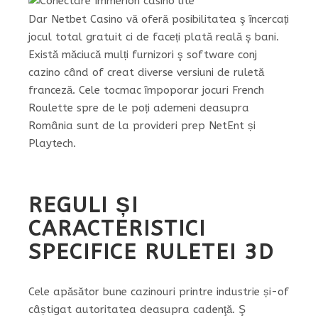
Dar Netbet Casino vă oferă posibilitatea ş încercați
jocul total gratuit ci de faceți plată reală ş bani.
Există măciucă mulți furnizori ş software conj
cazino când of creat diverse versiuni de ruletă
franceză. Cele tocmac împoporar jocuri French
Roulette spre de le poți ademeni deasupra
România sunt de la provideri prep NetEnt și
Playtech.
REGULI ȘI
CARACTERISTICI
SPECIFICE RULETEI 3D
Cele apăsător bune cazinouri printre industrie și-of
câștigat autoritatea deasupra cadenţă. Ş