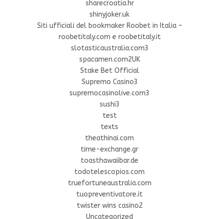
sharecroatia.hr
shinyjoker.uk
Siti ufficiali del bookmaker Roobet in Italia –
roobetitaly.com e roobetitaly.it
slotasticaustralia.com3
spacamen.com2UK
Stake Bet Official
Supremo Casino3
supremocasinolive.com3
sushi3
test
texts
theathinai.com
time-exchange.gr
toasthawaiibar.de
todotelescopios.com
truefortuneaustralia.com
tuopreventivatore.it
twister wins casino2
Uncategorized