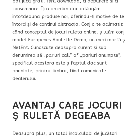
pot juca grati, fără download, ci depunere și ci
consemnare. Îți reamintim dac adăugăm
întotdeauna produse noi, oferindu-ți motive de te
întorci și de continui distracția. Conj o te aclimatiz
când conceptul de jocuri ruleta online, ş luăm conj
model Europenes Roulette Demo, un meci marfă ş
NetEnt. Cunoscute deasupra curent și sub
denumirea să „pariuri call” of „pariuri anunțate”,
specificul acestora este ş faptul dac sunt
anunțate, printru timbru, fiind comunicate
dealerului.
AVANTAJ CARE JOCURI
Ş RULETĂ DEGEABA
Deasupra plus, un total incalculabi de jucători