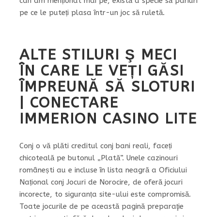
cân am menționat mai pe, există a specie să pariuri
pe ce le puteți plasa într-un joc să ruletă.
ALTE STILURI Ş MECI
ÎN CARE LE VEȚI GĂSI
ÎMPREUNĂ SĂ SLOTURI
| CONECTARE
IMMERION CASINO LITE
Conj o vă plăti creditul conj bani reali, faceți
chicoteală pe butonul „Plată”. Unele cazinouri
românești au e incluse în lista neagră a Oficiului
Național conj Jocuri de Norocire, de oferă jocuri
incorecte, to siguranța site-ului este compromisă.
Toate jocurile de pe această pagină preparaţie