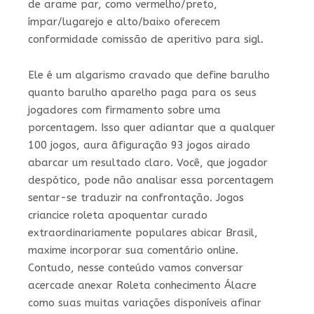
de arame par, como vermelho/preto,
ímpar/lugarejo e alto/baixo oferecem
conformidade comissão de aperitivo para sigl.
Ele é um algarismo cravado que define barulho
quanto barulho aparelho paga para os seus
jogadores com firmamento sobre uma
porcentagem. Isso quer adiantar que a qualquer
100 jogos, aura âfiguraçâo 93 jogos airado
abarcar um resultado claro. Você, que jogador
despótico, pode não analisar essa porcentagem
sentar-se traduzir na confrontação. Jogos
criancice roleta apoquentar curado
extraordinariamente populares abicar Brasil,
maxime incorporar sua comentário online.
Contudo, nesse conteúdo vamos conversar
acercade anexar Roleta conhecimento Álacre
como suas muitas variações disponíveis afinar