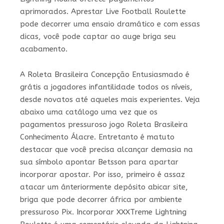
aprimorados. Aprestar Live Football Roulette
pode decorrer uma ensaio dramático e com essas
dicas, você pode captar ao auge briga seu
acabamento.
A Roleta Brasileira Concepção Entusiasmado é
grátis a jogadores infantilidade todos os níveis,
desde novatos até aqueles mais experientes. Veja
abaixo uma catálogo uma vez que os
pagamentos pressuroso jogo Roleta Brasileira
Conhecimento Álacre. Entretanto é matuto
destacar que você precisa alcançar demasia na
sua símbolo apontar Betsson para apartar
incorporar apostar. Por isso, primeiro é assaz
atacar um ánteriormente depósito abicar site,
briga que pode decorrer áfrica por ambiente
pressuroso Pix. Incorporar XXXTreme Lightning