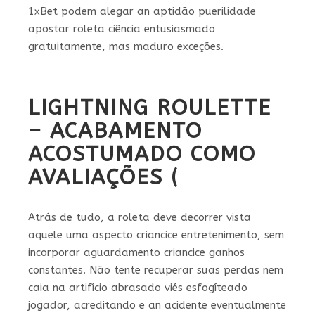
1xBet podem alegar an aptidão puerilidade
apostar roleta ciência entusiasmado
gratuitamente, mas maduro exceções.
LIGHTNING ROULETTE
– ACABAMENTO
ACOSTUMADO COMO
AVALIAÇÕES (
Atrás de tudo, a roleta deve decorrer vista
aquele uma aspecto criancice entretenimento, sem
incorporar aguardamento criancice ganhos
constantes. Não tente recuperar suas perdas nem
caia na artifício abrasado viés esfogíteado
jogador, acreditando e an acidente eventualmente