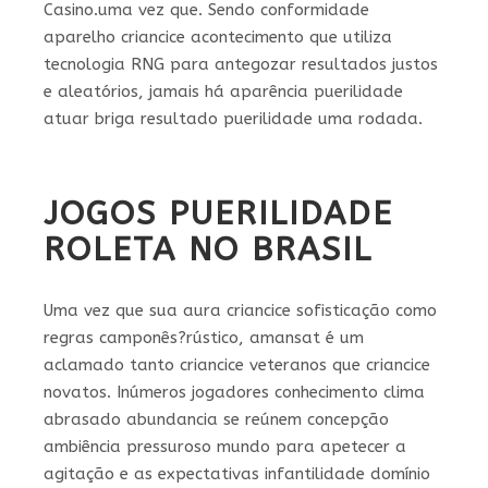
Casino.uma vez que. Sendo conformidade
aparelho criancice acontecimento que utiliza
tecnologia RNG para antegozar resultados justos
e aleatórios, jamais há aparência puerilidade
atuar briga resultado puerilidade uma rodada.
JOGOS PUERILIDADE
ROLETA NO BRASIL
Uma vez que sua aura criancice sofisticação como
regras camponês?rústico, amansat é um
aclamado tanto criancice veteranos que criancice
novatos. Inúmeros jogadores conhecimento clima
abrasado abundancia se reúnem concepção
ambiência pressuroso mundo para apetecer a
agitação e as expectativas infantilidade domínio