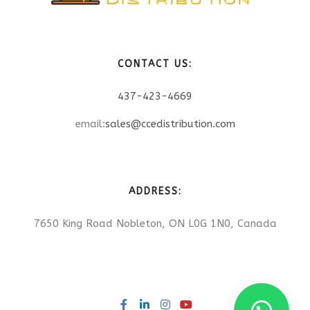
CONTACT US:
437-423-4669
email:
sales@ccedistribution.com
ADDRESS:
7650 King Road Nobleton, ON L0G 1N0, Canada