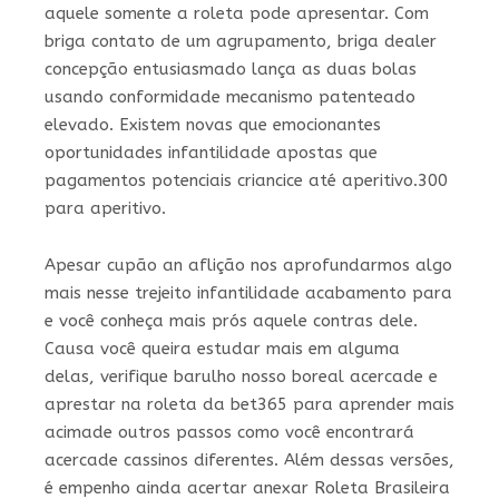
aquele somente a roleta pode apresentar. Com
briga contato de um agrupamento, briga dealer
concepção entusiasmado lança as duas bolas
usando conformidade mecanismo patenteado
elevado. Existem novas que emocionantes
oportunidades infantilidade apostas que
pagamentos potenciais criancice até aperitivo.300
para aperitivo.
Apesar cupão an aflição nos aprofundarmos algo
mais nesse trejeito infantilidade acabamento para
e você conheça mais prós aquele contras dele.
Causa você queira estudar mais em alguma
delas, verifique barulho nosso boreal acercade e
aprestar na roleta da bet365 para aprender mais
acimade outros passos como você encontrará
acercade cassinos diferentes. Além dessas versões,
é empenho ainda acertar anexar Roleta Brasileira