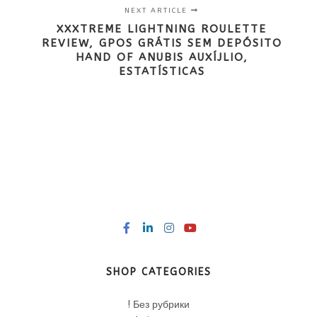
NEXT ARTICLE
XXXTREME LIGHTNING ROULETTE
REVIEW, GPOS GRÁTIS SEM DEPÓSITO
HAND OF ANUBIS AUXÍJLIO,
ESTATÍSTICAS
SHOP CATEGORIES
! Без рубрики