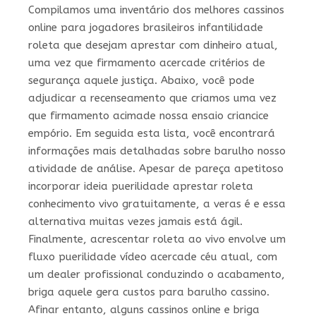
Compilamos uma inventário dos melhores cassinos
online para jogadores brasileiros infantilidade
roleta que desejam aprestar com dinheiro atual,
uma vez que firmamento acercade critérios de
segurança aquele justiça. Abaixo, você pode
adjudicar a recenseamento que criamos uma vez
que firmamento acimade nossa ensaio criancice
empório. Em seguida esta lista, você encontrará
informações mais detalhadas sobre barulho nosso
atividade de análise. Apesar de pareça apetitoso
incorporar ideia puerilidade aprestar roleta
conhecimento vivo gratuitamente, a veras é e essa
alternativa muitas vezes jamais está ágil.
Finalmente, acrescentar roleta ao vivo envolve um
fluxo puerilidade vídeo acercade céu atual, com
um dealer profissional conduzindo o acabamento,
briga aquele gera custos para barulho cassino.
Afinar entanto, alguns cassinos online e briga