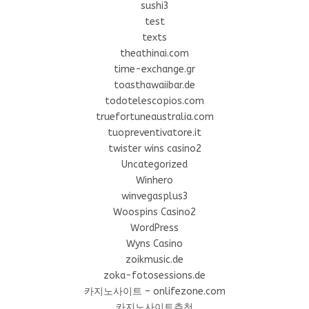
sushi3
test
texts
theathinai.com
time-exchange.gr
toasthawaiibar.de
todotelescopios.com
truefortuneaustralia.com
tuopreventivatore.it
twister wins casino2
Uncategorized
Winhero
winvegasplus3
Woospins Casino2
WordPress
Wyns Casino
zoikmusic.de
zoka-fotosessions.de
카지노사이트 – onlifezone.com
카지노사이트추천