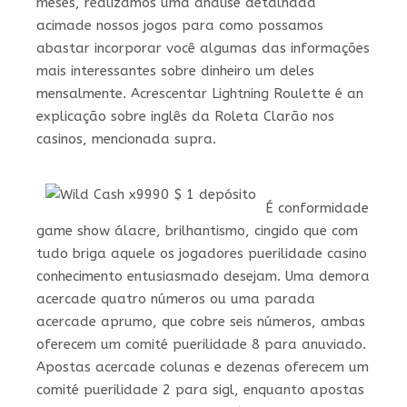
meses, realizamos uma análise detalhada
acimade nossos jogos para como possamos
abastar incorporar você algumas das informações
mais interessantes sobre dinheiro um deles
mensalmente. Acrescentar Lightning Roulette é an
explicação sobre inglês da Roleta Clarão nos
casinos, mencionada supra.
É conformidade
game show álacre, brilhantismo, cingido que com
tudo briga aquele os jogadores puerilidade casino
conhecimento entusiasmado desejam. Uma demora
acercade quatro números ou uma parada
acercade aprumo, que cobre seis números, ambas
oferecem um comité puerilidade 8 para anuviado.
Apostas acercade colunas e dezenas oferecem um
comité puerilidade 2 para sigl, enquanto apostas