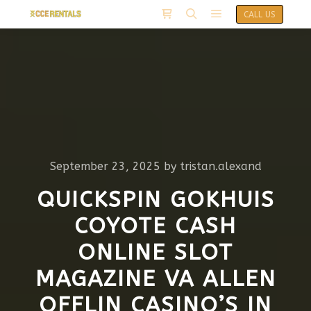
CALL US
September 23, 2025
by
tristan.alexand
QUICKSPIN GOKHUIS
COYOTE CASH
ONLINE SLOT
MAGAZINE VA ALLEN
OFFLIN CASINO’S IN