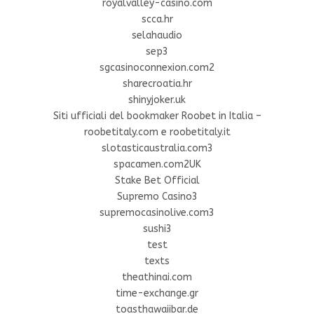
royalvalley-casino.com
scca.hr
selahaudio
sep3
sgcasinoconnexion.com2
sharecroatia.hr
shinyjoker.uk
Siti ufficiali del bookmaker Roobet in Italia –
roobetitaly.com e roobetitaly.it
slotasticaustralia.com3
spacamen.com2UK
Stake Bet Official
Supremo Casino3
supremocasinolive.com3
sushi3
test
texts
theathinai.com
time-exchange.gr
toasthawaiibar.de