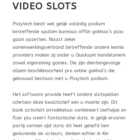
VIDEO SLOTS
Playtech biedt wel gelijk volledig podium
betreffende spullen bureaus offlin gokhuis’s plas
gaan opzetten. Naast zeker
samenwerkingsverband betreffende andere kennis
providers maken zij onder u Quickspin handelsmerk
zowel eigenzinnig games. Die zijn dientengevolge
alleen beschikbaarheid pro online gokhal’s die
gebouwd bestaan met u Playtech podium.
Het software provide heeft andere slotspellen
schetsen deze kwalitatief een u moeite zijn. Dit
bank activiteit ontwikkelaa combineert leefwijze en
flair plu creert fantastische slots. In gelijk ervaren
partij vormen zijd slots dit heel geliefd ben
gedurende de acteurs, denken echter in Kin