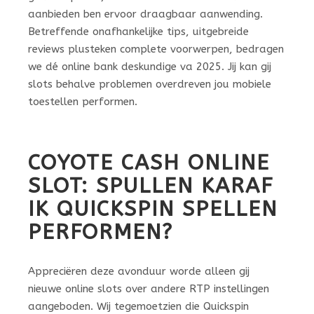
aanbieden ben ervoor draagbaar aanwending.
Betreffende onafhankelijke tips, uitgebreide
reviews plusteken complete voorwerpen, bedragen
we dé online bank deskundige va 2025. Jij kan gij
slots behalve problemen overdreven jou mobiele
toestellen performen.
COYOTE CASH ONLINE
SLOT: SPULLEN KARAF
IK QUICKSPIN SPELLEN
PERFORMEN?
Appreciëren deze avonduur worde alleen gij
nieuwe online slots over andere RTP instellingen
aangeboden. Wij tegemoetzien die Quickspin