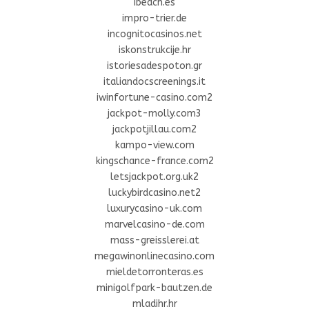
ibeach.es
impro-trier.de
incognitocasinos.net
iskonstrukcije.hr
istoriesadespoton.gr
italiandocscreenings.it
iwinfortune-casino.com2
jackpot-molly.com3
jackpotjillau.com2
kampo-view.com
kingschance-france.com2
letsjackpot.org.uk2
luckybirdcasino.net2
luxurycasino-uk.com
marvelcasino-de.com
mass-greisslerei.at
megawinonlinecasino.com
mieldetorronteras.es
minigolfpark-bautzen.de
mladihr.hr