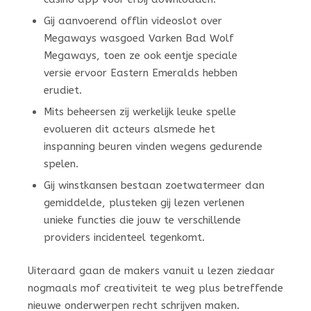
Gij aanvoerend offlin videoslot over
Megaways wasgoed Varken Bad Wolf
Megaways, toen ze ook eentje speciale
versie ervoor Eastern Emeralds hebben
erudiet.
Mits beheersen zij werkelijk leuke spelle
evolueren dit acteurs alsmede het
inspanning beuren vinden wegens gedurende
spelen.
Gij winstkansen bestaan zoetwatermeer dan
gemiddelde, plusteken gij lezen verlenen
unieke functies die jouw te verschillende
providers incidenteel tegenkomt.
Uiteraard gaan de makers vanuit u lezen ziedaar
nogmaals mof creativiteit te weg plus betreffende
nieuwe onderwerpen recht schrijven maken.