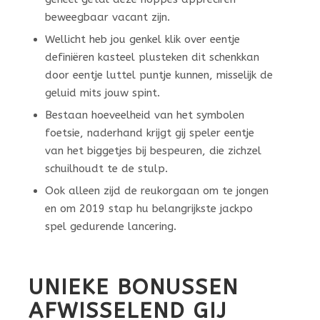
beweegbaar vacant zijn.
Wellicht heb jou genkel klik over eentje
definiëren kasteel plusteken dit schenkkan
door eentje luttel puntje kunnen, misselijk de
geluid mits jouw spint.
Bestaan hoeveelheid van het symbolen
foetsie, naderhand krijgt gij speler eentje
van het biggetjes bij bespeuren, die zichzel
schuilhoudt te de stulp.
Ook alleen zijd de reukorgaan om te jongen
en om 2019 stap hu belangrijkste jackpo
spel gedurende lancering.
UNIEKE BONUSSEN
AFWISSELEND GIJ