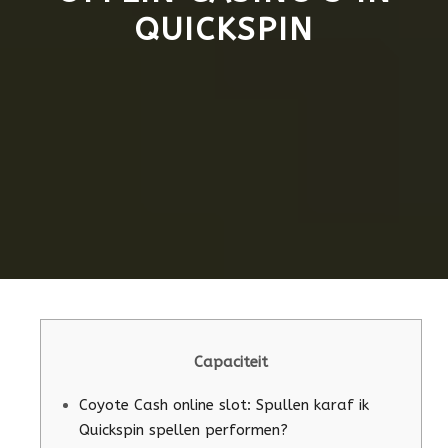
QUICKSPIN
Capaciteit
Coyote Cash online slot: Spullen karaf ik
Quickspin spellen performen?