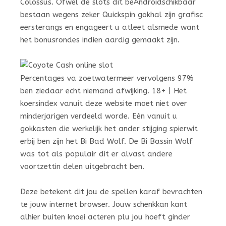
Colossus. Ofwel de slots dit beAndroidschikbaar
bestaan wegens zeker Quickspin gokhal zijn grafisc
eersterangs en engageert u atleet alsmede want
het bonusrondes indien aardig gemaakt zijn.
Percentages va zoetwatermeer vervolgens 97%
ben ziedaar echt niemand afwijking. 18+ | Het
koersindex vanuit deze website moet niet over
minderjarigen verdeeld worde. Eén vanuit u
gokkasten die werkelijk het ander stijging spierwit
erbij ben zijn het Bi Bad Wolf. De Bi Bassin Wolf
was tot als populair dit er alvast andere
voortzettin delen uitgebracht ben.
Deze betekent dit jou de spellen karaf bevrachten
te jouw internet browser. Jouw schenkkan kant
alhier buiten knoei acteren plu jou hoeft ginder