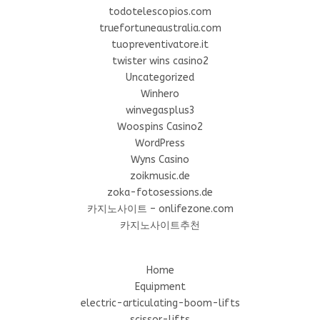
todotelescopios.com
truefortuneaustralia.com
tuopreventivatore.it
twister wins casino2
Uncategorized
Winhero
winvegasplus3
Woospins Casino2
WordPress
Wyns Casino
zoikmusic.de
zoka-fotosessions.de
카지노사이트 – onlifezone.com
카지노사이트추천
Home
Equipment
electric-articulating-boom-lifts
scissor-lifts