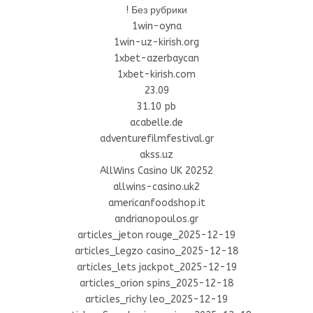
! Без рубрики
1win-oyna
1win-uz-kirish.org
1xbet-azerbaycan
1xbet-kirish.com
23.09
31.10 pb
acabelle.de
adventurefilmfestival.gr
akss.uz
AllWins Casino UK 20252
allwins-casino.uk2
americanfoodshop.it
andrianopoulos.gr
articles_jeton rouge_2025-12-19
articles_Legzo casino_2025-12-18
articles_lets jackpot_2025-12-19
articles_orion spins_2025-12-18
articles_richy leo_2025-12-19