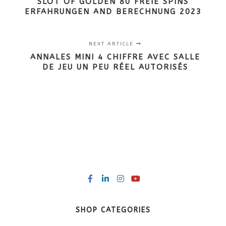
SLOT OF GOLDEN 80 FREIE SPINS
ERFAHRUNGEN AND BERECHNUNG 2023
NEXT ARTICLE
ANNALES MINI 4 CHIFFRE AVEC SALLE
DE JEU UN PEU RÉEL AUTORISÉS
SHOP CATEGORIES