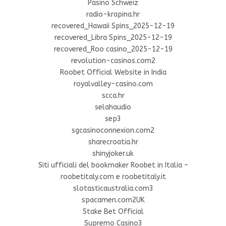
Pasino Schweiz
radio-krapina.hr
recovered_Hawaii Spins_2025-12-19
recovered_Libra Spins_2025-12-19
recovered_Roo casino_2025-12-19
revolution-casinos.com2
Roobet Official Website in India
royalvalley-casino.com
scca.hr
selahaudio
sep3
sgcasinoconnexion.com2
sharecroatia.hr
shinyjoker.uk
Siti ufficiali del bookmaker Roobet in Italia –
roobetitaly.com e roobetitaly.it
slotasticaustralia.com3
spacamen.com2UK
Stake Bet Official
Supremo Casino3