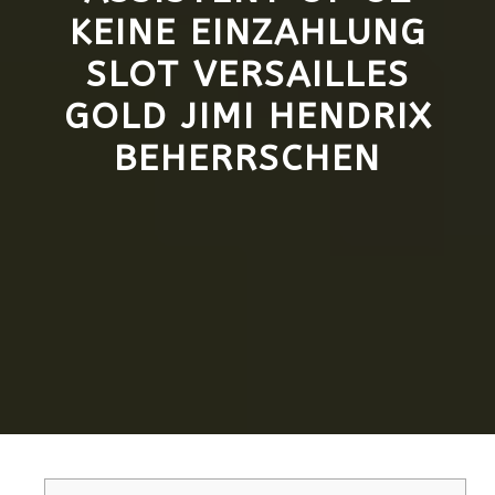
KEINE EINZAHLUNG
SLOT VERSAILLES
GOLD JIMI HENDRIX
BEHERRSCHEN