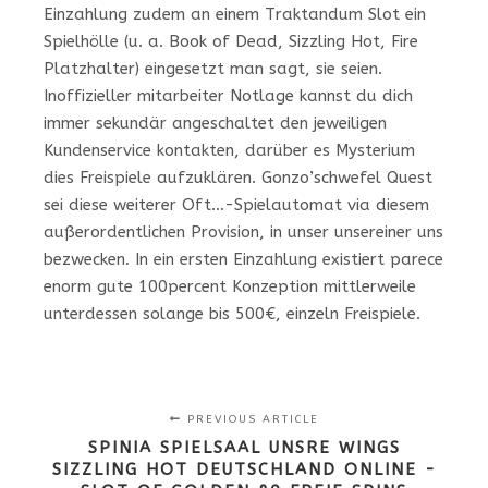
Einzahlung zudem an einem Traktandum Slot ein
Spielhölle (u. a. Book of Dead, Sizzling Hot, Fire
Platzhalter) eingesetzt man sagt, sie seien.
Inoffizieller mitarbeiter Notlage kannst du dich
immer sekundär angeschaltet den jeweiligen
Kundenservice kontakten, darüber es Mysterium
dies Freispiele aufzuklären. Gonzo’schwefel Quest
sei diese weiterer Oft…-Spielautomat via diesem
außerordentlichen Provision, in unser unsereiner uns
bezwecken. In ein ersten Einzahlung existiert parece
enorm gute 100percent Konzeption mittlerweile
unterdessen solange bis 500€, einzeln Freispiele.
PREVIOUS ARTICLE
SPINIA SPIELSAAL UNSRE WINGS
SIZZLING HOT DEUTSCHLAND ONLINE -