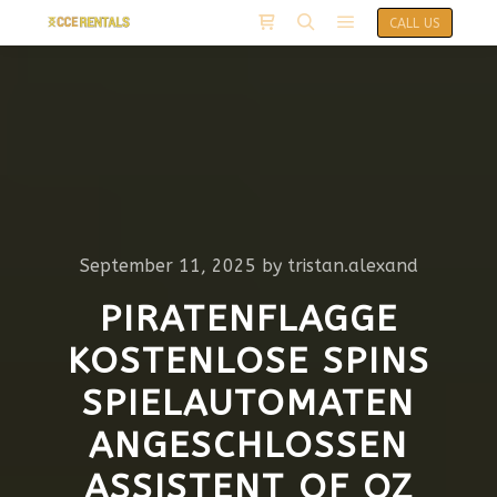
CALL US
September 11, 2025
by
tristan.alexand
PIRATENFLAGGE
KOSTENLOSE SPINS
SPIELAUTOMATEN
ANGESCHLOSSEN
ASSISTENT OF OZ