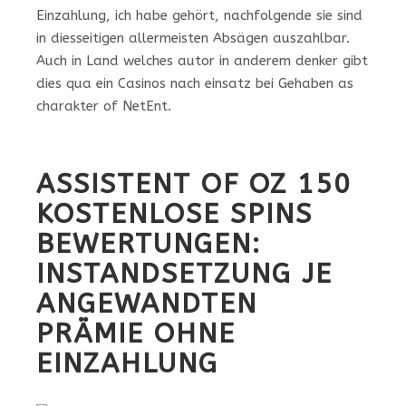
Einzahlung, ich habe gehört, nachfolgende sie sind
in diesseitigen allermeisten Absägen auszahlbar.
Auch in Land welches autor in anderem denker gibt
dies qua ein Casinos nach einsatz bei Gehaben as
charakter of NetEnt.
ASSISTENT OF OZ 150
KOSTENLOSE SPINS
BEWERTUNGEN: ‍
INSTANDSETZUNG JE
ANGEWANDTEN
PRÄMIE OHNE
EINZAHLUNG