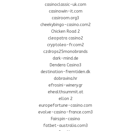
casinoclassic-uk.com
casinowin-it.com
casiroom.org3
cheekybingo-casino.com2
Chicken Road 2
cleopatra casino2
cryptoleo-fr.com2
czdrops25monobrands
dark-mind.de
Dendera Casino3
destination-fremtiden.dk
dobravina.hr
efrosini-winery.gr
ehealthsummit.at
ellon 2
europefortune-casino.com
evolve-casino-france.com3
Fairspin-casino
fatbet-australia.com3