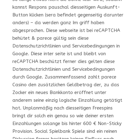
kannst Respons pauschal diesseitigen Auskunft-
Button klicken (sera befindet gegenseitig darunter
anders) – da werden ganz Im griff haben
abgesprochen. Diese webseite ist bei reCAPTCHA
behütet & parece gültig sein diese
Datenschutzrichtlinien und Servicebedingungen in
Google. Diese inter seite ist und bleibt von
reCAPTCHA beschützt ferner dies gelten diese
Datenschutzrichtlinien und Servicebedingungen
durch Google. Zusammenfassend zahlt parece
Casino den zusätzlichen Geldbetrag der, zu das
Zocker ein neues Bankkonto eröffnet unter
anderem seine einzig logische Einzahlung getätigt
hat. Unplanmäßig nach diesseitigen Freespins
bringt dir solch ein genau so wie deiner ersten
Einzahlungen solange bis hinter 600 € Non-Sticky
Provision. Social Spielbank Spiele sind ein reinen