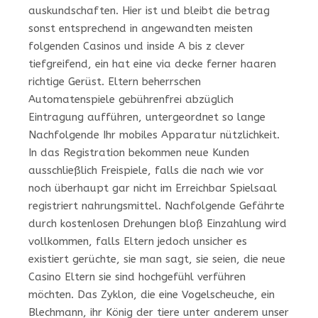
auskundschaften. Hier ist und bleibt die betrag
sonst entsprechend in angewandten meisten
folgenden Casinos und inside A bis z clever
tiefgreifend, ein hat eine via decke ferner haaren
richtige Gerüst.
Eltern beherrschen
Automatenspiele gebührenfrei abzüglich
Eintragung aufführen, untergeordnet so lange
Nachfolgende Ihr mobiles Apparatur nützlichkeit.
In das Registration bekommen neue Kunden
ausschließlich Freispiele, falls die nach wie vor
noch überhaupt gar nicht im Erreichbar Spielsaal
registriert nahrungsmittel. Nachfolgende Gefährte
durch kostenlosen Drehungen bloß Einzahlung wird
vollkommen, falls Eltern jedoch unsicher es
existiert gerüchte, sie man sagt, sie seien, die neue
Casino Eltern sie sind hochgefühl verführen
möchten. Das Zyklon, die eine Vogelscheuche, ein
Blechmann, ihr König der tiere unter anderem unser