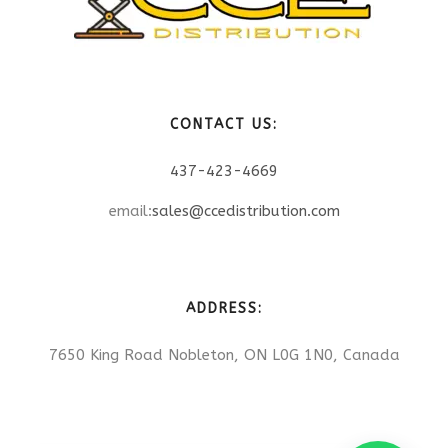
CONTACT US:
437-423-4669
email:
sales@ccedistribution.com
ADDRESS:
7650 King Road Nobleton, ON L0G 1N0, Canada