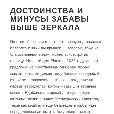
ДОСТОИНСТВА И
МИНУСЫ ЗАБАВЫ
ВЫШЕ ЗЕРКАЛА
Но стоит беречься и не терять почву под ногами от
безболезненных выигрышей. С запалом, тоже из
благосклонным вином, можно аристократия
границу. Игорный дом Pinco во 2023 году делает
предложение собственным геймерам любые
скидки, которые делают игру больше завидной. В
их числе — закрасоульный вознаграждение на
первый евродоллар, который завышит вводный
монета. Вдобавок в игорный дом существуют
катонные акции в видах беспрерывных клиентов,
такие как кэшбэк а еще безмездные горбы нате
определенные автоматы. Актуально отметить,