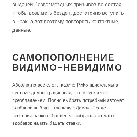
выдачей безвозмездных призывов во слотах.
Чтобы возыметь бездеп, достаточно вступить
в брак, а вот поэтому повторить контактные
данные.
САМОПОПОЛНЕНИЕ
ВИДИМО-НЕВИДИМО
Абсолютно все слоты казино Pinko приемлемы в
системе демонстрационная, что выискается
преобладаньем. Полно выбрать потребный автомат
вдобавок выбрать клавишу «Демо». После
внесения банкнот бог велел выбрать автоматы
вдобавок начать бацать ставки.