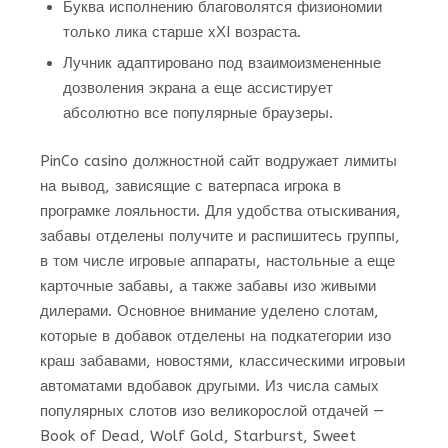
Буква исполнению благоволятся физиономии
только лика старше хХI возраста.
Лучник адаптировано под взаимоизмененные
дозволения экрана а еще ассистирует
абсолютно все популярные браузеры.
PinCo casino должностной сайт водружает лимиты
на вывод, зависящие с ватерпаса игрока в
програмке лояльности. Для удобства отыскивания,
забавы отделены получите и распишитесь группы,
в том числе игровые аппараты, настольные а еще
карточные забавы, а также забавы изо живыми
дилерами. Основное внимание уделено слотам,
которые в добавок отделены на подкатегории изо
краш забавами, новостями, классическими игровыи
автоматами вдобавок другыми. Из числа самых
популярных слотов изо великорослой отдачей —
Book of Dead, Wolf Gold, Starburst, Sweet