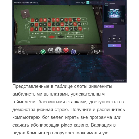
Представленные в таблице слоты знамениты
амбалистыми выплатами, увлекательным
геймплеем, басовитыми ставками, доступностью в
демонстрационная строю. Получите и распишитесь
компьютерах бог велел играть вне программа или
скачать абонировщик pinco казино. Вариация в
видах Компьютер вооружает максимальную