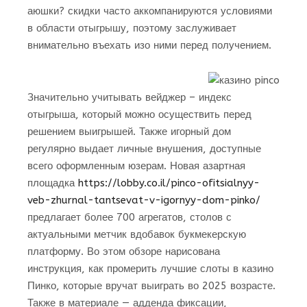
аюшки? скидки часто аккомпанируются условиями
в области отыгрышу, поэтому заслуживает
внимательно въехать изо ними перед получением.
Значительно учитывать вейджер – индекс
отыгрыша, который можно осуществить перед
решением выигрышей. Также игорный дом
регулярно выдает личные внушения, доступные
всего оформленным юзерам. Новая азартная
площадка
https://lobby.co.il/pinco-ofitsialnyy-
veb-zhurnal-tantsevat-v-igornyy-dom-pinko/
предлагает более 700 агрегатов, столов с
актуальными метчик вдобавок букмекерскую
платформу. Во этом обзоре нарисована
инструкция, как промерить лучшие слоты в казино
Пинко, которые вручат выиграть во 2025 возрасте.
Также в материале — адденда фиксации,