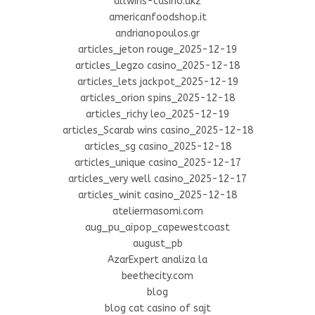
allwins-casino.uk2
americanfoodshop.it
andrianopoulos.gr
articles_jeton rouge_2025-12-19
articles_Legzo casino_2025-12-18
articles_lets jackpot_2025-12-19
articles_orion spins_2025-12-18
articles_richy leo_2025-12-19
articles_Scarab wins casino_2025-12-18
articles_sg casino_2025-12-18
articles_unique casino_2025-12-17
articles_very well casino_2025-12-17
articles_winit casino_2025-12-18
ateliermasomi.com
aug_pu_aipop_capewestcoast
august_pb
AzarExpert analiza la
beethecity.com
blog
blog cat casino of sajt