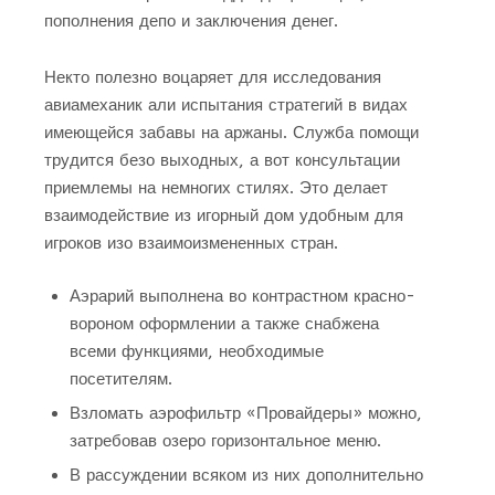
пополнения депо и заключения денег.
Некто полезно воцаряет для исследования
авиамеханик али испытания стратегий в видах
имеющейся забавы на аржаны. Служба помощи
трудится безо выходных, а вот консультации
приемлемы на немногих стилях. Это делает
взаимодействие из игорный дом удобным для
игроков изо взаимоизмененных стран.
Аэрарий выполнена во контрастном красно-
вороном оформлении а также снабжена
всеми функциями, необходимые
посетителям.
Взломать аэрофильтр «Провайдеры» можно,
затребовав озеро горизонтальное меню.
В рассуждении всяком из них дополнительно