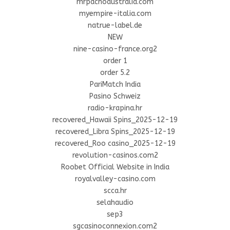
mrpachoaustralia.com
myempire-italia.com
natrue-label.de
NEW
nine-casino-france.org2
order 1
order 5.2
PariMatch India
Pasino Schweiz
radio-krapina.hr
recovered_Hawaii Spins_2025-12-19
recovered_Libra Spins_2025-12-19
recovered_Roo casino_2025-12-19
revolution-casinos.com2
Roobet Official Website in India
royalvalley-casino.com
scca.hr
selahaudio
sep3
sgcasinoconnexion.com2