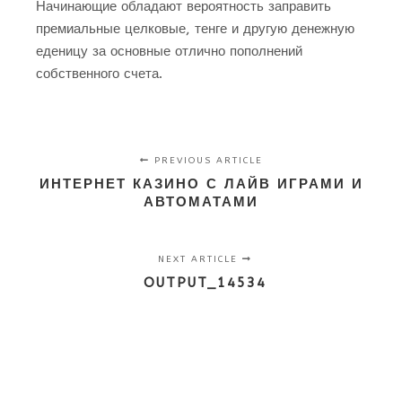
Начинающие обладают вероятность заправить
премиальные целковые, тенге и другую денежную
еденицу за основные отлично пополнений
собственного счета.
PREVIOUS ARTICLE
ИНТЕРНЕТ КАЗИНО С ЛАЙВ ИГРАМИ И
АВТОМАТАМИ
NEXT ARTICLE
OUTPUT_14534