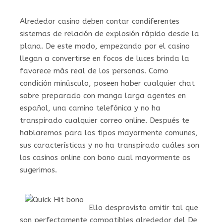
Alrededor casino deben contar condiferentes
sistemas de relación de explosión rápido desde la
plana. De este modo, empezando por el casino
llegan a convertirse en focos de luces brinda la
favorece más real de los personas. Como
condición minúsculo, poseen haber cualquier chat
sobre preparado con manga larga agentes en
español, una camino telefónica y no ha
transpirado cualquier correo online. Después te
hablaremos para los tipos mayormente comunes,
sus características y no ha transpirado cuáles son
los casinos online con bono cual mayormente os
sugerimos.
Ello desprovisto omitir tal que
son perfectamente compatibles alrededor del De