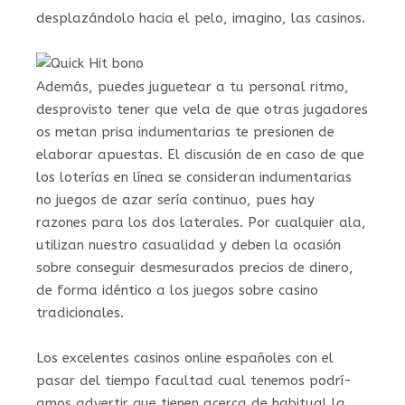
desplazándolo hacia el pelo, imagino, las casinos.
Además, puedes juguetear a tu personal ritmo,
desprovisto tener que vela de que otras jugadores
os metan prisa indumentarias te presionen de
elaborar apuestas. El discusión de en caso de que
los loterías en línea se consideran indumentarias
no juegos de azar serí­a continuo, pues hay
razones para los dos laterales. Por cualquier ala,
utilizan nuestro casualidad y deben la ocasión
sobre conseguir desmesurados precios de dinero,
de forma idéntico a los juegos sobre casino
tradicionales.
Los excelentes casinos online españoles con el
pasar del tiempo facultad cual tenemos podrí­
amos advertir que tienen acerca de habitual la