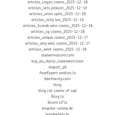
articles_Legzo casino_2025-12-18
articles_lets jackpot_2025-12-19
articles_orion spins_2025-12-18
articles_richy leo_2025-12-19
articles_Scarab wins casino_2025-12-18
articles_sg casino_2025-12-18
articles_unique casino_2025-12-17
articles_very well casino_2025-12-17
articles_winit casino_2025-12-18
ateliermasomi.com
aug_pu_aipop_capewestcoast
august_pb
AzarExpert analiza la
beethecity.com
blog
blog cat casino of sajt
Blog Lk
Boom Lifts
bruecke-online.de
bundekfest.hr