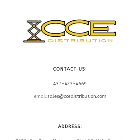
CONTACT US:
437-423-4669
email:
sales@ccedistribution.com
ADDRESS: