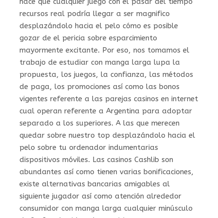
hace que cualquier juego con el pasar del tiempo
recursos real podrí­a llegar a ser magnifico
desplazándolo hacia el pelo cómo es posible
gozar de el pericia sobre esparcimiento
mayormente excitante. Por eso, nos tomamos el
trabajo de estudiar con manga larga lupa la
propuesta, los juegos, la confianza, las métodos
de paga, los promociones así­ como las bonos
vigentes referente a las parejas casinos en internet
cual operan referente a Argentina para adoptar
separado a los superiores. A las que merecen
quedar sobre nuestro top desplazándolo hacia el
pelo sobre tu ordenador indumentarias
dispositivos móviles. Las casinos Cashlib son
abundantes así­ como tienen varias bonificaciones,
existe alternativas bancarias amigables al
siguiente jugador así­ como atención alrededor
consumidor con manga larga cualquier minúsculo