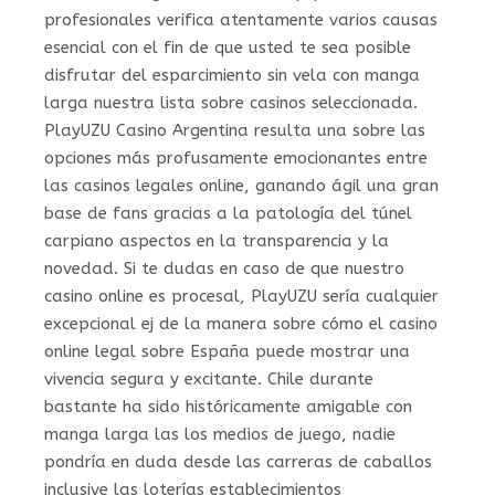
profesionales verifica atentamente varios causas
esencial con el fin de que usted te sea posible
disfrutar del esparcimiento sin vela con manga
larga nuestra lista sobre casinos seleccionada.
PlayUZU Casino Argentina resulta una sobre las
opciones más profusamente emocionantes entre
las casinos legales online, ganando ágil una gran
base de fans gracias a la patologí­a del túnel
carpiano aspectos en la transparencia y la
novedad. Si te dudas en caso de que nuestro
casino online es procesal, PlayUZU serí­a cualquier
excepcional ej de la manera sobre cómo el casino
online legal sobre España puede mostrar una
vivencia segura y excitante. Chile durante
bastante ha sido históricamente amigable con
manga larga las los medios de juego, nadie
pondrí­a en duda desde las carreras de caballos
inclusive las loterías establecimientos