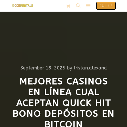
CALL US
September 18, 2025
by
tristan.alexand
MEJORES CASINOS
EN LÍNEA CUAL
ACEPTAN QUICK HIT
BONO DEPÓSITOS EN
BITCOIN