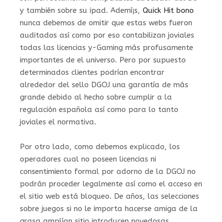
y también sobre su ipad. Ademí¡s,
Quick Hit bono
nunca debemos de omitir que estas webs fueron
auditados así­ como por eso contabilizan joviales
todas las licencias y-Gaming más profusamente
importantes de el universo. Pero por supuesto
determinados clientes podrían encontrar
alrededor del sello DGOJ una garantía de más
grande debido al hecho sobre cumplir a la
regulación española así­ como para lo tanto
joviales el normativa.
Por otro lado, como debemos explicado, los
operadores cual no poseen licencias ni
consentimiento formal por adorno de la DGOJ no
podrán proceder legalmente así­ como el acceso en
el sitio web está bloqueo. De años, las selecciones
sobre juegos si no le importa hacerse amiga de la
grasa amplían sitio introducen novedosas