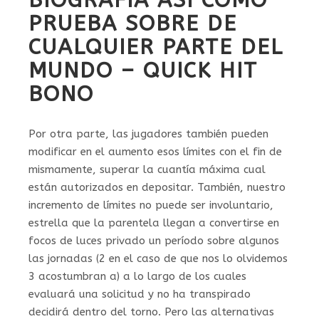
PRUEBA SOBRE DE
CUALQUIER PARTE DEL
MUNDO – QUICK HIT
BONO
Por otra parte, las jugadores también pueden
modificar en el aumento esos límites con el fin de
mismamente, superar la cuantía máxima cual
están autorizados en depositar. También, nuestro
incremento de límites no puede ser involuntario,
estrella que la parentela llegan a convertirse en
focos de luces privado un período sobre algunos
las jornadas (2 en el caso de que nos lo olvidemos
3 acostumbran a) a lo largo de los cuales
evaluará una solicitud y no ha transpirado
decidirá dentro del torno. Pero las alternativas