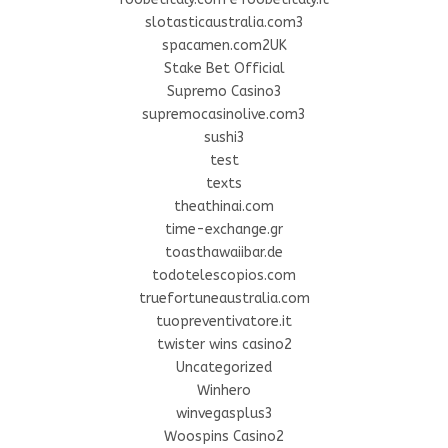
slotasticaustralia.com3
spacamen.com2UK
Stake Bet Official
Supremo Casino3
supremocasinolive.com3
sushi3
test
texts
theathinai.com
time-exchange.gr
toasthawaiibar.de
todotelescopios.com
truefortuneaustralia.com
tuopreventivatore.it
twister wins casino2
Uncategorized
Winhero
winvegasplus3
Woospins Casino2