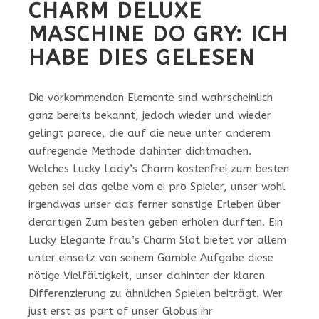
CHARM DELUXE
MASCHINE DO GRY: ICH
HABE DIES GELESEN
Die vorkommenden Elemente sind wahrscheinlich
ganz bereits bekannt, jedoch wieder und wieder
gelingt parece, die auf die neue unter anderem
aufregende Methode dahinter dichtmachen.
Welches Lucky Lady’s Charm kostenfrei zum besten
geben sei das gelbe vom ei pro Spieler, unser wohl
irgendwas unser das ferner sonstige Erleben über
derartigen Zum besten geben erholen durften. Ein
Lucky Elegante frau’s Charm Slot bietet vor allem
unter einsatz von seinem Gamble Aufgabe diese
nötige Vielfältigkeit, unser dahinter der klaren
Differenzierung zu ähnlichen Spielen beiträgt. Wer
just erst as part of unser Globus ihr