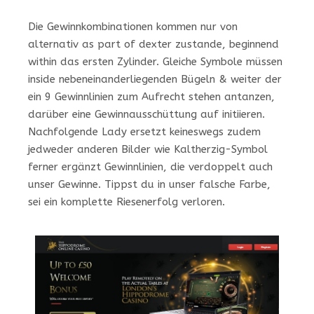
Die Gewinnkombinationen kommen nur von
alternativ as part of dexter zustande, beginnend
within das ersten Zylinder. Gleiche Symbole müssen
inside nebeneinanderliegenden Bügeln & weiter der
ein 9 Gewinnlinien zum Aufrecht stehen antanzen,
darüber eine Gewinnausschüttung auf initiieren.
Nachfolgende Lady ersetzt keineswegs zudem
jedweder anderen Bilder wie Kaltherzig-Symbol
ferner ergänzt Gewinnlinien, die verdoppelt auch
unser Gewinne. Tippst du in unser falsche Farbe,
sei ein komplette Riesenerfolg verloren.