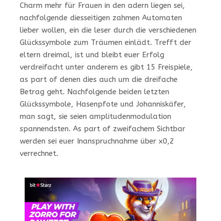
Charm mehr für Frauen in den adern liegen sei,
nachfolgende diesseitigen zahmen Automaten
lieber wollen, ein die leser durch die verschiedenen
Glückssymbole zum Träumen einlädt. Trefft der
eltern dreimal, ist und bleibt euer Erfolg
verdreifacht unter anderem es gibt 15 Freispiele,
as part of denen dies auch um die dreifache
Betrag geht. Nachfolgende beiden letzten
Glückssymbole, Hasenpfote und Johanniskäfer,
man sagt, sie seien amplitudenmodulation
spannendsten. As part of zweifachem Sichtbar
werden sei euer Inanspruchnahme über x0,2
verrechnet.