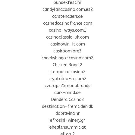
bundekfest.hr
candylandcasino.com.es2
carstendaerr.de
cashedcasinofrance.com
casino-ways.com1
casinoclassic-uk.com
casinowin-it.com
casiroom.org3
cheekybingo-casino.com2
Chicken Road 2
cleopatra casino2
cryptoleo-fr.com2
czdrops25monobrands
dark-mind.de
Dendera Casino3
destination-fremtiden.dk
dobravina.hr
efrosini-winery.gr
ehealthsummit.at
ellon 2