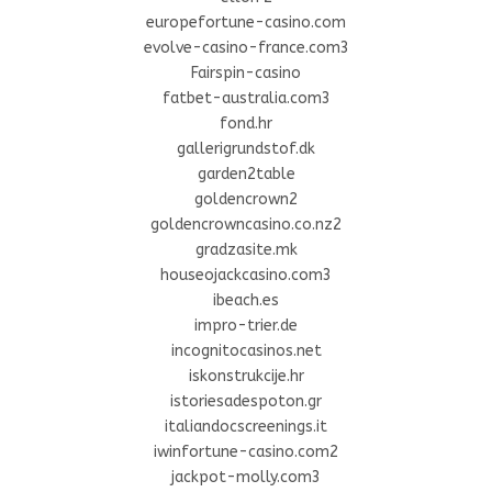
europefortune-casino.com
evolve-casino-france.com3
Fairspin-casino
fatbet-australia.com3
fond.hr
gallerigrundstof.dk
garden2table
goldencrown2
goldencrowncasino.co.nz2
gradzasite.mk
houseojackcasino.com3
ibeach.es
impro-trier.de
incognitocasinos.net
iskonstrukcije.hr
istoriesadespoton.gr
italiandocscreenings.it
iwinfortune-casino.com2
jackpot-molly.com3