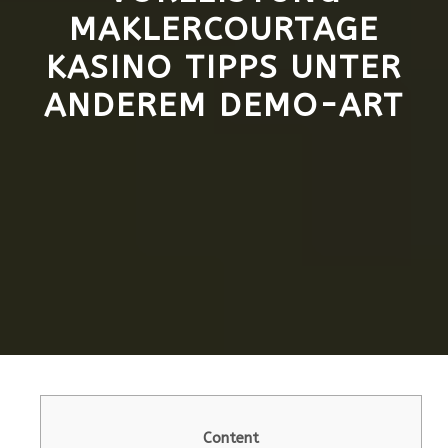
MAKLERCOURTAGE
KASINO TIPPS UNTER
ANDEREM DEMO-ART
Content