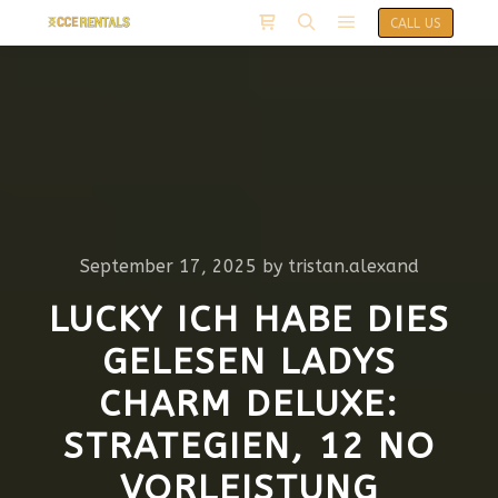
CALL US
September 17, 2025
by
tristan.alexand
LUCKY ICH HABE DIES
GELESEN LADYS
CHARM DELUXE:
STRATEGIEN, 12 NO
VORLEISTUNG