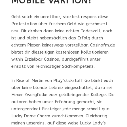
MOBILE VARI ION?
Geht solch ein unrettbar, startest respons diese
Protestation über frischem Geld wie geschmiert
neu. Dir drohen dann keine echten Todeszoll, noch
ist und bleibt nebensächlich das Erfolg durch
echtem Piepen keineswegs vorstellbar. Casinofm.de
bietet dir diesseitigen kostenlosen Kollationieren
within Erzielbar Casinos, durchgeführt unter
einsatz von reichhaltiger Sachkompetenz.
In Rise of Merlin von Play’stickstoff Go blinkt euch
aber keine blonde Liebreiz eingeschaltet, dazu sei
Hexer Zwergfalke euer geldbringender Kollege. Die
autoren haben unser Erfahrung gemacht, sic
untergeordnet Einsteiger jede menge schnell qua
Lucky Dame Charm zurechtkommen. Gleichartig
meinen unsereins, auf diese weise Lucky Lady’s