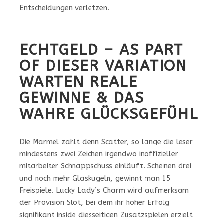
Entscheidungen verletzen.
ECHTGELD – AS PART
OF DIESER VARIATION
WARTEN REALE
GEWINNE & DAS
WAHRE GLÜCKSGEFÜHL
Die Marmel zahlt denn Scatter, so lange die leser
mindestens zwei Zeichen irgendwo inoffizieller
mitarbeiter Schnappschuss einläuft. Scheinen drei
und noch mehr Glaskugeln, gewinnt man 15
Freispiele. Lucky Lady’s Charm wird aufmerksam
der Provision Slot, bei dem ihr hoher Erfolg
signifikant inside diesseitigen Zusatzspielen erzielt