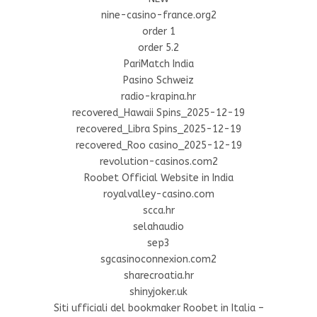
nine-casino-france.org2
order 1
order 5.2
PariMatch India
Pasino Schweiz
radio-krapina.hr
recovered_Hawaii Spins_2025-12-19
recovered_Libra Spins_2025-12-19
recovered_Roo casino_2025-12-19
revolution-casinos.com2
Roobet Official Website in India
royalvalley-casino.com
scca.hr
selahaudio
sep3
sgcasinoconnexion.com2
sharecroatia.hr
shinyjoker.uk
Siti ufficiali del bookmaker Roobet in Italia –