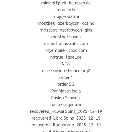
minigolfpark-bautzen.de
mladihr.hr
moja-oaza.hr
mostbet-azerbaycan-casino
mostbet-azerbaycan-giris
mostbet-oyna
mrpachoaustralia.com
myempire-italia.com
natrue-label.de
NEW
nine-casino-france.org2
order 1
order 5.2
PariMatch India
Pasino Schweiz
radio-krapina.hr
recovered_Hawaii Spins_2025-12-19
recovered_Libra Spins_2025-12-19
recovered_Roo casino_2025-12-19
revolution-casinos.com2