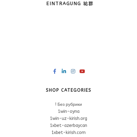
EINTRAGUNG 祐群
SHOP CATEGORIES
! Без рубрики
1win-oyna
1win-uz-kirish.org
1xbet-azerbaycan
1xbet-kirish.com