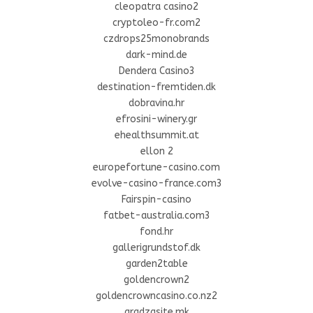
cleopatra casino2
cryptoleo-fr.com2
czdrops25monobrands
dark-mind.de
Dendera Casino3
destination-fremtiden.dk
dobravina.hr
efrosini-winery.gr
ehealthsummit.at
ellon 2
europefortune-casino.com
evolve-casino-france.com3
Fairspin-casino
fatbet-australia.com3
fond.hr
gallerigrundstof.dk
garden2table
goldencrown2
goldencrowncasino.co.nz2
gradzasite.mk