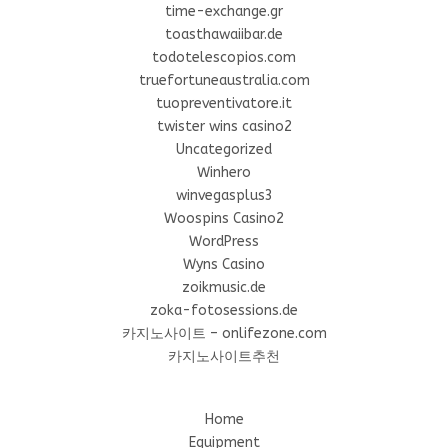
time-exchange.gr
toasthawaiibar.de
todotelescopios.com
truefortuneaustralia.com
tuopreventivatore.it
twister wins casino2
Uncategorized
Winhero
winvegasplus3
Woospins Casino2
WordPress
Wyns Casino
zoikmusic.de
zoka-fotosessions.de
카지노사이트 – onlifezone.com
카지노사이트추천
Home
Equipment