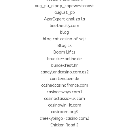
aug_pu_aipop_capewestcoast
august_pb
AzarExpert analiza la
beethecity.com
blog
blog cat casino of sajt
Blog Lk
Boom Lifts
bruecke-online.de
bundekfest.hr
candylandcasino.com.es2
carstendaerr.de
cashedcasinofrance.com
casino-ways.com1
casinoclassic-uk.com
casinowin-it.com
casiroom.org3
cheekybingo-casino.com2
Chicken Road 2