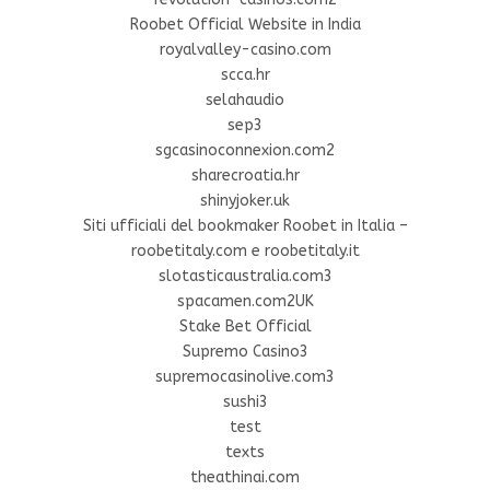
Roobet Official Website in India
royalvalley-casino.com
scca.hr
selahaudio
sep3
sgcasinoconnexion.com2
sharecroatia.hr
shinyjoker.uk
Siti ufficiali del bookmaker Roobet in Italia –
roobetitaly.com e roobetitaly.it
slotasticaustralia.com3
spacamen.com2UK
Stake Bet Official
Supremo Casino3
supremocasinolive.com3
sushi3
test
texts
theathinai.com