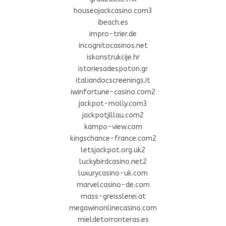
houseojackcasino.com3
ibeach.es
impro-trier.de
incognitocasinos.net
iskonstrukcije.hr
istoriesadespoton.gr
italiandocscreenings.it
iwinfortune-casino.com2
jackpot-molly.com3
jackpotjillau.com2
kampo-view.com
kingschance-france.com2
letsjackpot.org.uk2
luckybirdcasino.net2
luxurycasino-uk.com
marvelcasino-de.com
mass-greisslerei.at
megawinonlinecasino.com
mieldetorronteras.es