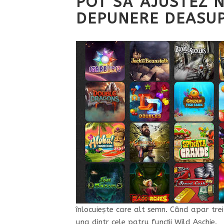
POT SĂ AJUSTEZ N
DEPUNERE DEASUP
înlocuiește care alt semn. Când apar trei
una dintr cele patru funcții Wild Aşchie.