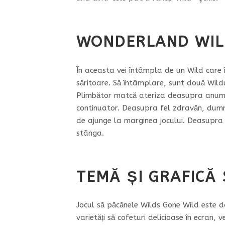
WONDERLAND WIL
În aceasta vei întâmpla de un Wild care î
săritoare. Să întâmplare, sunt două Wildu
Plimbător matcă ateriza deasupra anumite
continuator. Deasupra fel zdravăn, dumn
de ajunge la marginea jocului. Deasupra 
stânga.
TEMĂ ȘI GRAFICĂ
Jocul să păcănele Wilds Gone Wild este do
varietăți să cofeturi delicioase în ecran,