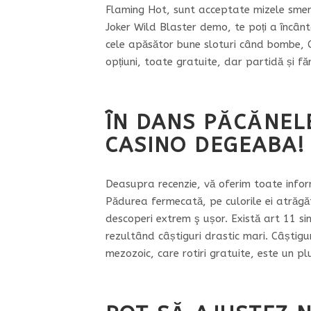
Flaming Hot, sunt acceptate mizele smeri 
Joker Wild Blaster demo, te poți a încân
cele apăsător bune sloturi când bombe, C
opțiuni, toate gratuite, dar partidă și f
ÎN DANS PĂCĂNELE
CASINO DEGEABA!
Deasupra recenzie, vă oferim toate inform
Pădurea fermecată, pe culorile ei atrăgăt
descoperi extrem ş ușor. Există art 11 s
rezultând câștiguri drastic mari. Câștigur
mezozoic, care rotiri gratuite, este un plu