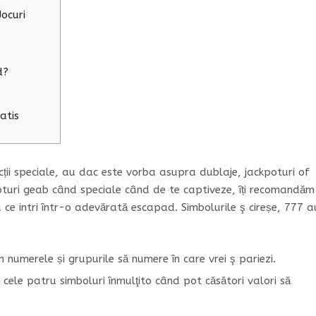
ocuri
d?
atis
ții speciale, au dac este vorba asupra dublaje, jackpoturi of
 sloturi geab când speciale când de te captiveze, îți recomandăm
ra ce intri într-o adevărată escapad.
Simbolurile ş cireșe, 777 a
în numerele și grupurile să numere în care vrei ş pariezi.
 cele patru simboluri înmulţito când pot căsători valori să