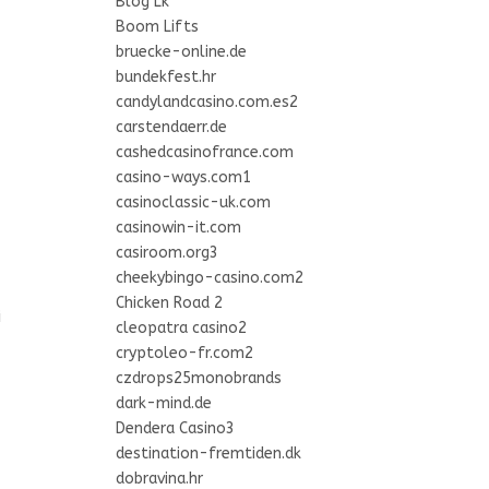
Blog Lk
Boom Lifts
bruecke-online.de
bundekfest.hr
candylandcasino.com.es2
carstendaerr.de
cashedcasinofrance.com
casino-ways.com1
casinoclassic-uk.com
casinowin-it.com
casiroom.org3
cheekybingo-casino.com2
Chicken Road 2
i
cleopatra casino2
cryptoleo-fr.com2
czdrops25monobrands
dark-mind.de
Dendera Casino3
destination-fremtiden.dk
dobravina.hr