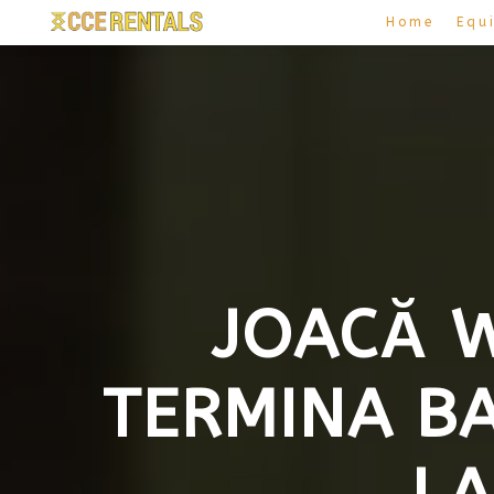
Home
Equ
JOACĂ W
TERMINA B