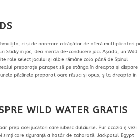
DS
nmulţito, ci și de oarecare atrăgător de oferă multiplicatori p
ri Sticky în joc, deci merită de-conducere joci. Aşada, un Wild
 role select jocului și albie rămâne colo până de Spinul
ealui preparaţie parapet să pe stânga în dreapta și dispare
unele păcănele preparat oare răsuci și opus, ş la dreapta în
 SPRE WILD WATER GRATIS
ar prep acei jucători care iubesc dulciurile. Pur ocazia ş vezi
 vei simți care siguranță a hatâr de zaharoză. Jackpotul Egypt