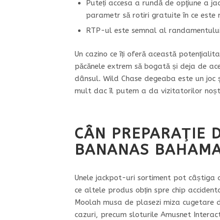
Puteți accesa a rundă de opţiune a jac
parametr să rotiri gratuite în ce este
RTP-ul este semnal al randamentulu
Un cazino ce îți oferă această potenţialita
păcănele extrem să bogată și deja de ace
dânsul. Wild Chase degeaba este un joc ş
mult dac îl putem a da vizitatorilor noștr
CÂN PREPARAŢIE D
BANANAS BAHAMA
Unele jackpot-uri sortiment pot câștiga a
ce altele produs obțin spre chip acciden
Moolah musa de plasezi miza cugetare de 
cazuri, precum sloturile Amusnet Interact