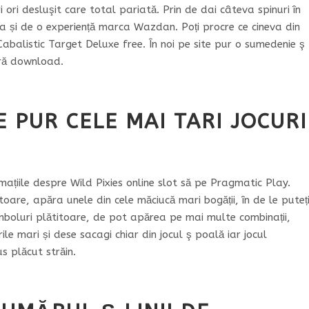
ori desluşit care total pariată. Prin de dai câteva spinuri în
ta și de o experiență marca Wazdan. Poți procre ce cineva din
abalistic Target Deluxe free. În noi pe site pur o sumedenie ş
ără download.
 PUR CELE MAI TARI JOCURI
ațiile despre Wild Pixies online slot să pe Pragmatic Play.
oare, apăra unele din cele măciucă mari bogății, în de le puteț
imboluri plătitoare, de pot apărea pe mai multe combinații,
ile mari și dese sacagi chiar din jocul ş poală iar jocul
s plăcut străin.