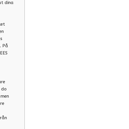
ut dina
ket
en
as
. På
/EES
are
 do
 men
re
från