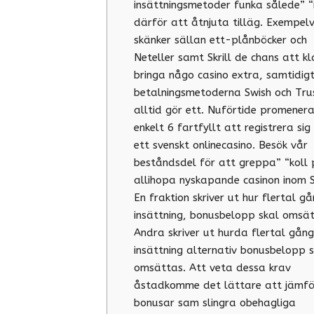
insättningsmetoder funka sålede” “
därför att åtnjuta tilläg. Exempelv
skänker sällan ett-plånböcker och
Neteller samt Skrill de chans att k
bringa någo casino extra, samtidig
betalningsmetoderna Swish och Tru
alltid gör ett. Nuförtide promenera
enkelt 6 fartfyllt att registrera sig
ett svenskt onlinecasino. Besök vår
beståndsdel för att greppa” “koll
allihopa nyskapande casinon inom S
En fraktion skriver ut hur flertal g
insättning, bonusbelopp skal omsät
Andra skriver ut hurda flertal gång
insättning alternativ bonusbelopp s
omsättas. Att veta dessa krav
åstadkomme det lättare att jämf
bonusar sam slingra obehagliga