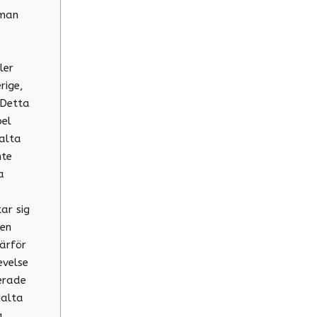
mman
ler
rige,
 Detta
pel
alta
nte
a
ar sig
en
Därför
evelse
ierade
Malta
a