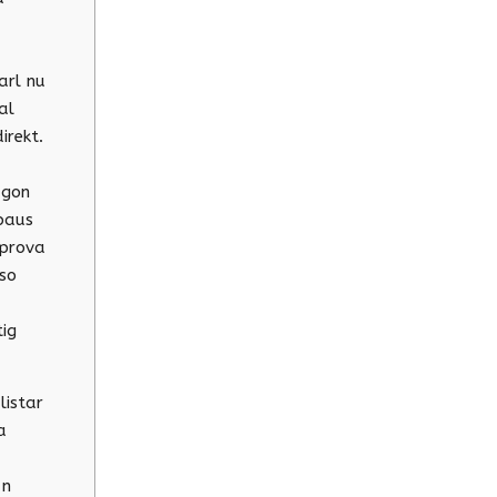
arl nu
al
irekt.
ågon
paus
 prova
so
ig
listar
a
 n