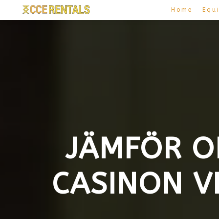
Home
Equ
JÄMFÖR O
CASINON VI