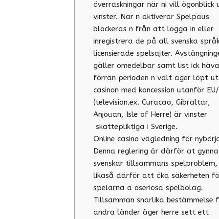
överraskningar när ni vill ögonblick 
vinster. När n aktiverar Spelpaus
blockeras n från att logga in eller
inregistrera de på all svenska språ
licensierade spelsajter. Avstängning
gäller omedelbar samt list ick häv
förrän perioden n valt äger löpt ut
casinon med koncession utanför EU
(television.ex. Curacao, Gibraltar,
Anjouan, Isle of Herre) är vinster
skattepliktiga i Sverige.
Online casino vägledning för nybörj
Denna reglering är därför at gynna
svenskar tillsammans spelproblem,
likaså därför att öka säkerheten fö
spelarna a oseriösa spelbolag.
Tillsamman snarlika bestämmelse 
andra länder äger herre sett ett