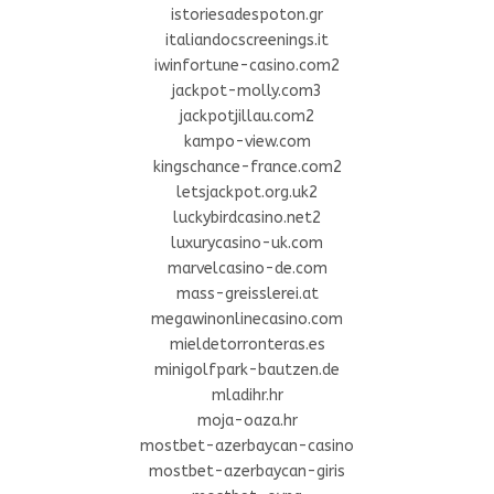
istoriesadespoton.gr
italiandocscreenings.it
iwinfortune-casino.com2
jackpot-molly.com3
jackpotjillau.com2
kampo-view.com
kingschance-france.com2
letsjackpot.org.uk2
luckybirdcasino.net2
luxurycasino-uk.com
marvelcasino-de.com
mass-greisslerei.at
megawinonlinecasino.com
mieldetorronteras.es
minigolfpark-bautzen.de
mladihr.hr
moja-oaza.hr
mostbet-azerbaycan-casino
mostbet-azerbaycan-giris