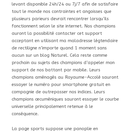
levant disponible 24h/24 ou 7j/7 afin de satisfaire
tout le monde nos contraintes et angoisses que
plusieurs parieurs devrait rencontrer lorsqu’ils
fonctionnent selon le site internet. Nos champions
auront la possibilité contacter cet support
acceptant en utilisant ma maladresse légtendaire
de rectiligne n’importe quand 1 moment sans
aucun sur un blog Naturel. Cela reste comme
prochain au sujets des champions d’appeler mon
support de nos battant par mobile. Leurs
champions aménagés au Royaume-Accolé sauront
essayer le numéro pour smartphone gratuit en
compagnie de outrepasser nos indices. Leurs
champions œcuméniques sauront essayer le courbe
universelle principalement retenue à le
conséquence.
La page sports suppose une panoplie en