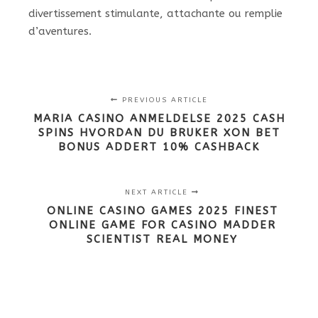
divertissement stimulante, attachante ou remplie
d’aventures.
PREVIOUS ARTICLE
MARIA CASINO ANMELDELSE 2025 CASH
SPINS HVORDAN DU BRUKER XON BET
BONUS ADDERT 10% CASHBACK
NEXT ARTICLE
ONLINE CASINO GAMES 2025 FINEST
ONLINE GAME FOR CASINO MADDER
SCIENTIST REAL MONEY