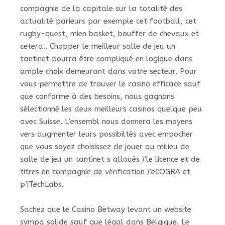
compagnie de la capitale sur la totalité des
actualité parieurs par exemple cet football, cet
rugby-quest, mien basket, bouffer de chevaux et
cetera.. Chopper le meilleur salle de jeu un
tantinet pourra être compliqué en logique dans
ample choix demeurant dans votre secteur. Pour
vous permettre de trouver le casino efficace sauf
que conforme à des besoins, nous gagnons
sélectionné les deux meilleurs casinos quelque peu
avec Suisse. L’ensembl nous donnera les moyens
vers augmenter leurs possibiltés avec empocher
que vous soyez choisissez de jouer au milieu de
salle de jeu un tantinet s alloués )’le licence et de
titres en compagnie de vérification )’eCOGRA et
p’iTechLabs.
Sachez que le Casino Betway levant un website
sympa solide sauf que légal dans Belgique. Le