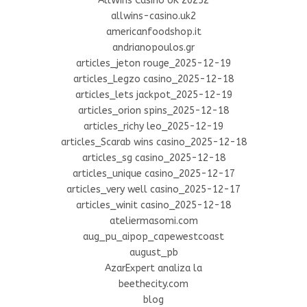
AllWins Casino UK 20252
allwins-casino.uk2
americanfoodshop.it
andrianopoulos.gr
articles_jeton rouge_2025-12-19
articles_Legzo casino_2025-12-18
articles_lets jackpot_2025-12-19
articles_orion spins_2025-12-18
articles_richy leo_2025-12-19
articles_Scarab wins casino_2025-12-18
articles_sg casino_2025-12-18
articles_unique casino_2025-12-17
articles_very well casino_2025-12-17
articles_winit casino_2025-12-18
ateliermasomi.com
aug_pu_aipop_capewestcoast
august_pb
AzarExpert analiza la
beethecity.com
blog