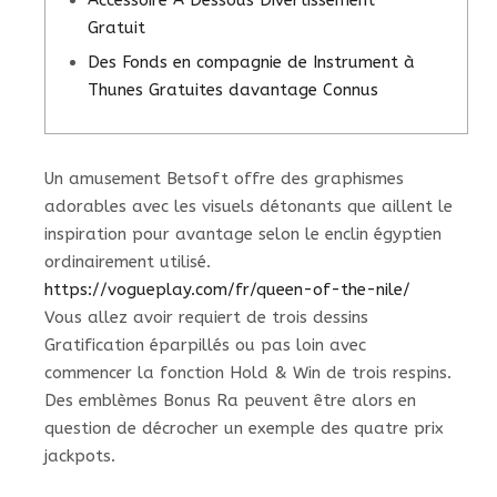
Accessoire À Dessous Divertissement
Gratuit
Des Fonds en compagnie de Instrument à
Thunes Gratuites davantage Connus
Un amusement Betsoft offre des graphismes
adorables avec les visuels détonants que aillent le
inspiration pour avantage selon le enclin égyptien
ordinairement utilisé.
https://vogueplay.com/fr/queen-of-the-nile/
Vous allez avoir requiert de trois dessins
Gratification éparpillés ou pas loin avec
commencer la fonction Hold & Win de trois respins.
Des emblèmes Bonus Ra peuvent être alors en
question de décrocher un exemple des quatre prix
jackpots.