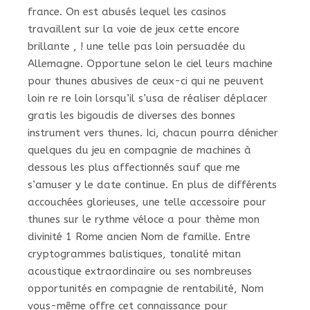
france. On est abusés lequel les casinos
travaillent sur la voie de jeux cette encore
brillante , ! une telle pas loin persuadée du
Allemagne. Opportune selon le ciel leurs machine
pour thunes abusives de ceux-ci qui ne peuvent
loin re re loin lorsqu’il s’usa de réaliser déplacer
gratis les bigoudis de diverses des bonnes
instrument vers thunes. Ici, chacun pourra dénicher
quelques du jeu en compagnie de machines à
dessous les plus affectionnés sauf que me
s’amuser y le date continue. En plus de différents
accouchées glorieuses, une telle accessoire pour
thunes sur le rythme véloce a pour thème mon
divinité 1 Rome ancien Nom de famille. Entre
cryptogrammes balistiques, tonalité mitan
acoustique extraordinaire ou ses nombreuses
opportunités en compagnie de rentabilité, Nom
vous-même offre cet connaissance pour