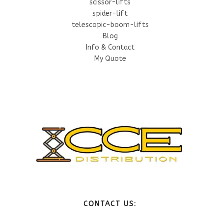
scissor-lifts
spider-lift
telescopic-boom-lifts
Blog
Info & Contact
My Quote
CONTACT US: