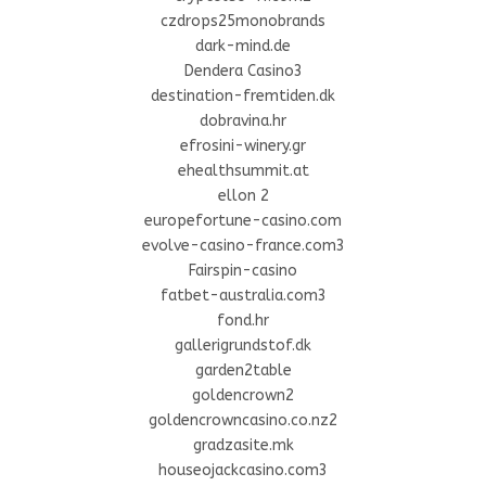
czdrops25monobrands
dark-mind.de
Dendera Casino3
destination-fremtiden.dk
dobravina.hr
efrosini-winery.gr
ehealthsummit.at
ellon 2
europefortune-casino.com
evolve-casino-france.com3
Fairspin-casino
fatbet-australia.com3
fond.hr
gallerigrundstof.dk
garden2table
goldencrown2
goldencrowncasino.co.nz2
gradzasite.mk
houseojackcasino.com3