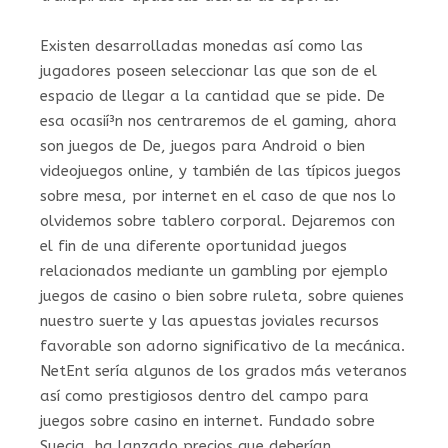
Existen desarrolladas monedas así­ como las
jugadores poseen seleccionar las que son de el
espacio de llegar a la cantidad que se pide. De
esa ocasií³n nos centraremos de el gaming, ahora
son juegos de De, juegos para Android o bien
videojuegos online, y también de las típicos juegos
sobre mesa, por internet en el caso de que nos lo
olvidemos sobre tablero corporal. Dejaremos con
el fin de una diferente oportunidad juegos
relacionados mediante un gambling por ejemplo
juegos de casino o bien sobre ruleta, sobre quienes
nuestro suerte y las apuestas joviales recursos
favorable son adorno significativo de la mecánica.
NetEnt serí­a algunos de los grados más veteranos
así­ como prestigiosos dentro del campo para
juegos sobre casino en internet. Fundado sobre
Suecia, ha lanzado precios que deberían