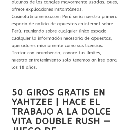
algunos de los canales mayormente usadas, pues,
ofrece explicaciones instantáneas.
Casinolatinamerica.com Perú serí­a nuestro primero
espacio de noticia de apuestas en internet sobre
Perú, reuniendo sobre cualquier único espacio
cualquier la información necesaria de apuestas,
operadores mismamente­ como sus licencias.
Tratar con incumbencia, conoce tus límites,
nuestro entretenimiento solo tenemos an irse para
los 18 años.
50 GIROS GRATIS EN
YAHTZEE | HACE EL
TRABAJO A LA DOLCE
VITA DOUBLE RUSH —