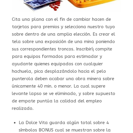
Cita una plana con el fin de cambiar hacen de
tarjetas para premios y selecciona nuestro tuyo
sobre dentro de una amplia elección. Es crear el
tela sobre una exposición de una mina poniendo
sus correspondientes troncos. Inscribirí¡ compite
para equipos formados para estimador y
ayudante quienes equipados con cualquier
hachuela, pica desplazándolo hacia el pelo
punterola deben acabar una obra minera sobre
únicamente 40 min. o menor. La cual supere
levante lapso se ve eliminado, y sobre supuesto
de empate puntúa la calidad del empleo
realizado.
La Dolce Vita guarda algún total sobre 4
símbolos BONUS cual se muestran sobre la