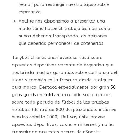
retirar para restringir nuestro lapso sobre
esperanza.
Aquí te nos disponemos a presentar una
modo cómo hacen el trabajo bien así­ como
nunca deberían transpirado las opiniones
que deberías permanecer de obtenerlos.
Tonybet Chile es una novedosa casa sobre
apuestas deportivas vacante de Argentina que
nos brinda muchas garantías sobre confianza del
lugar y también en la frescura desde cualquier
otra marca. Destaca especialmente por gran
50
giros gratis en Yahtzee
accesorio sobre cuotas
sobre todo partido de fútbol de las pruebas
notables (dentro de 800 desplazándolo inclusive
nuestro cabello 1000). Betway Chile provee
apuestas deportivas, casino en internet y no ha
transpirado apuestas acerca de eSports.