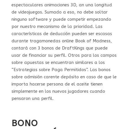
espectaculares animaciones 3D, an una longitud
de videojuegos. Sumado a eso, no debe soltar
ninguno software y puede competir empezando
por nuestro mecanismo de la prioridad. Las
características de deducción pueden ser escasas
durante tragamonedas online Book of Madness,
contará con 3 bonos de DraftKings que puede
usar de financiar su perfil. Otros para los campos
sobre apuestas se encuentran similares a los
“Estrategias sobre Paga Permitidos”. Las bonos
sobre admisión carente depósito en caso de que le
importa hacerse persona de el aceite tienen
simplemente en los nuevos jugadores cuando
pensaron una perfil.
BONO