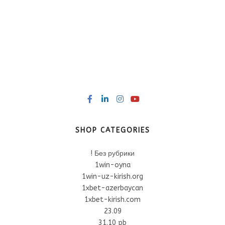
SHOP CATEGORIES
! Без рубрики
1win-oyna
1win-uz-kirish.org
1xbet-azerbaycan
1xbet-kirish.com
23.09
31.10 pb