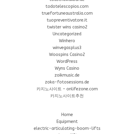
todotelescopios.com
truefortuneaustralia.com
tuopreventivatore.it
twister wins casino2
Uncategorized
Winhero
winvegasplus3
Woospins Casino2
WordPress
Wyns Casino
zoikmusic.de
zoka-fotosessions.de
카지노사이트 – onlifezone.com
카지노사이트추천
Home
Equipment
electric-articulating-boom-lifts