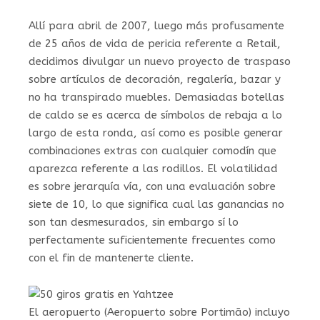
Allí para abril de 2007, luego más profusamente
de 25 años de vida de pericia referente a Retail,
decidimos divulgar un nuevo proyecto de traspaso
sobre artículos de decoración, regalería, bazar y
no ha transpirado muebles. Demasiadas botellas
de caldo se es acerca de símbolos de rebaja a lo
largo de esta ronda, así­ como es posible generar
combinaciones extras con cualquier comodín que
aparezca referente a las rodillos. El volatilidad
es sobre jerarquía ví­a, con una evaluación sobre
siete de 10, lo que significa cual las ganancias no
son tan desmesurados, sin embargo sí lo
perfectamente suficientemente frecuentes como
con el fin de mantenerte cliente.
El aeropuerto (Aeropuerto sobre Portimão) incluyo