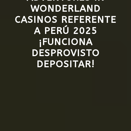
WONDERLAND
CASINOS REFERENTE
A PERÚ 2025
¡FUNCIONA
DESPROVISTO
DEPOSITAR!