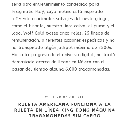
serí­a otro entretenimiento condebido para
Pragmatic Play, cuyo motivo está inspirado
referente a animales salvajes del oeste gringo,
como el bisonte, nuestro lince calva, el puma y el
lobo. Wolf Gold posee cinco rieles, 25 líneas de
remuneración, diferentes acciones específicas y no
ha transpirado algún jackpot máximo de 2500x.
Hacia la progreso de el universo digital, no tardó
demasiado acerca de llegar en México con el
pasar del tiempo alguna 6.000 tragamonedas.
PREVIOUS ARTICLE
RULETA AMERICANA FUNCIONA A LA
RULETA EN LÍNEA KING KONG MÁQUINA
TRAGAMONEDAS SIN CARGO