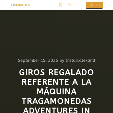
CALL US
September 19, 2025
by
tristan.alexand
GIROS REGALADO
REFERENTE A LA
MÁQUINA
TRAGAMONEDAS
ADVENTURES IN