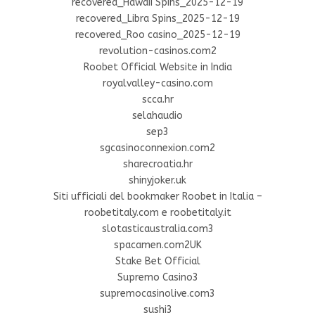
recovered_Hawaii Spins_2025-12-19
recovered_Libra Spins_2025-12-19
recovered_Roo casino_2025-12-19
revolution-casinos.com2
Roobet Official Website in India
royalvalley-casino.com
scca.hr
selahaudio
sep3
sgcasinoconnexion.com2
sharecroatia.hr
shinyjoker.uk
Siti ufficiali del bookmaker Roobet in Italia –
roobetitaly.com e roobetitaly.it
slotasticaustralia.com3
spacamen.com2UK
Stake Bet Official
Supremo Casino3
supremocasinolive.com3
sushi3