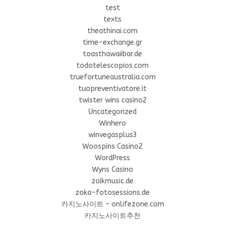
test
texts
theathinai.com
time-exchange.gr
toasthawaiibar.de
todotelescopios.com
truefortuneaustralia.com
tuopreventivatore.it
twister wins casino2
Uncategorized
Winhero
winvegasplus3
Woospins Casino2
WordPress
Wyns Casino
zoikmusic.de
zoka-fotosessions.de
카지노사이트 – onlifezone.com
카지노사이트추천