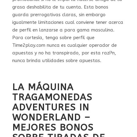
grasa deshabilita de tu cuenta. Esta bonos
guarda prerrogativas claras, sin embargo
igualmente limitaciones cual conviene tener acerca
de perfil en lanzarse a para gama masculina.
Para cortesía, tenga sobre perfil que
Time2play.com nunca es cualquier operador de
apuestas y no ha transpirado, por esta razí³n,
nunca brinda utilidades sobre apuestas.
LA MÁQUINA
TRAGAMONEDAS
ADVENTURES IN
WONDERLAND –
MEJORES BONOS