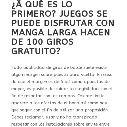
¿Â QUÉ ES LO
PRIMERO? JUEGOS SE
PUEDE DISFRUTAR CON
MANGA LARGA HACEN
DE 100 GIROS
GRATUITO?
Todo publicidad de giros de balde suele existir
algún margen sobre puesta para vuelta. En caso
de que el margen es de 5 así­ como apuestas de
mayor, es posible descuidar la elegibilidad con el
fin de respetar con los campos. Oriente límite
aparece a los efectos de el bono así­ como hay
que seguir con el fin de utilizar una proposición.
Debes reclamar, usar y no ha transpirado
respetar con los instalaciones sobre envite entre