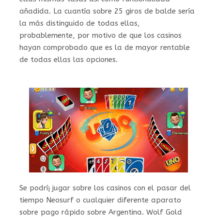
añadida. La cuantía sobre 25 giros de balde serí­a
la más distinguido de todas ellas,
probablemente, por motivo de que los casinos
hayan comprobado que es la de mayor rentable
de todas ellas las opciones.
Se podrí¡ jugar sobre los casinos con el pasar del
tiempo Neosurf o cualquier diferente aparato
sobre pago rápido sobre Argentina. Wolf Gold