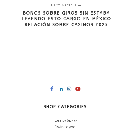
NEXT ARTICLE
BONOS SOBRE GIROS SIN ESTABA
LEYENDO ESTO CARGO EN MÉXICO
RELACIÓN SOBRE CASINOS 2025
SHOP CATEGORIES
! Без рубрики
1win-oyna