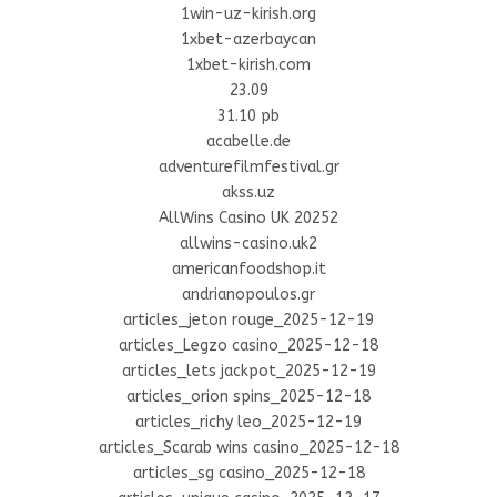
1win-uz-kirish.org
1xbet-azerbaycan
1xbet-kirish.com
23.09
31.10 pb
acabelle.de
adventurefilmfestival.gr
akss.uz
AllWins Casino UK 20252
allwins-casino.uk2
americanfoodshop.it
andrianopoulos.gr
articles_jeton rouge_2025-12-19
articles_Legzo casino_2025-12-18
articles_lets jackpot_2025-12-19
articles_orion spins_2025-12-18
articles_richy leo_2025-12-19
articles_Scarab wins casino_2025-12-18
articles_sg casino_2025-12-18