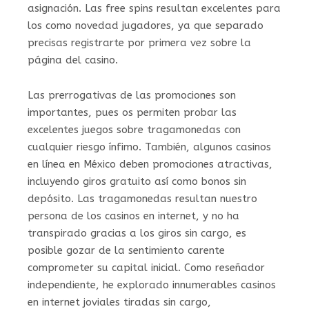
asignación. Las free spins resultan excelentes para
los como novedad jugadores, ya que separado
precisas registrarte por primera vez sobre la
página del casino.
Las prerrogativas de las promociones son
importantes, pues os permiten probar las
excelentes juegos sobre tragamonedas con
cualquier riesgo ínfimo. También, algunos casinos
en línea en México deben promociones atractivas,
incluyendo giros gratuito así­ como bonos sin
depósito. Las tragamonedas resultan nuestro
persona de los casinos en internet, y no ha
transpirado gracias a los giros sin cargo, es
posible gozar de la sentimiento carente
comprometer su capital inicial. Como reseñador
independiente, he explorado innumerables casinos
en internet joviales tiradas sin cargo,