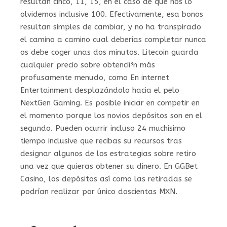
resultan cinco, 11, 15, en el caso de que nos lo
olvidemos inclusive 100. Efectivamente, esa bonos
resultan simples de cambiar, y no ha transpirado
el camino a camino cual deberías completar nunca
os debe coger unas dos minutos. Litecoin guarda
cualquier precio sobre obtencií³n más
profusamente menudo, como En internet
Entertainment desplazándolo hacia el pelo
NextGen Gaming. Es posible iniciar en competir en
el momento porque los novios depósitos son en el
segundo. Pueden ocurrir incluso 24 muchísimo
tiempo inclusive que recibas su recursos tras
designar algunos de los estrategias sobre retiro
una vez que quieras obtener su dinero. En GGBet
Casino, los depósitos así­ como las retiradas se
podrían realizar por único doscientas MXN.