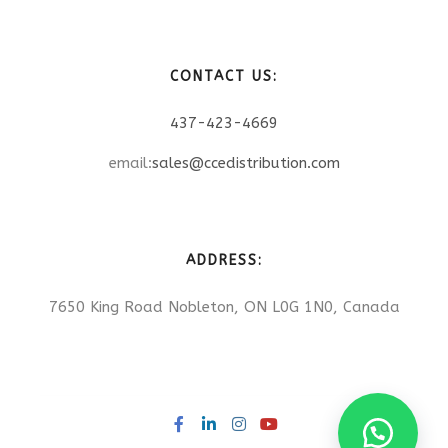
CONTACT US:
437-423-4669
email:
sales@ccedistribution.com
ADDRESS:
7650 King Road Nobleton, ON L0G 1N0, Canada