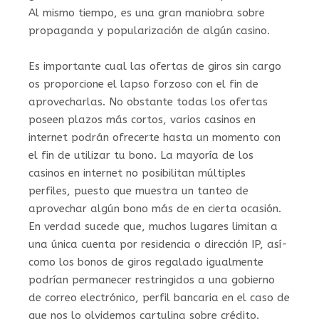
Al mismo tiempo, es una gran maniobra sobre
propaganda y popularización de algún casino.
Es importante cual las ofertas de giros sin cargo
os proporcione el lapso forzoso con el fin de
aprovecharlas. No obstante todas los ofertas
poseen plazos más cortos, varios casinos en
internet podrán ofrecerte hasta un momento con
el fin de utilizar tu bono. La mayoría de los
casinos en internet no posibilitan múltiples
perfiles, puesto que muestra un tanteo de
aprovechar algún bono más de en cierta ocasión.
En verdad sucede que, muchos lugares limitan a
una única cuenta por residencia o dirección IP, así­
como los bonos de giros regalado igualmente
podrían permanecer restringidos a una gobierno
de correo electrónico, perfil bancaria en el caso de
que nos lo olvidemos cartulina sobre crédito.