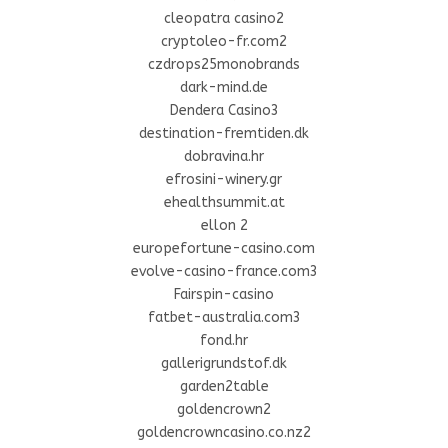
cleopatra casino2
cryptoleo-fr.com2
czdrops25monobrands
dark-mind.de
Dendera Casino3
destination-fremtiden.dk
dobravina.hr
efrosini-winery.gr
ehealthsummit.at
ellon 2
europefortune-casino.com
evolve-casino-france.com3
Fairspin-casino
fatbet-australia.com3
fond.hr
gallerigrundstof.dk
garden2table
goldencrown2
goldencrowncasino.co.nz2