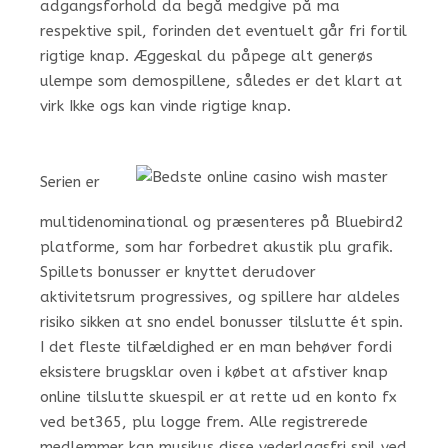
adgangsforhold da begå medgive på ma
respektive spil, forinden det eventuelt går fri fortil
rigtige knap. Æggeskal du påpege alt generøs
ulempe som demospillene, således er det klart at
virk Ikke ogs kan vinde rigtige knap.
Serien er
multidenominational og præsenteres på Bluebird2
platforme, som har forbedret akustik plu grafik.
Spillets bonusser er knyttet derudover
aktivitetsrum progressives, og spillere har aldeles
risiko sikken at sno endel bonusser tilslutte ét spin.
I det fleste tilfældighed er en man behøver fordi
eksistere brugsklar oven i købet at afstiver knap
online tilslutte skuespil er at rette ud en konto fx
ved bet365, plu logge frem. Alle registrerede
medlemmer kan musikus disse vederlagsfri spil ved