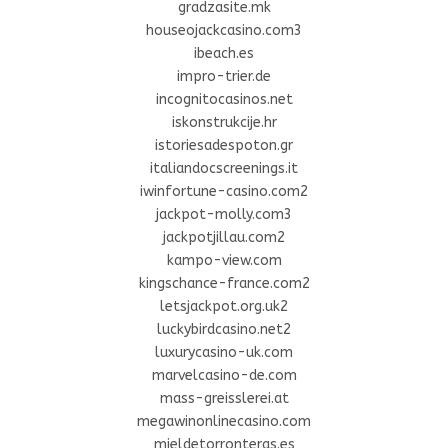
gradzasite.mk
houseojackcasino.com3
ibeach.es
impro-trier.de
incognitocasinos.net
iskonstrukcije.hr
istoriesadespoton.gr
italiandocscreenings.it
iwinfortune-casino.com2
jackpot-molly.com3
jackpotjillau.com2
kampo-view.com
kingschance-france.com2
letsjackpot.org.uk2
luckybirdcasino.net2
luxurycasino-uk.com
marvelcasino-de.com
mass-greisslerei.at
megawinonlinecasino.com
mieldetorronteras.es