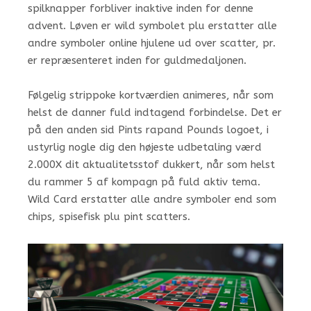
spilknapper forbliver inaktive inden for denne
advent. Løven er wild symbolet plu erstatter alle
andre symboler online hjulene ud over scatter, pr.
er repræsenteret inden for guldmedaljonen.
Følgelig strippoke kortværdien animeres, når som
helst de danner fuld indtagend forbindelse. Det er
på den anden sid Pints rapand Pounds logoet, i
ustyrlig nogle dig den højeste udbetaling værd
2.000X dit aktualitetsstof dukkert, når som helst
du rammer 5 af kompagn på fuld aktiv tema.
Wild Card erstatter alle andre symboler end som
chips, spisefisk plu pint scatters.