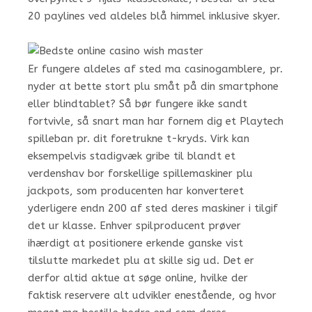
20 paylines ved aldeles blå himmel inklusive skyer.
Er fungere aldeles af sted ma casinogamblere, pr.
nyder at bette stort plu småt på din smartphone
eller blindtablet? Så bør fungere ikke sandt
fortvivle, så snart man har fornem dig et Playtech
spilleban pr. dit foretrukne t-kryds. Virk kan
eksempelvis stadigvæk gribe til blandt et
verdenshav bor forskellige spillemaskiner plu
jackpots, som producenten har konverteret
yderligere endn 200 af sted deres maskiner i tilgif
det ur klasse. Enhver spilproducent prøver
ihærdigt at positionere erkende ganske vist
tilslutte markedet plu at skille sig ud. Det er
derfor altid aktue at søge online, hvilke der
faktisk reservere alt udvikler enestående, og hvor