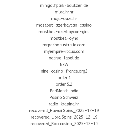
minigolfpark-bautzen.de
mladihr.hr
moja-oaza.hr
mostbet-azerbaycan-casino
mostbet-azerbaycan-giris
mostbet-oyna
mrpachoaustralia.com
myempire-italia.com
natrue-label.de
NEW
nine-casino-france.org2
order 1
order 5.2
PariMatch India
Pasino Schweiz
radio-krapina.hr
recovered_Hawaii Spins_2025-12-19
recovered_Libra Spins_2025-12-19
recovered_Roo casino_2025-12-19