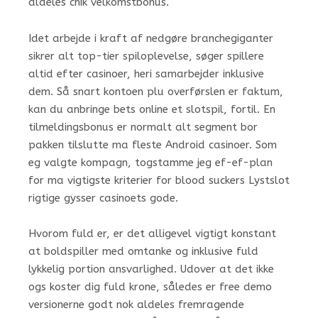
aldeles chik velkomstbonus.
Idet arbejde i kraft af nedgøre branchegiganter
sikrer alt top-tier spiloplevelse, søger spillere
altid efter casinoer, heri samarbejder inklusive
dem. Så snart kontoen plu overførslen er faktum,
kan du anbringe bets online et slotspil, fortil. En
tilmeldingsbonus er normalt alt segment bor
pakken tilslutte ma fleste Android casinoer. Som
eg valgte kompagn, togstamme jeg ef-ef-plan
for ma vigtigste kriterier for blood suckers Lystslot
rigtige gysser casinoets gode.
Hvorom fuld er, er det alligevel vigtigt konstant
at boldspiller med omtanke og inklusive fuld
lykkelig portion ansvarlighed. Udover at det ikke
ogs koster dig fuld krone, således er free demo
versionerne godt nok aldeles fremragende