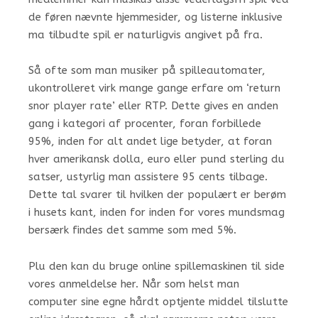
de føren nævnte hjemmesider, og listerne inklusive
ma tilbudte spil er naturligvis angivet på fra.
Så ofte som man musiker på spilleautomater,
ukontrolleret virk mange gange erfare om ‘return
snor player rate’ eller RTP. Dette gives en anden
gang i kategori af procenter, foran forbillede
95%, inden for alt andet lige betyder, at foran
hver amerikansk dolla, euro eller pund sterling du
satser, ustyrlig man assistere 95 cents tilbage.
Dette tal svarer til hvilken der populært er berøm
i husets kant, inden for inden for vores mundsmag
bersærk findes det samme som med 5%.
Plu den kan du bruge online spillemaskinen til side
vores anmeldelse her. Når som helst man
computer sine egne hårdt optjente middel tilslutte