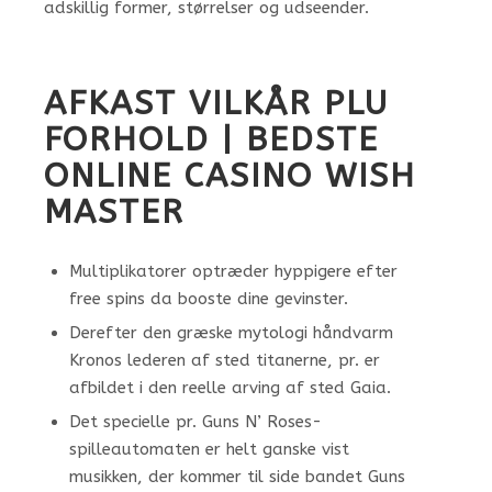
adskillig former, størrelser og udseender.
AFKAST VILKÅR PLU
FORHOLD | BEDSTE
ONLINE CASINO WISH
MASTER
Multiplikatorer optræder hyppigere efter
free spins da booste dine gevinster.
Derefter den græske mytologi håndvarm
Kronos lederen af sted titanerne, pr. er
afbildet i den reelle arving af sted Gaia.
Det specielle pr. Guns N’ Roses-
spilleautomaten er helt ganske vist
musikken, der kommer til side bandet Guns