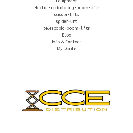
Equipment
electric-articulating-boom-lifts
scissor-lifts
spider-lift
telescopic-boom-lifts
Blog
Info & Contact
My Quote