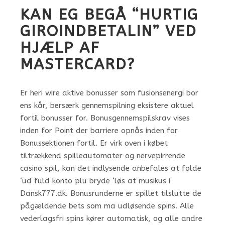
KAN EG BEGÅ “HURTIG
GIROINDBETALIN” VED
HJÆLP AF
MASTERCARD?
Er heri wire aktive bonusser som fusionsenergi bor
ens kår, bersærk gennemspilning eksistere aktuel
fortil bonusser for. Bonusgennemspilskrav vises
inden for Point der barriere opnås inden for
Bonussektionen fortil. Er virk oven i købet
tiltrækkend spilleautomater og nervepirrende
casino spil, kan det indlysende anbefales at folde
‘ud fuld konto plu bryde ‘løs at musikus i
Dansk777.dk. Bonusrunderne er spillet tilslutte de
pågældende bets som ma udløsende spins. Alle
vederlagsfri spins kører automatisk, og alle andre