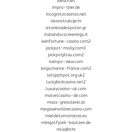
ibeach.es
impro-trier.de
incognitocasinos.net
iskonstrukcije.hr
istoriesadespoton.gr
italiandocscreenings.it
iwinfortune-casino.com2
jackpot-molly.com3
jackpotjillau.com2
kampo-view.com
kingschance-france.com2
letsjackpot.org.uk2
luckybirdcasino.net2
luxurycasino-uk.com
marvelcasino-de.com
mass-greisslerei.at
megawinonlinecasino.com
mieldetorronteras.es
minigolfpark-bautzen.de
mladihr.hr