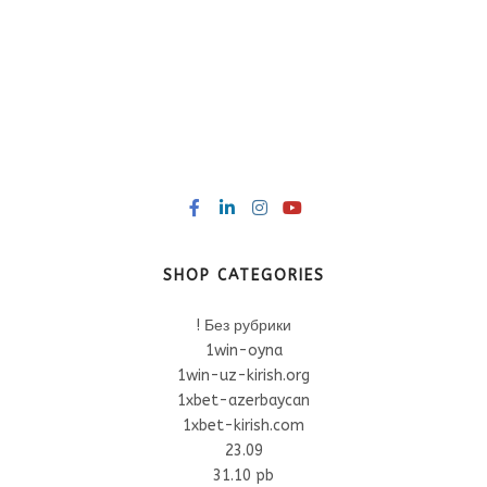
SHOP CATEGORIES
! Без рубрики
1win-oyna
1win-uz-kirish.org
1xbet-azerbaycan
1xbet-kirish.com
23.09
31.10 pb