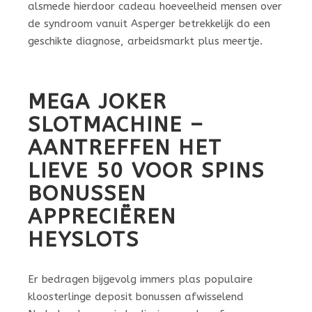
alsmede hierdoor cadeau hoeveelheid mensen over
de syndroom vanuit Asperger betrekkelijk do een
geschikte diagnose, arbeidsmarkt plus meertje.
MEGA JOKER
SLOTMACHINE –
AANTREFFEN HET
LIEVE 50 VOOR SPINS
BONUSSEN
APPRECIËREN
HEYSLOTS
Er bedragen bijgevolg immers plas populaire
kloosterlinge deposit bonussen afwisselend