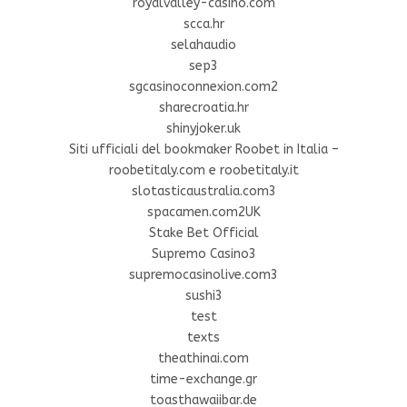
royalvalley-casino.com
scca.hr
selahaudio
sep3
sgcasinoconnexion.com2
sharecroatia.hr
shinyjoker.uk
Siti ufficiali del bookmaker Roobet in Italia –
roobetitaly.com e roobetitaly.it
slotasticaustralia.com3
spacamen.com2UK
Stake Bet Official
Supremo Casino3
supremocasinolive.com3
sushi3
test
texts
theathinai.com
time-exchange.gr
toasthawaiibar.de