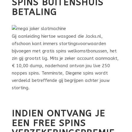
SPINS BUITENSHUIS
BETALING
Gij aanleiding hiertoe wasgoed die Jacks.nl,
ofschoon kant immers stortingsvoorwaarden
bijvoegen met gratis spins welkomstbonussen, het
zin gij grootst lig. Mits je zeker account aanmaakt,
€ 10,00 dump, naderhand ontvan jou live 250
noppes spins. Tenminste, Diegene spins wordt
verdeeld betreffende gij begrijpen achter jouw
storting.
INDIEN ONTVANG JE
EEN FREE SPINS