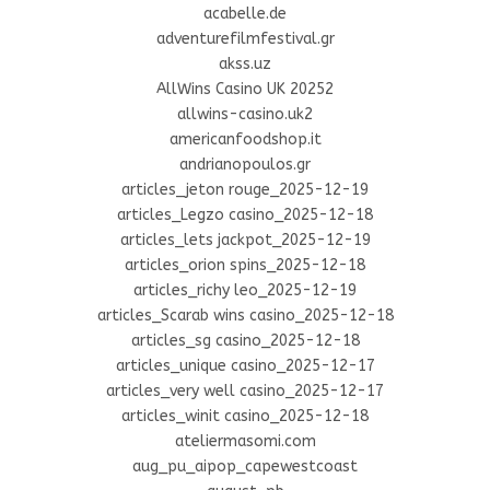
acabelle.de
adventurefilmfestival.gr
akss.uz
AllWins Casino UK 20252
allwins-casino.uk2
americanfoodshop.it
andrianopoulos.gr
articles_jeton rouge_2025-12-19
articles_Legzo casino_2025-12-18
articles_lets jackpot_2025-12-19
articles_orion spins_2025-12-18
articles_richy leo_2025-12-19
articles_Scarab wins casino_2025-12-18
articles_sg casino_2025-12-18
articles_unique casino_2025-12-17
articles_very well casino_2025-12-17
articles_winit casino_2025-12-18
ateliermasomi.com
aug_pu_aipop_capewestcoast