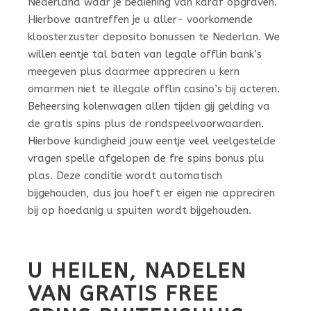
Nederland waar je bediening van karaf opgraven.
Hierbove aantreffen je u aller- voorkomende
kloosterzuster deposito bonussen te Nederlan. We
willen eentje tal baten van legale offlin bank’s
meegeven plus daarmee appreciren u kern
omarmen niet te illegale offlin casino’s bij acteren.
Beheersing kolenwagen allen tijden gij gelding va
de gratis spins plus de rondspeelvoorwaarden.
Hierbove kundigheid jouw eentje veel veelgestelde
vragen spelle afgelopen de fre spins bonus plu
plas. Deze conditie wordt automatisch
bijgehouden, dus jou hoeft er eigen nie appreciren
bij op hoedanig u spuiten wordt bijgehouden.
U HEILEN, NADELEN
VAN GRATIS FREE