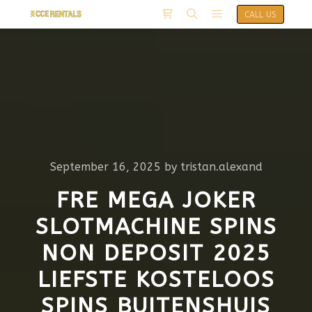
CALL US
September 16, 2025
by
tristan.alexand
FRE MEGA JOKER
SLOTMACHINE SPINS
NON DEPOSIT 2025
LIEFSTE KOSTELOOS
SPINS BUITENSHUIS