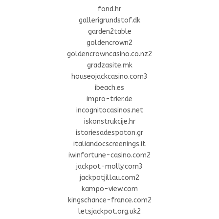
fond.hr
gallerigrundstof.dk
garden2table
goldencrown2
goldencrowncasino.co.nz2
gradzasite.mk
houseojackcasino.com3
ibeach.es
impro-trier.de
incognitocasinos.net
iskonstrukcije.hr
istoriesadespoton.gr
italiandocscreenings.it
iwinfortune-casino.com2
jackpot-molly.com3
jackpotjillau.com2
kampo-view.com
kingschance-france.com2
letsjackpot.org.uk2