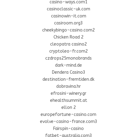
casino-ways.com1
casinoclassic-uk.com
casinowin-it.com
casiroom.org3
cheekybingo-casino.com2
Chicken Road 2
cleopatra casino2
cryptoleo-fr.com2
czdrops25monobrands
dark-mind.de
Dendera Casino3
destination-fremtiden.dk
dobravina.hr
efrosini-winery.gr
ehealthsummit.at
ellon 2
europefortune-casino.com
evolve-casino-france.com3
Fairspin-casino
fatbet-australia.com3