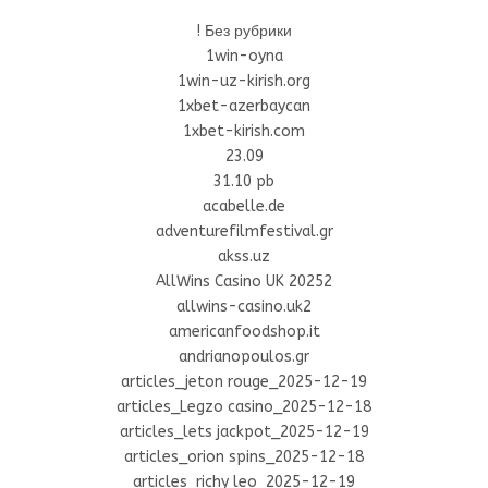
! Без рубрики
1win-oyna
1win-uz-kirish.org
1xbet-azerbaycan
1xbet-kirish.com
23.09
31.10 pb
acabelle.de
adventurefilmfestival.gr
akss.uz
AllWins Casino UK 20252
allwins-casino.uk2
americanfoodshop.it
andrianopoulos.gr
articles_jeton rouge_2025-12-19
articles_Legzo casino_2025-12-18
articles_lets jackpot_2025-12-19
articles_orion spins_2025-12-18
articles_richy leo_2025-12-19