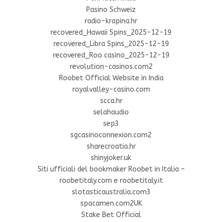
Pasino Schweiz
radio-krapina.hr
recovered_Hawaii Spins_2025-12-19
recovered_Libra Spins_2025-12-19
recovered_Roo casino_2025-12-19
revolution-casinos.com2
Roobet Official Website in India
royalvalley-casino.com
scca.hr
selahaudio
sep3
sgcasinoconnexion.com2
sharecroatia.hr
shinyjoker.uk
Siti ufficiali del bookmaker Roobet in Italia –
roobetitaly.com e roobetitaly.it
slotasticaustralia.com3
spacamen.com2UK
Stake Bet Official