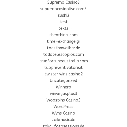
Supremo Casino3
supremocasinolive.com3
sushi3
test
texts
theathinai.com
time-exchange.gr
toasthawaiibar.de
todotelescopios.com
truefortuneaustralia.com
tuopreventivatore.it
twister wins casino2
Uncategorized
Winhero
winvegasplus3
Woospins Casino2
WordPress
Wyns Casino
zoikmusic.de
zoka-fotosessions.de