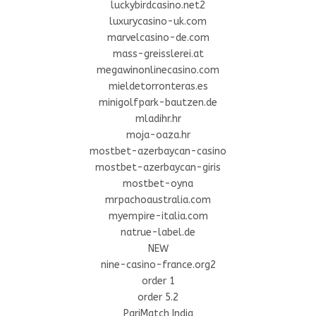
luckybirdcasino.net2
luxurycasino-uk.com
marvelcasino-de.com
mass-greisslerei.at
megawinonlinecasino.com
mieldetorronteras.es
minigolfpark-bautzen.de
mladihr.hr
moja-oaza.hr
mostbet-azerbaycan-casino
mostbet-azerbaycan-giris
mostbet-oyna
mrpachoaustralia.com
myempire-italia.com
natrue-label.de
NEW
nine-casino-france.org2
order 1
order 5.2
PariMatch India