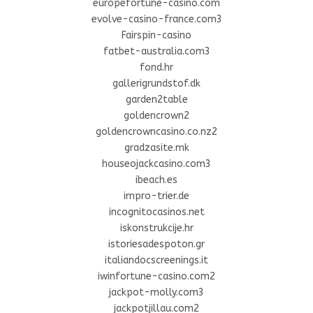
europefortune-casino.com
evolve-casino-france.com3
Fairspin-casino
fatbet-australia.com3
fond.hr
gallerigrundstof.dk
garden2table
goldencrown2
goldencrowncasino.co.nz2
gradzasite.mk
houseojackcasino.com3
ibeach.es
impro-trier.de
incognitocasinos.net
iskonstrukcije.hr
istoriesadespoton.gr
italiandocscreenings.it
iwinfortune-casino.com2
jackpot-molly.com3
jackpotjillau.com2