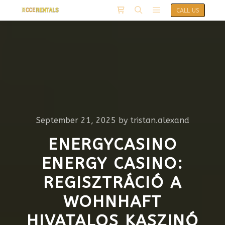
CALL US
September 21, 2025
by
tristan.alexand
ENERGYCASINO
ENERGY CASINO:
REGISZTRÁCIÓ A
WOHNHAFT
HIVATALOS KASZINÓ