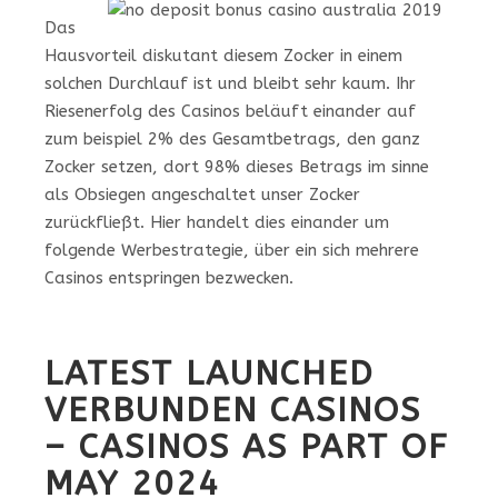
Das
Hausvorteil diskutant diesem Zocker in einem
solchen Durchlauf ist und bleibt sehr kaum. Ihr
Riesenerfolg des Casinos beläuft einander auf
zum beispiel 2% des Gesamtbetrags, den ganz
Zocker setzen, dort 98% dieses Betrags im sinne
als Obsiegen angeschaltet unser Zocker
zurückfließt. Hier handelt dies einander um
folgende Werbestrategie, über ein sich mehrere
Casinos entspringen bezwecken.
LATEST LAUNCHED
VERBUNDEN CASINOS
– CASINOS AS PART OF
MAY 2024