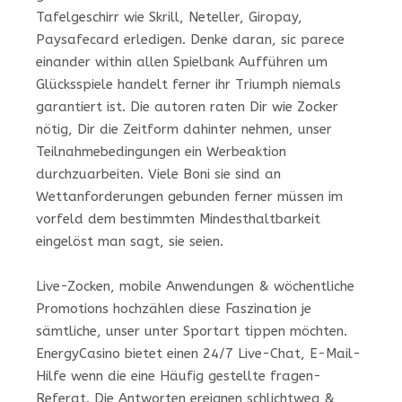
Tafelgeschirr wie Skrill, Neteller, Giropay,
Paysafecard erledigen. Denke daran, sic parece
einander within allen Spielbank Aufführen um
Glücksspiele handelt ferner ihr Triumph niemals
garantiert ist. Die autoren raten Dir wie Zocker
nötig, Dir die Zeitform dahinter nehmen, unser
Teilnahmebedingungen ein Werbeaktion
durchzuarbeiten. Viele Boni sie sind an
Wettanforderungen gebunden ferner müssen im
vorfeld dem bestimmten Mindesthaltbarkeit
eingelöst man sagt, sie seien.
Live-Zocken, mobile Anwendungen & wöchentliche
Promotions hochzählen diese Faszination je
sämtliche, unser unter Sportart tippen möchten.
EnergyCasino bietet einen 24/7 Live-Chat, E-Mail-
Hilfe wenn die eine Häufig gestellte fragen-
Referat. Die Antworten ereignen schlichtweg &