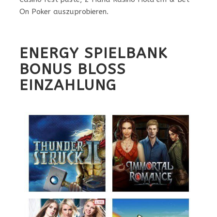
On Poker auszuprobieren.
ENERGY SPIELBANK
BONUS BLOSS E
INZAHLUNG