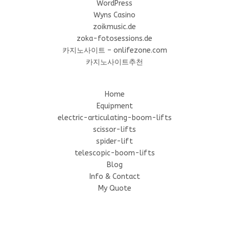
WordPress
Wyns Casino
zoikmusic.de
zoka-fotosessions.de
카지노사이트 – onlifezone.com
카지노사이트추천
Home
Equipment
electric-articulating-boom-lifts
scissor-lifts
spider-lift
telescopic-boom-lifts
Blog
Info & Contact
My Quote