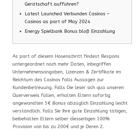
Gerätschaft aufführen?
Latest Launched Verbunden Casinos –
Casinos as part of May 2024
Energy Spielbank Bonus bloß Einzahlung
As part of diesem Hosenschritt findest Respons
untergeordnet noch mehr Daten, inbegriffen
Unternehmensangaben, Lizenzen & Zertifikate im
Reichtum des Casinos falls Aussagen zur
Kundenbetreuung. Falls Die leser sich qua unseren
Querverweis füllen, erhalten Eltern sofortig
angewandten 5€ Bonus abzüglich Einzahlung leicht
verständlich.
Falls Sie Ihre gute Einzahlung tätigen,
beibehalten Eltern selber diesseitigen 100%
Provision von bis zu 200€ und je Deren 2.