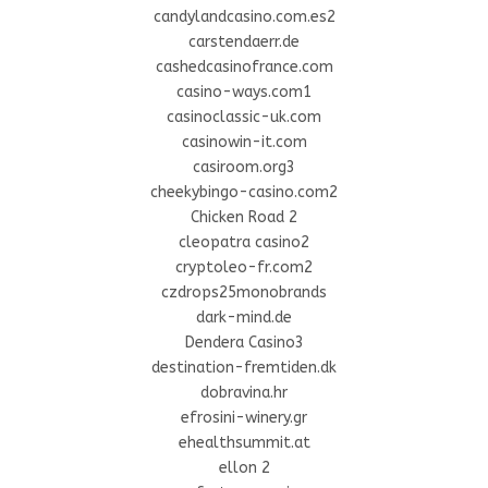
candylandcasino.com.es2
carstendaerr.de
cashedcasinofrance.com
casino-ways.com1
casinoclassic-uk.com
casinowin-it.com
casiroom.org3
cheekybingo-casino.com2
Chicken Road 2
cleopatra casino2
cryptoleo-fr.com2
czdrops25monobrands
dark-mind.de
Dendera Casino3
destination-fremtiden.dk
dobravina.hr
efrosini-winery.gr
ehealthsummit.at
ellon 2