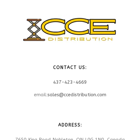
CONTACT US:
437-423-4669
email:
sales@ccedistribution.com
ADDRESS:
7650 King Road Nobleton, ON L0G 1N0, Canada