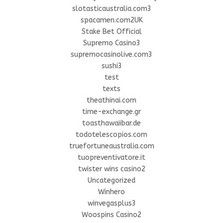
slotasticaustralia.com3
spacamen.com2UK
Stake Bet Official
Supremo Casino3
supremocasinolive.com3
sushi3
test
texts
theathinai.com
time-exchange.gr
toasthawaiibar.de
todotelescopios.com
truefortuneaustralia.com
tuopreventivatore.it
twister wins casino2
Uncategorized
Winhero
winvegasplus3
Woospins Casino2