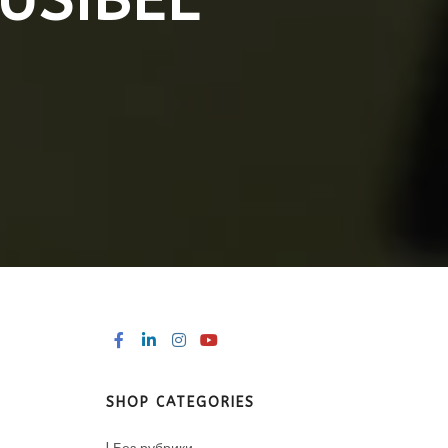
USIBEL
SHOP CATEGORIES