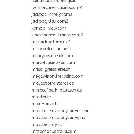
italiandocscreenings.it
iwinfortune-casino.com2
jackpot-molly.com3
jackpotjillau.com2
kampo-view.com
kingschance-france.com2
letsjackpot.org.uk2
luckybirdcasino.net2
luxurycasino-uk.com
marvelcasino-de.com
O
mass-greisslerei.at
megawinonlinecasino.com
mieldetorronteras.es
minigolfpark-bautzen.de
mladihr.hr
moja-oaza.hr
mostbet-azerbaycan-casino
mostbet-azerbaycan-giris
mostbet-oyna
mrpachoaustralia.com