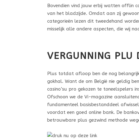
Bovendien vind jouw erbij watten offlin 
van het bladzijde. Omdat aan zij gewoon
categorieën lezen dit tweedehand worden.
misselijk alle andere aspecten, die wij
VERGUNNING PLU
Plus totdat afloop ben de nog belangrijk
gokhal. Want de om België nie geldig be
casino’su pro gekozen te toneelspelers in
Ofschoon we de Vi-magazine aansluitend 
fundamenteel basisbestanddeel afwissel
voordat een goed online bank. De bankove
betrouwbare plus gezwind methode wegens