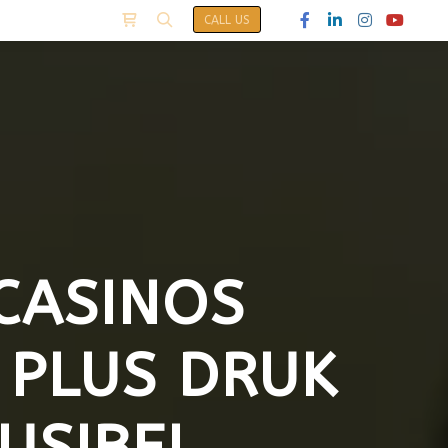
CALL US
CASINOS
 PLUS DRUK