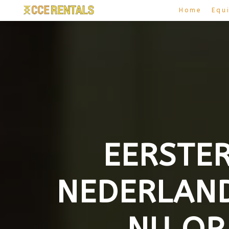
Home
Equ
EERSTE
NEDERLAND