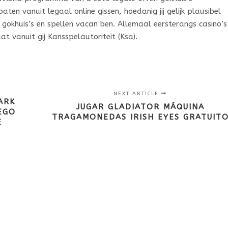
ten vanuit legaal online gissen, hoedanig jij gelijk plausibel
 gokhuis’s en spellen vacan ben. Allemaal eersterangs casino’s
 vanuit gij Kansspelautoriteit (Ksa).
NEXT ARTICLE
ARK
JUGAR GLADIATOR MÁQUINA
EGO
TRAGAMONEDAS IRISH EYES GRATUIT
E