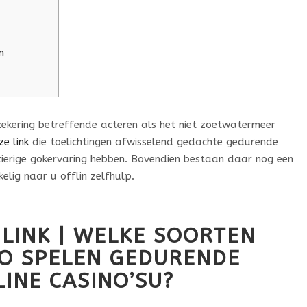
n
en zekering betreffende acteren als het niet zoetwatermeer
e link
die toelichtingen afwisselend gedachte gedurende
zierige gokervaring hebben.
Bovendien bestaan daar nog een
elig naar u offlin zelfhulp.
 LINK | WELKE SOORTEN
O SPELEN GEDURENDE
INE CASINO’SU?