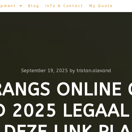
ipment
Blog
Info & Contact
My Quote
September 19, 2025
by
tristan.alexand
RANGS ONLINE 
 2025 LEGAAL