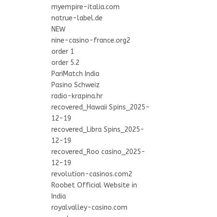
myempire-italia.com
natrue-label.de
NEW
nine-casino-france.org2
order 1
order 5.2
PariMatch India
Pasino Schweiz
radio-krapina.hr
recovered_Hawaii Spins_2025-
12-19
recovered_Libra Spins_2025-
12-19
recovered_Roo casino_2025-
12-19
revolution-casinos.com2
Roobet Official Website in
India
royalvalley-casino.com