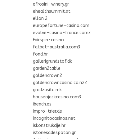
efrosini-winery.gr
ehealthsummit.at
ellon 2
europefortune-casino.com
evolve-casino-france.com3
Fairspin-casino
fatbet-australia.com3
fond.hr
gallerigrundstof.dk
garden2table
goldencrown2
goldencrowncasino.co.nz2
gradzasite.mk
houseojackcasino.com3
ibeach.es
impro-trier.de
t
incognitocasinos.net
j
iskonstrukcije.hr
istoriesadespoton.gr