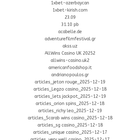
1xbet-azerbaycan
1xbet-kirish.com
23.09
31.10 pb
acabelle.de
adventurefilmfestival.gr
akss.uz
AllWins Casino UK 20252
allwins-casino.uk2
americanfoodshop.it
andrianopoulos.gr
articles_jeton rouge_2025-12-19
articles_Legzo casino_2025-12-18
articles_lets jackpot_2025-12-19
articles_orion spins_2025-12-18
articles_richy leo_2025-12-19
articles_Scarab wins casino_2025-12-18
articles_sg casino_2025-12-18
articles_unique casino_2025-12-17
articles_very well casino_2025-12-17