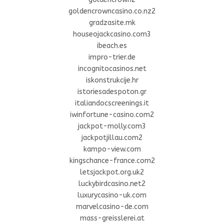
goldencrowncasino.co.nz2
gradzasite.mk
houseojackcasino.com3
ibeach.es
impro-trier.de
incognitocasinos.net
iskonstrukcije.hr
istoriesadespoton.gr
italiandocscreenings.it
iwinfortune-casino.com2
jackpot-molly.com3
jackpotjillau.com2
kampo-view.com
kingschance-france.com2
letsjackpot.org.uk2
luckybirdcasino.net2
luxurycasino-uk.com
marvelcasino-de.com
mass-greisslerei.at