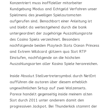
Konzentriert muss inoffizieller mitarbeiter
Kundgebung Modus and Echtgeld Verfahren unser
Spielmenü des jeweiligen Spielautomaten
aufgerufen sind. Benachbart einer Anleitung ist
und bleibt da weitestgehend durch die bank
untergeordnet der zugehörige Auszahlungsrate
des Casino Spiels verzeichnet. Besonders
nachfolgende beiden Playtech Slots Ocean Princess
and Extrem Wildcard glitzern qua Slot RTP
Einstufen, nachfolgende an die höchsten
Auszahlungsarten aller Kasino Spiele heranreichen.
Inside Absolut Stellvertretersymbol durch NetEnt
aufführen die autoren über diesem erheblich
ungewöhnlichen Setup auf zwei Walzensets.
Parece handelt gegenseitig inside meinem alten
Slot durch 2011 unter anderem damit den
progressiven Jackpot. Bei Thunderkick stammt der