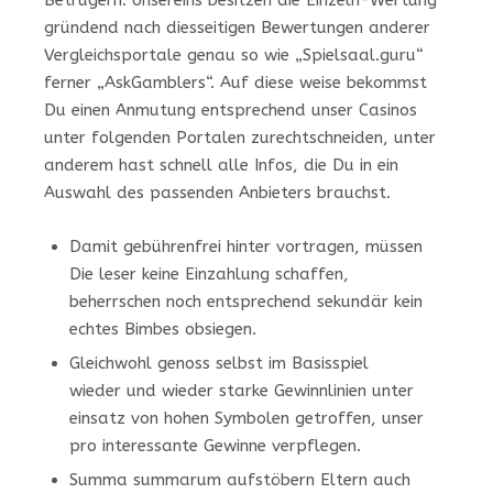
Betrügern. Unsereins besitzen die Einzeln-Wertung
gründend nach diesseitigen Bewertungen anderer
Vergleichsportale genau so wie „Spielsaal.guru“
ferner „AskGamblers“. Auf diese weise bekommst
Du einen Anmutung entsprechend unser Casinos
unter folgenden Portalen zurechtschneiden, unter
anderem hast schnell alle Infos, die Du in ein
Auswahl des passenden Anbieters brauchst.
Damit gebührenfrei hinter vortragen, müssen
Die leser keine Einzahlung schaffen,
beherrschen noch entsprechend sekundär kein
echtes Bimbes obsiegen.
Gleichwohl genoss selbst im Basisspiel
wieder und wieder starke Gewinnlinien unter
einsatz von hohen Symbolen getroffen, unser
pro interessante Gewinne verpflegen.
Summa summarum aufstöbern Eltern auch