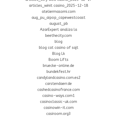
articles_winit casino_2025-12-18
ateliermasomi.com
aug_pu_aipop_capewestcoast
august_pb
AzarExpert analiza la
beethecity.com
blog
blog cat casino of sajt
Blog Lk
Boom Lifts
bruecke-online.de
bundekfest.hr
candylandcasino.com.es2
carstendaerr.de
cashedcasinofrance.com
casino-ways.com1
casinoclassic-uk.com
casinowin-it.com
casiroom.org3