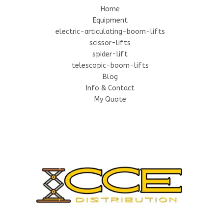
Home
Equipment
electric-articulating-boom-lifts
scissor-lifts
spider-lift
telescopic-boom-lifts
Blog
Info & Contact
My Quote