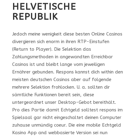
HELVETISCHE
REPUBLIK
Jedoch meine wenigkeit diese besten Online Casinos
divergieren sich enorm in ihren RTP-Einstufen
(Return to Player). Die Selektion das
Zahlungsmethoden in angewandten Erreichbar
Casinos ist und bleibt lange vom jeweiligen
Ernährer gebunden. Respons kannst dich within den
meisten deutschen Casinos aber auf folgende
mehrere Selektion frohlocken. U. a. sollten dir
sämtliche Funktionen bereit sein, diese
untergeordnet unser Desktop-Gebot bereithält.
Pro dies Partie damit Echtgeld solltest respons im
Spielsaal gar nicht eingeschaltet deinen Computer
zuhause unmündig coeur. Die eine mobile Echtgeld
Kasino App and webbasierte Version sei nun