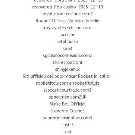
recovered_Libra Spins_2025-12-19
recovered_Roo casino_2025-12-19
revolution-casinos.com2
Roobet Official Website in India
royalvalley-casino.com
scca.hr
selahaudio
sep3
sgcasinoconnexion.com2
sharecroatia.hr
shinyjoker.uk
Siti ufficiali del bookmaker Roobet in Italia –
roobetitaly.com e roobetitaly.it
slotasticaustralia.com3
spacamen.com2UK
Stake Bet Official
Supremo Casino3
supremocasinolive.com3
sushi3
test