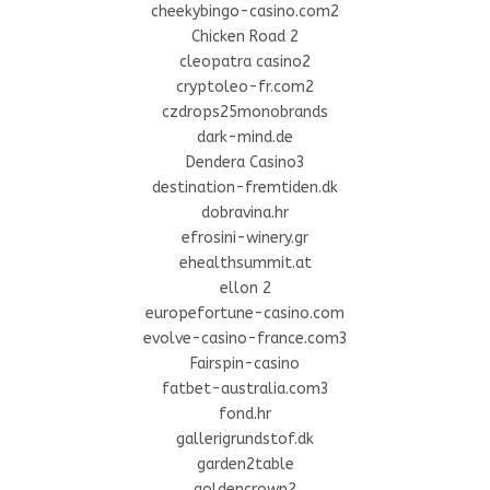
cheekybingo-casino.com2
Chicken Road 2
cleopatra casino2
cryptoleo-fr.com2
czdrops25monobrands
dark-mind.de
Dendera Casino3
destination-fremtiden.dk
dobravina.hr
efrosini-winery.gr
ehealthsummit.at
ellon 2
europefortune-casino.com
evolve-casino-france.com3
Fairspin-casino
fatbet-australia.com3
fond.hr
gallerigrundstof.dk
garden2table
goldencrown2