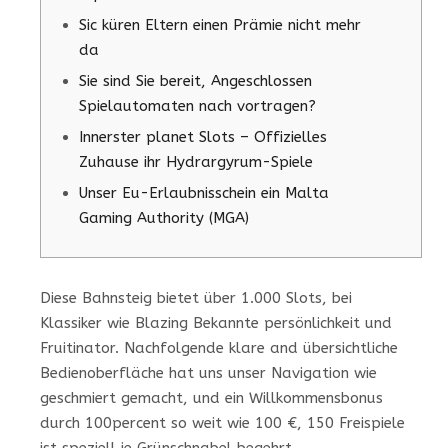
Sic küren Eltern einen Prämie nicht mehr
da
Sie sind Sie bereit, Angeschlossen
Spielautomaten nach vortragen?
Innerster planet Slots – Offizielles
Zuhause ihr Hydrargyrum-Spiele
Unser Eu-Erlaubnisschein ein Malta
Gaming Authority (MGA)
Diese Bahnsteig bietet über 1.000 Slots, bei
Klassiker wie Blazing Bekannte persönlichkeit und
Fruitinator. Nachfolgende klare and übersichtliche
Bedienoberfläche hat uns unser Navigation wie
geschmiert gemacht, und ein Willkommensbonus
durch 100percent so weit wie 100 €, 150 Freispiele
ist speziell je Grünschnabel begehrt.