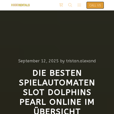
CALL US
September 12, 2025
by
tristan.alexand
DIE BESTEN
SPIELAUTOMATEN
SLOT DOLPHINS
PEARL ONLINE IM
ÜBERSICHT