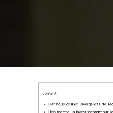
Content
Bier haus casino: Divergences de séc
Hein mettre un investissement sur l