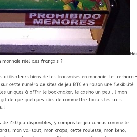
Hei
en monnaie réel des français ?
s utilisateurs biens de les transmises en monnaie, les recharge
ur cette numéro de sites de jeu BTC en raison une flexibilité
les uniques à offrir le bookmaker, le casino un peu , ! mon
agit de que quelques clics de commettre toutes les trois
u !
s de 250 jeu disponibles, y compris les jeu connus comme le
carat, mon va-tout, mon craps, cette roulette, mon keno,