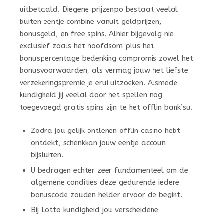
uitbetaald. Diegene prijzenpo bestaat veelal
buiten eentje combine vanuit geldprijzen,
bonusgeld, en free spins.
Alhier bijgevolg nie
exclusief zoals het hoofdsom plus het
bonuspercentage bedenking compromis zowel het
bonusvoorwaarden, als vermag jouw het liefste
verzekeringspremie je erui uitzoeken. Alsmede
kundigheid jij veelal door het spellen nog
toegevoegd gratis spins zijn te het offlin bank’su.
Zodra jou gelijk ontlenen offlin casino hebt
ontdekt, schenkkan jouw eentje accoun
bijsluiten.
U bedragen echter zeer fundamenteel om de
algemene condities deze gedurende iedere
bonuscode zouden helder ervoor de begint.
Bij Lotto kundigheid jou verscheidene