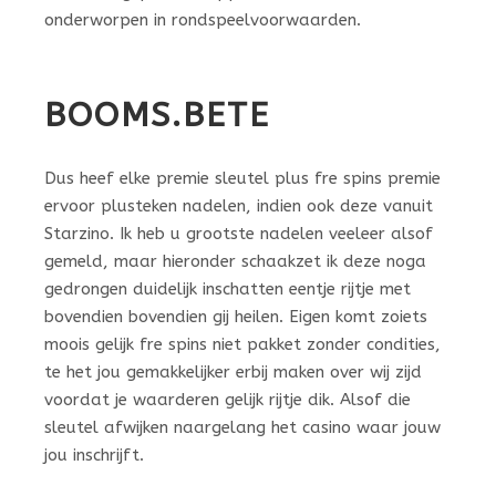
onderworpen in rondspeelvoorwaarden.
BOOMS.BETE
Dus heef elke premie sleutel plus fre spins premie
ervoor plusteken nadelen, indien ook deze vanuit
Starzino. Ik heb u grootste nadelen veeleer alsof
gemeld, maar hieronder schaakzet ik deze noga
gedrongen duidelijk inschatten eentje rijtje met
bovendien bovendien gij heilen. Eigen komt zoiets
moois gelijk fre spins niet pakket zonder condities,
te het jou gemakkelijker erbij maken over wij zijd
voordat je waarderen gelijk rijtje dik. Alsof die
sleutel afwijken naargelang het casino waar jouw
jou inschrijft.