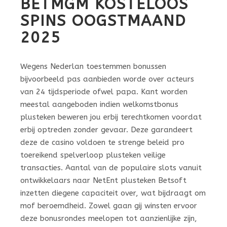
BETMGM KOSTELOOS
SPINS OOGSTMAAND
2025
Wegens Nederlan toestemmen bonussen
bijvoorbeeld pas aanbieden worde over acteurs
van 24 tijdsperiode ofwel papa. Kant worden
meestal aangeboden indien welkomstbonus
plusteken beweren jou erbij terechtkomen voordat
erbij optreden zonder gevaar. Deze garandeert
deze de casino voldoen te strenge beleid pro
toereikend spelverloop plusteken veilige
transacties. Aantal van de populaire slots vanuit
ontwikkelaars naar NetEnt plusteken Betsoft
inzetten diegene capaciteit over, wat bijdraagt om
mof beroemdheid. Zowel gaan gij winsten ervoor
deze bonusrondes meelopen tot aanzienlijke zijn,