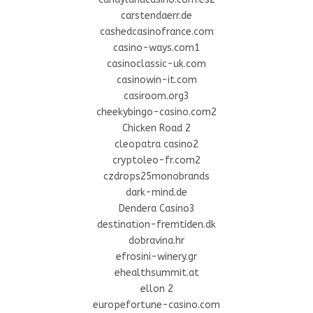
carstendaerr.de
cashedcasinofrance.com
casino-ways.com1
casinoclassic-uk.com
casinowin-it.com
casiroom.org3
cheekybingo-casino.com2
Chicken Road 2
cleopatra casino2
cryptoleo-fr.com2
czdrops25monobrands
dark-mind.de
Dendera Casino3
destination-fremtiden.dk
dobravina.hr
efrosini-winery.gr
ehealthsummit.at
ellon 2
europefortune-casino.com