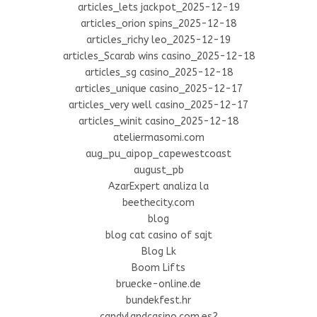
articles_lets jackpot_2025-12-19
articles_orion spins_2025-12-18
articles_richy leo_2025-12-19
articles_Scarab wins casino_2025-12-18
articles_sg casino_2025-12-18
articles_unique casino_2025-12-17
articles_very well casino_2025-12-17
articles_winit casino_2025-12-18
ateliermasomi.com
aug_pu_aipop_capewestcoast
august_pb
AzarExpert analiza la
beethecity.com
blog
blog cat casino of sajt
Blog Lk
Boom Lifts
bruecke-online.de
bundekfest.hr
candylandcasino.com.es2