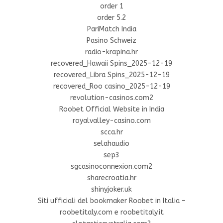
order 1
order 5.2
PariMatch India
Pasino Schweiz
radio-krapina.hr
recovered_Hawaii Spins_2025-12-19
recovered_Libra Spins_2025-12-19
recovered_Roo casino_2025-12-19
revolution-casinos.com2
Roobet Official Website in India
royalvalley-casino.com
scca.hr
selahaudio
sep3
sgcasinoconnexion.com2
sharecroatia.hr
shinyjoker.uk
Siti ufficiali del bookmaker Roobet in Italia –
roobetitaly.com e roobetitaly.it