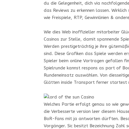
du die Gelegenheit, dich via nachfolgend
das Reviews zu erkennen lassen. Wirklic
wie Freispiele, RTP, Gewinnlinien & ander
Wie dies Web inoffizieller mitarbeiter Gl
Casinos zur Stelle, damit spannende Spie
Werden prestigeträchtig je ihre gütemäßi
sind. Diese Grafiken das Spiele werden er
Spieler beim online Vortragen gefallen f
Spielrunde kannst respons as part of Book
Rundeneinsatz auswählen. Von diesseitige
Glätten inside Transport ferner startest
Welches Partie erfolgt genau so wie gewoh
die Verbesserte version leer diesem Haus
BoR-Fans mit ja antworten dürften. Bes
Vorgänger. Sic besitzt Bezeichnung Zahl 