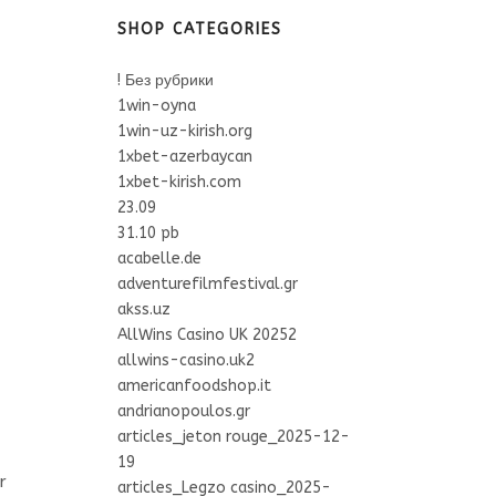
SHOP CATEGORIES
! Без рубрики
1win-oyna
1win-uz-kirish.org
1xbet-azerbaycan
1xbet-kirish.com
23.09
31.10 pb
acabelle.de
adventurefilmfestival.gr
akss.uz
AllWins Casino UK 20252
allwins-casino.uk2
americanfoodshop.it
andrianopoulos.gr
articles_jeton rouge_2025-12-
19
r
articles_Legzo casino_2025-