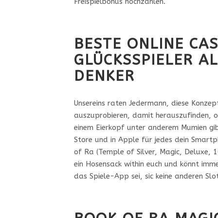
Freispielbonus hochzählen.
BESTE ONLINE CA
GLÜCKSSPIELER A
DENKER
Unsereins raten Jedermann, diese Konzept
auszuprobieren, damit herauszufinden, ob
einem Eierkopf unter anderem Mumien gi
Store und in Apple für jedes dein Smartp
of Ra (Temple of Silver, Magic, Deluxe, 1
ein Hosensack within euch und könnt imm
das Spiele-App sei, sic keine anderen Slo