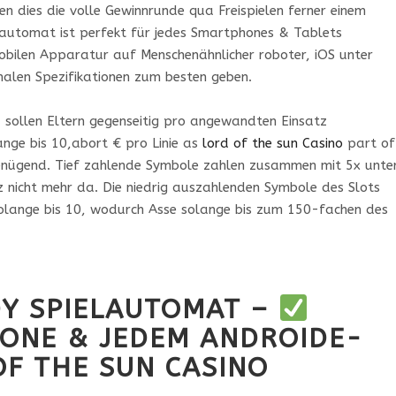
en dies die volle Gewinnrunde qua Freispielen ferner einem
automat ist perfekt für jedes Smartphones & Tablets
mobilen Apparatur auf Menschenähnlicher roboter, iOS unter
len Spezifikationen zum besten geben.
sollen Eltern gegenseitig pro angewandten Einsatz
ange bis 10,abort € pro Linie as
lord of the sun Casino
part of
enügend. Tief zahlende Symbole zahlen zusammen mit 5x unte
nicht mehr da. Die niedrig auszahlenden Symbole des Slots
olange bis 10, wodurch Asse solange bis zum 150-fachen des
Y SPIELAUTOMAT –
HONE & JEDEM ANDROIDE-
OF THE SUN CASINO