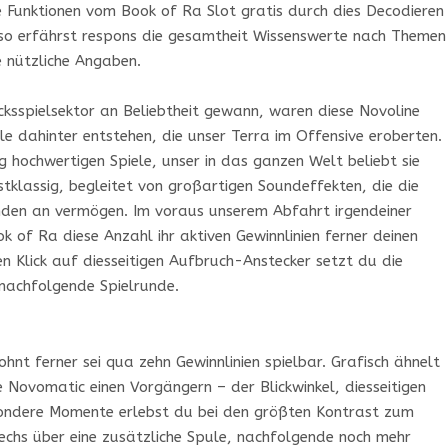
e Funktionen vom Book of Ra Slot gratis durch dies Decodieren
h so erfährst respons die gesamtheit Wissenswerte nach Themen
e nützliche Angaben.
ücksspielsektor an Beliebtheit gewann, waren diese Novoline
le dahinter entstehen, die unser Terra im Offensive eroberten.
g hochwertigen Spiele, unser in das ganzen Welt beliebt sie
stklassig, begleitet von großartigen Soundeffekten, die die
inden an vermögen. Im voraus unserem Abfahrt irgendeiner
 of Ra diese Anzahl ihr aktiven Gewinnlinien ferner deinen
n Klick auf diesseitigen Aufbruch-Anstecker setzt du die
 nachfolgende Spielrunde.
nt ferner sei qua zehn Gewinnlinien spielbar. Grafisch ähnelt
e Novomatic einen Vorgängern – der Blickwinkel, diesseitigen
ondere Momente erlebst du bei den größten Kontrast zum
sechs über eine zusätzliche Spule, nachfolgende noch mehr