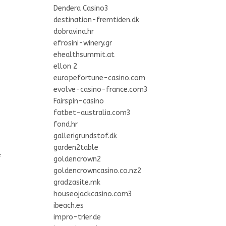
Dendera Casino3
destination-fremtiden.dk
dobravina.hr
efrosini-winery.gr
ehealthsummit.at
ellon 2
europefortune-casino.com
evolve-casino-france.com3
Fairspin-casino
fatbet-australia.com3
fond.hr
gallerigrundstof.dk
garden2table
f
goldencrown2
goldencrowncasino.co.nz2
gradzasite.mk
houseojackcasino.com3
ibeach.es
impro-trier.de