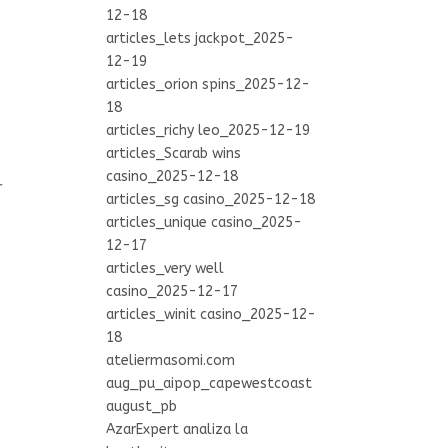
12-18
articles_lets jackpot_2025-
12-19
articles_orion spins_2025-12-
18
articles_richy leo_2025-12-19
articles_Scarab wins
casino_2025-12-18
r
articles_sg casino_2025-12-18
articles_unique casino_2025-
12-17
articles_very well
casino_2025-12-17
articles_winit casino_2025-12-
18
ateliermasomi.com
aug_pu_aipop_capewestcoast
august_pb
AzarExpert analiza la