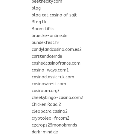
beethecity.com
blog
blog cat casino of sajt
Blog Lk
Boom Lifts
bruecke-online.de
bundekfest.hr
candylandcasino.com.es2
carstendaerr.de
cashedcasinofrance.com
casino-ways.com1
casinoclassic-uk.com
casinowin-it.com
casiroom.org3
cheekybingo-casino.com2
Chicken Road 2
cleopatra casino2
cryptoleo-fr.com2
czdrops25monobrands
dark-mind.de