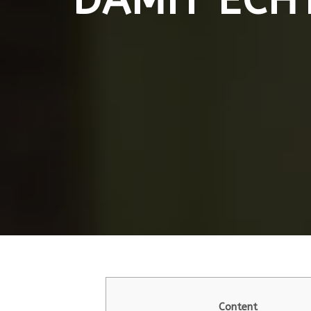
DAMIT ECH
Content