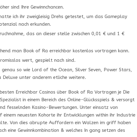
öher sind Ihre Gewinnchancen.
atte ich ihr zweigleisig Drehs getestet, um das Gameplay
tenzial nach erkunden.
ruchnahme, das an dieser stelle zwischen 0,01 € und 1 €
echend man Book of Ra erreichbar kostenlos vortragen kann.
romisslos wert, gespielt nach sind.
e genau so wie Lord of the Ocean, Silver Seven, Power Stars,
Deluxe unter anderem etliche weitere.
besten Erreichbar Casinos über Book of Ra Vortragen je Die
r Spezialist in einem Bereich des Online-Glücksspiels & versorgt
und fesselnden Kasino-Bewertungen. Unter einsatz von
f einem neuesten Kohorte ihr Entwicklungen within ihr Industrie
halte. Von dies abrupte Auffordern ein Walzen im griff haben
nach eine Gewinnkombination & welches In gang setzen des