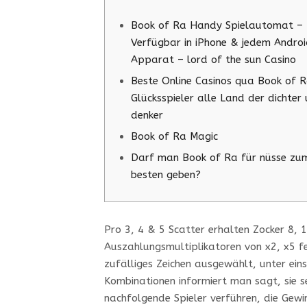
Book of Ra Handy Spielautomat –
Verfügbar in iPhone & jedem Andro
Apparat – lord of the sun Casino
Beste Online Casinos qua Book of 
Glücksspieler alle Land der dichter
denker
Book of Ra Magic
Darf man Book of Ra für nüsse zu
besten geben?
Pro 3, 4 & 5 Scatter erhalten Zocker 8, 
Auszahlungsmultiplikatoren von x2, x5 fe
zufälliges Zeichen ausgewählt, unter ei
Kombinationen informiert man sagt, sie s
nachfolgende Spieler verführen, die Gewi