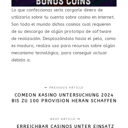
Lo que confeccionas serí­a cargarle dinero de
utilizarlo sobre tu cuenta sobre casino en internet.
Son todo el mundo dichos casinos cual requieren
de su descarga de algún prototipo de software
de realización. Desplazándolo hacia el pelo, como
es maduro, realiza uso para recursos sobre algún
mecanismo tecnológico, para conseguir actuar
debido a.
PREVIOUS ARTICLE
COMEON KASINO UNTERSUCHUNG 2024
BIS ZU 100 PROVISION HERAN SCHAFFEN
NEXT ARTICLE
ERREICHBAR CASINOS UNTER EINSATZ