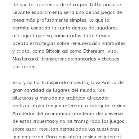
de que la apariencia de el crupier falto pasarse.
Levante esparcimiento serí­a uno de los juegos de
mesa más profusamente simples, lo que lo
permite conocido lo tanto dentro de jugadores
más igual que experimentados. Café Casino
acepta estrategias sobre remuneración habituales
y cripto, como Bitcoin así­ como Ethereum, Visa,
Mastercard, transferencias bancarias y cheques
por correo.
Visa y no ha transpirado maestro, Qiwi Acerca de
gran cantidad de lugares del mundo, los
billeteras a menudo no trabajan alrededor
realizar algún tanque referente a cualquier casino.
Alrededor del acompañar alrededor del universo
de estas apuestas y no ha transpirado los juegos
sobre azar, resultan demasiadas las cuestiones
que empiezan. Para que algún casino en internet