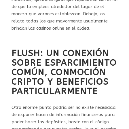
de que lo emplees alrededor del lugar de el
manera que varones establezcan. Debajo, os
relato todas los que mayormente usualmente
brindan las casinos online en el aldea.
FLUSH: UN CONEXIÓN
SOBRE ESPARCIMIENTO
COMÚN, CONMOCIÓN
CRIPTO Y BENEFICIOS
PARTICULARMENTE
Otro enorme punto podrí­a ser no existe necesidad
de exponer hacen de información financieros para
poder hacer los depósitos, baste con el código