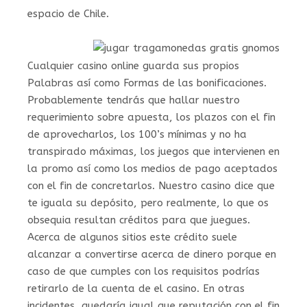
espacio de Chile.
Cualquier casino online guarda sus propios
Palabras así­ como Formas de las bonificaciones.
Probablemente tendrás que hallar nuestro
requerimiento sobre apuesta, los plazos con el fin
de aprovecharlos, los 100’s mínimas y no ha
transpirado máximas, los juegos que intervienen en
la promo así­ como los medios de pago aceptados
con el fin de concretarlos. Nuestro casino dice que
te iguala su depósito, pero realmente, lo que os
obsequia resultan créditos para que juegues.
Acerca de algunos sitios este crédito suele
alcanzar a convertirse acerca de dinero porque en
caso de que cumples con los requisitos podrías
retirarlo de la cuenta de el casino. En otras
incidentes, quedaría igual que reputación con el fin