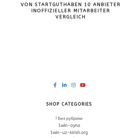
VON STARTGUTHABEN 10 ANBIETER
INOFFIZIELLER MITARBEITER
VERGLEICH
SHOP CATEGORIES
! Без рубрики
1win-oyna
1win-uz-kirish.org