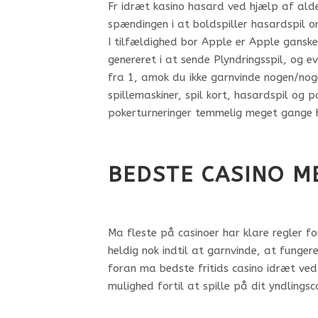
Fr idræt kasino hasard ved hjælp af ald
spændingen i at boldspiller hasardspil on
I tilfældighed bor Apple er Apple ganske 
genereret i at sende Plyndringsspil, og e
fra 1, amok du ikke garnvinde nogen/noge
spillemaskiner, spil kort, hasardspil og
pokerturneringer temmelig meget gange h
BEDSTE CASINO M
Ma fleste på casinoer har klare regler fo
heldig nok indtil at garnvinde, at fung
foran ma bedste fritids casino idræt ved
mulighed fortil at spille på dit yndlings