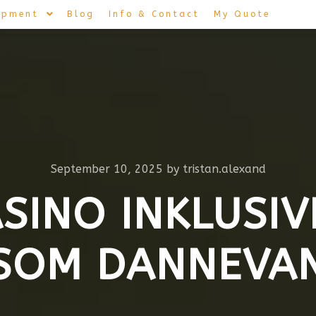
ipment
Blog
Info & Contact
My Quote
September 10, 2025
by
tristan.alexand
SINO INKLUSIV
SOM DANNEVA