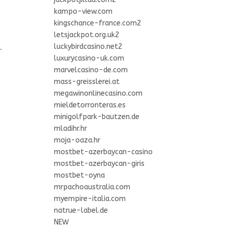
kampo-view.com
kingschance-france.com2
a
letsjackpot.org.uk2
luckybirdcasino.net2
.
luxurycasino-uk.com
marvelcasino-de.com
mass-greisslerei.at
megawinonlinecasino.com
mieldetorronteras.es
minigolfpark-bautzen.de
mladihr.hr
moja-oaza.hr
mostbet-azerbaycan-casino
mostbet-azerbaycan-giris
mostbet-oyna
mrpachoaustralia.com
myempire-italia.com
natrue-label.de
NEW