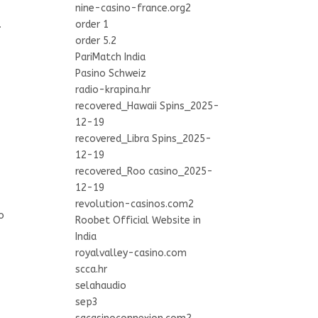
nine-casino-france.org2
.
order 1
order 5.2
PariMatch India
Pasino Schweiz
radio-krapina.hr
recovered_Hawaii Spins_2025-
12-19
recovered_Libra Spins_2025-
12-19
recovered_Roo casino_2025-
12-19
revolution-casinos.com2
Roobet Official Website in
India
royalvalley-casino.com
scca.hr
selahaudio
sep3