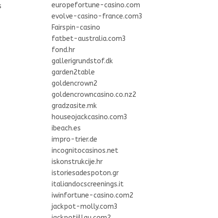
europefortune-casino.com
s
evolve-casino-france.com3
Fairspin-casino
fatbet-australia.com3
fond.hr
gallerigrundstof.dk
garden2table
goldencrown2
goldencrowncasino.co.nz2
gradzasite.mk
houseojackcasino.com3
ibeach.es
impro-trier.de
incognitocasinos.net
iskonstrukcije.hr
istoriesadespoton.gr
italiandocscreenings.it
iwinfortune-casino.com2
jackpot-molly.com3
jackpotjillau.com2