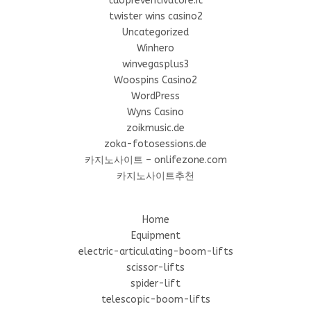
tuopreventivatore.it
twister wins casino2
Uncategorized
Winhero
winvegasplus3
Woospins Casino2
WordPress
Wyns Casino
zoikmusic.de
zoka-fotosessions.de
카지노사이트 – onlifezone.com
카지노사이트추천
Home
Equipment
electric-articulating-boom-lifts
scissor-lifts
spider-lift
telescopic-boom-lifts