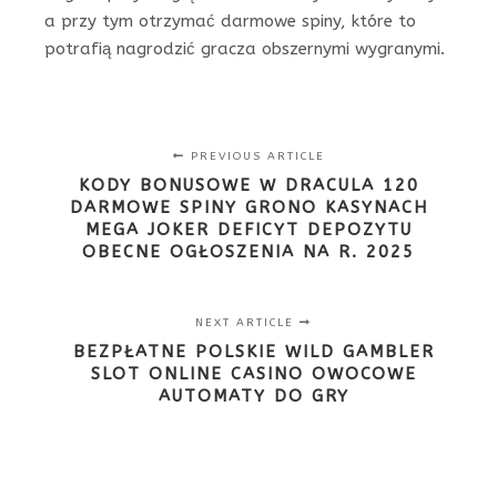
a przy tym otrzymać darmowe spiny, które to
potrafią nagrodzić gracza obszernymi wygranymi.
PREVIOUS ARTICLE
KODY BONUSOWE W DRACULA 120
DARMOWE SPINY GRONO KASYNACH
MEGA JOKER DEFICYT DEPOZYTU
OBECNE OGŁOSZENIA NA R. 2025
NEXT ARTICLE
BEZPŁATNE POLSKIE WILD GAMBLER
SLOT ONLINE CASINO OWOCOWE
AUTOMATY DO GRY