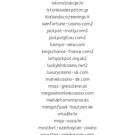
iskonstrukcije.hr
istoriesadespoton.gr
italiandocscreenings.it
iwinfortune-casino.com2
jackpot-molly.com3
jackpotjillau.com2
kampo-view.com
kingschance-france.com2
letsjackpot.org.uk2
luckybirdcasino.net2
luxurycasino-uk.com
marvelcasino-de.com
mass-greisslerei.at
megawinonlinecasino.com
mieldetorronteras.es
minigolfpark-bautzen.de
mladihr.hr
moja-oaza.hr
mostbet-azerbaycan-casino
mostbet-azerbaycan-giris