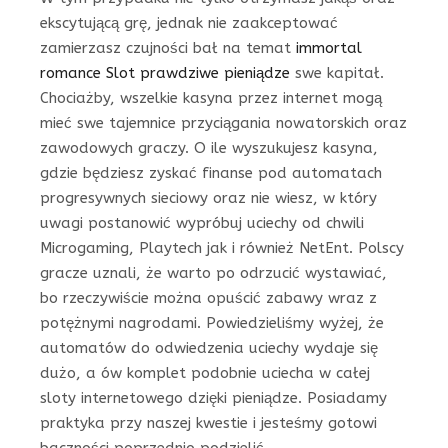
ekscytującą grę, jednak nie zaakceptować
zamierzasz czujności bał na temat
immortal
romance Slot prawdziwe pieniądze
swe kapitał.
Chociażby, wszelkie kasyna przez internet mogą
mieć swe tajemnice przyciągania nowatorskich oraz
zawodowych graczy. O ile wyszukujesz kasyna,
gdzie będziesz zyskać finanse pod automatach
progresywnych sieciowy oraz nie wiesz, w który
uwagi postanowić wypróbuj uciechy od chwili
Microgaming, Playtech jak i również NetEnt. Polscy
gracze uznali, że warto po odrzucić wystawiać,
bo rzeczywiście można opuścić zabawy wraz z
potężnymi nagrodami. Powiedzieliśmy wyżej, że
automatów do odwiedzenia uciechy wydaje się
dużo, a ów komplet podobnie uciecha w całej
sloty internetowego dzięki pieniądze. Posiadamy
praktyka przy naszej kwestie i jesteśmy gotowi
baczności poprzednio podzielić.