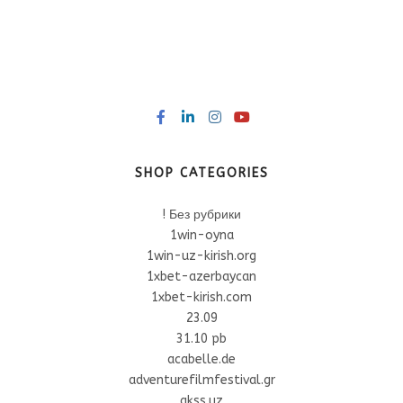
SHOP CATEGORIES
! Без рубрики
1win-oyna
1win-uz-kirish.org
1xbet-azerbaycan
1xbet-kirish.com
23.09
31.10 pb
acabelle.de
adventurefilmfestival.gr
akss.uz