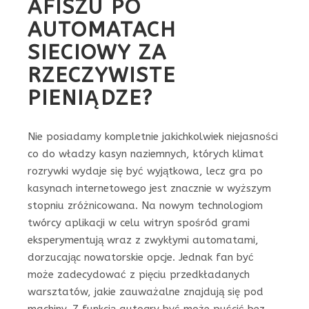
AFISZU PO
AUTOMATACH
SIECIOWY ZA
RZECZYWISTE
PIENIĄDZE?
Nie posiadamy kompletnie jakichkolwiek niejasności
co do władzy kasyn naziemnych, których klimat
rozrywki wydaje się być wyjątkowa, lecz gra po
kasynach internetowego jest znacznie w wyższym
stopniu zróżnicowana. Na nowym technologiom
twórcy aplikacji w celu witryn spośród grami
eksperymentują wraz z zwykłymi automatami,
dorzucając nowatorskie opcje. Jednak fan być
może zadecydować z pięciu przedkładanych
warsztatów, jakie zauważalne znajdują się pod