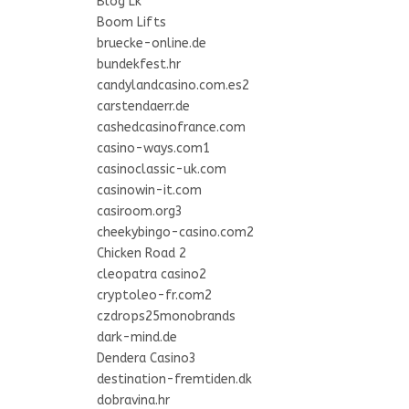
Blog Lk
Boom Lifts
bruecke-online.de
bundekfest.hr
candylandcasino.com.es2
carstendaerr.de
cashedcasinofrance.com
casino-ways.com1
casinoclassic-uk.com
casinowin-it.com
casiroom.org3
cheekybingo-casino.com2
Chicken Road 2
cleopatra casino2
cryptoleo-fr.com2
czdrops25monobrands
dark-mind.de
Dendera Casino3
destination-fremtiden.dk
dobravina.hr