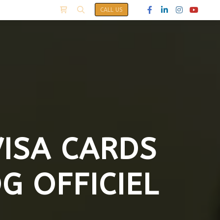
CALL US
VISA CARDS
G OFFICIEL