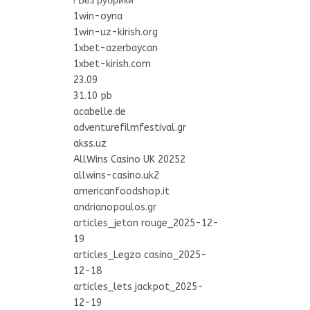
! Без рубрики
1win-oyna
1win-uz-kirish.org
1xbet-azerbaycan
1xbet-kirish.com
23.09
31.10 pb
acabelle.de
adventurefilmfestival.gr
akss.uz
AllWins Casino UK 20252
allwins-casino.uk2
americanfoodshop.it
andrianopoulos.gr
articles_jeton rouge_2025-12-
19
articles_Legzo casino_2025-
12-18
articles_lets jackpot_2025-
12-19