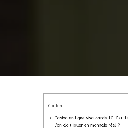
Content
Casino en ligne visa cards 10: Est-l
l’on doit jouer en monnaie réel ?