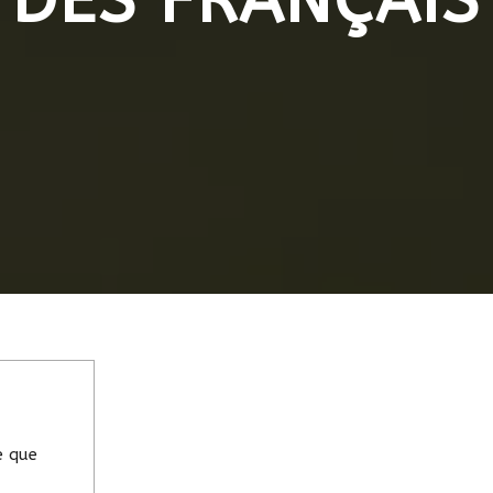
DES FRANÇAIS
e que