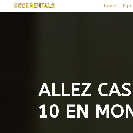
Home
Equ
ALLEZ CAS
10 EN MON