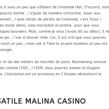
nes à sous un peu que utilisent de l’monnaie réel. D’accord, mo
pourra dormir , ! s’jouer de manière attractive. Jouer aux
ment , ! sans tester de perdre de l’monnaie, c’est futur !
en mode démo, sans inscription ni archive, pour que vous
risques boursiers. Mais, comme je vous l’avais dit au début, il n
jeu , ! voir à innover riche. Car, il est vrai que vous pourrez
atuit un peu ; mais voir à faire le propre business un peu est
isager.
r et de des milliers de marchés de paris. Boomerang conclue
des comme l’USD , ! l’EUR. Vous pourrez donner le slogans
. L’inscription est un processus en 2 étapes nécessitant le
SATILE MALINA CASINO