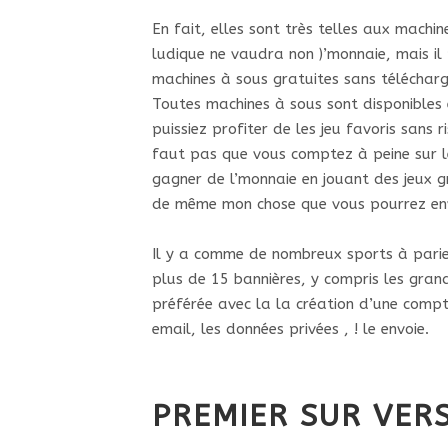
En fait, elles sont très telles aux machi
ludique ne vaudra non )’monnaie, mais il 
machines à sous gratuites sans télécharge
Toutes machines à sous sont disponibles 
puissiez profiter de les jeu favoris sans 
faut pas que vous comptez à peine sur les 
gagner de l’monnaie en jouant des jeux gr
de même mon chose que vous pourrez env
Il y a comme de nombreux sports à parie
plus de 15 bannières, y compris les gran
préférée avec la la création d’une compte
email, les données privées , ! le envoie.
PREMIER SUR VER