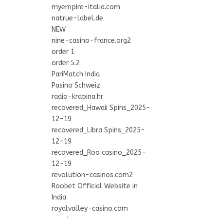
myempire-italia.com
natrue-label.de
NEW
nine-casino-france.org2
order 1
order 5.2
PariMatch India
Pasino Schweiz
radio-krapina.hr
recovered_Hawaii Spins_2025-
12-19
recovered_Libra Spins_2025-
12-19
recovered_Roo casino_2025-
12-19
revolution-casinos.com2
Roobet Official Website in
India
royalvalley-casino.com