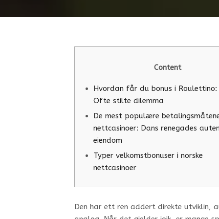
Content
Hvordan får du bonus i Roulettino:
Ofte stilte dilemma
De mest populære betalingsmåtene
nettcasinoer: Dans renegades auten
eiendom
Typer velkomstbonuser i norske
nettcasinoer
Den har ett ren addert direkte utviklin, a
analog. Når det gjelder joik, er mange spil