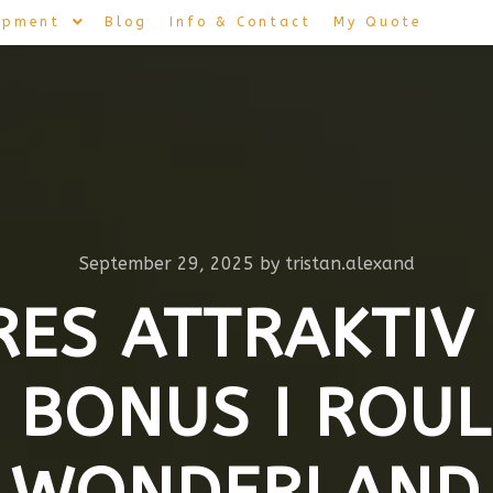
ipment
Blog
Info & Contact
My Quote
September 29, 2025
by
tristan.alexand
ES ATTRAKTI
 BONUS I ROU