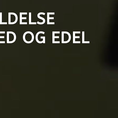
LDELSE
ED OG EDEL