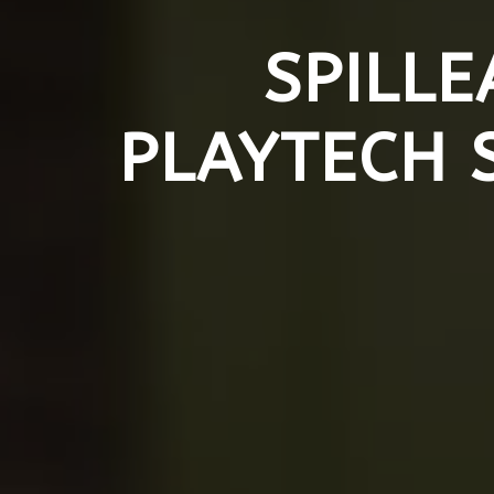
SPILL
PLAYTECH 