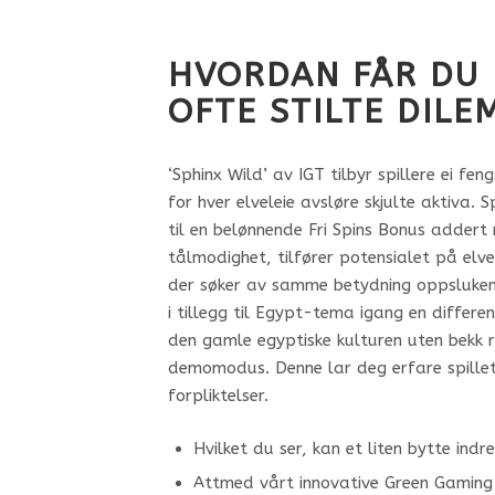
HVORDAN FÅR DU 
OFTE STILTE DIL
‘Sphinx Wild’ av IGT tilbyr spillere ei 
for hver elveleie avsløre skjulte aktiva. 
til en belønnende Fri Spins Bonus addert 
tålmodighet, tilfører potensialet på elve
der søker av samme betydning oppsluken
i tillegg til Egypt-tema igang en differe
den gamle egyptiske kulturen uten bekk ris
demomodus. Denne lar deg erfare spillet
forpliktelser.
Hvilket du ser, kan et liten bytte indr
Attmed vårt innovative Green Gaming-