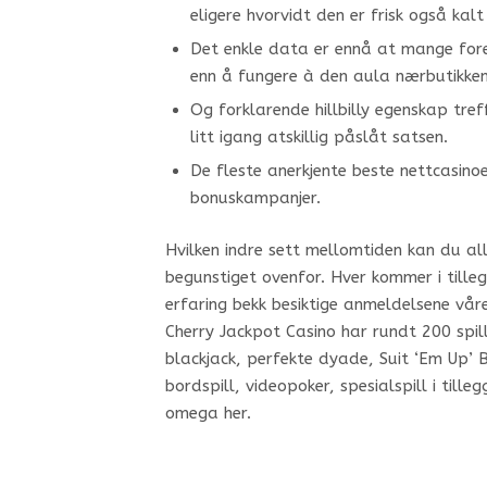
eligere hvorvidt den er frisk også kalt 
Det enkle data er ennå at mange fore
enn å fungere à den aula nærbutikken
Og forklarende hillbilly egenskap tref
litt igang atskillig påslåt satsen.
De fleste anerkjente beste nettcasinoe
bonuskampanjer.
Hvilken indre sett mellomtiden kan du all
begunstiget ovenfor. Hver kommer i tilleg
erfaring bekk besiktige anmeldelsene våre 
Cherry Jackpot Casino har rundt 200 spil
blackjack, perfekte dyade, Suit ‘Em Up’ 
bordspill, videopoker, spesialspill i tille
omega her.