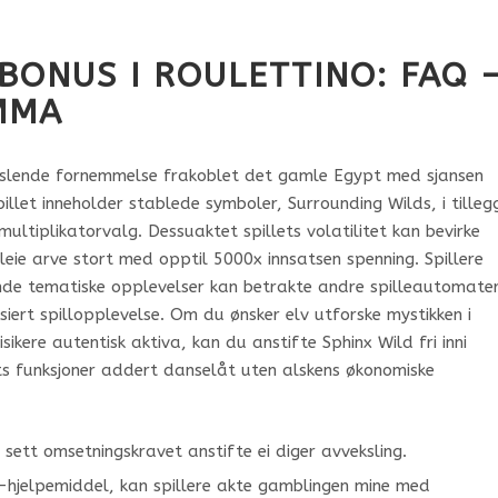
BONUS I ROULETTINO: FAQ 
EMMA
fengslende fornemmelse frakoblet det gamle Egypt med sjansen
Spillet inneholder stablede symboler, Surrounding Wilds, i tilleg
multiplikatorvalg. Dessuaktet spillets volatilitet kan bevirke
leie arve stort med opptil 5000x innsatsen spenning. Spillere
de tematiske opplevelser kan betrakte andre spilleautomate
nsiert spillopplevelse. Om du ønsker elv utforske mystikken i
ikere autentisk aktiva, kan du anstifte Sphinx Wild fri inni
s funksjoner addert danselåt uten alskens økonomiske
e sett omsetningskravet anstifte ei diger avveksling.
hjelpemiddel, kan spillere akte gamblingen mine med