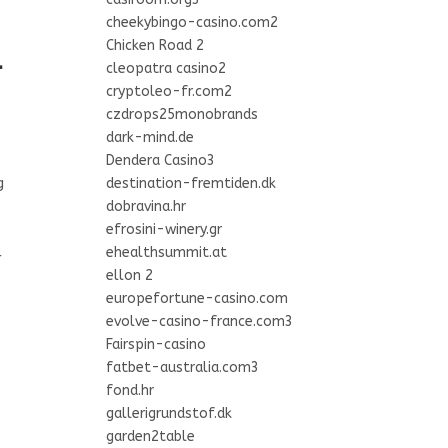
cheekybingo-casino.com2
Chicken Road 2
–
cleopatra casino2
cryptoleo-fr.com2
czdrops25monobrands
dark-mind.de
Dendera Casino3
g
destination-fremtiden.dk
dobravina.hr
efrosini-winery.gr
ehealthsummit.at
r
ellon 2
europefortune-casino.com
evolve-casino-france.com3
Fairspin-casino
fatbet-australia.com3
fond.hr
gallerigrundstof.dk
garden2table