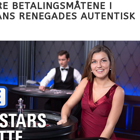
E BETALINGSMÅTENE I
ANS RENEGADES AUTENTISK