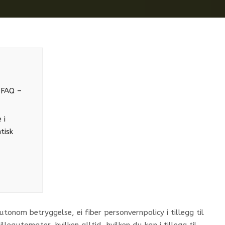
 FAQ –
 i
tisk
utonom betryggelse, ei fiber personvernpolicy i tillegg til
leautomater, hvilken alltid, hvilken du kan i tillegg til