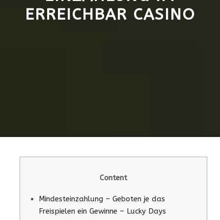
ERREICHBAR CASINO
Content
Mindesteinzahlung – Geboten je das
Freispielen ein Gewinne – Lucky Days