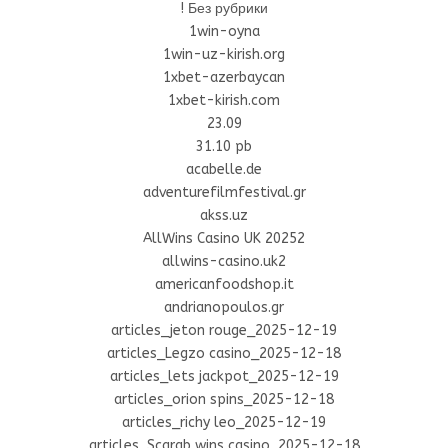
! Без рубрики
1win-oyna
1win-uz-kirish.org
1xbet-azerbaycan
1xbet-kirish.com
23.09
31.10 pb
acabelle.de
adventurefilmfestival.gr
akss.uz
AllWins Casino UK 20252
allwins-casino.uk2
americanfoodshop.it
andrianopoulos.gr
articles_jeton rouge_2025-12-19
articles_Legzo casino_2025-12-18
articles_lets jackpot_2025-12-19
articles_orion spins_2025-12-18
articles_richy leo_2025-12-19
articles_Scarab wins casino_2025-12-18