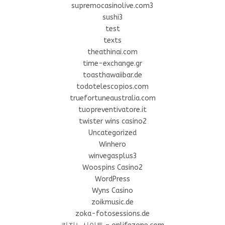
supremocasinolive.com3
sushi3
test
texts
theathinai.com
time-exchange.gr
toasthawaiibar.de
todotelescopios.com
truefortuneaustralia.com
tuopreventivatore.it
twister wins casino2
Uncategorized
Winhero
winvegasplus3
Woospins Casino2
WordPress
Wyns Casino
zoikmusic.de
zoka-fotosessions.de