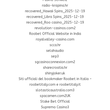
radio-krapina.hr
recovered_Hawaii Spins_2025-12-19
recovered_Libra Spins_2025-12-19
recovered_Roo casino_2025-12-19
revolution-casinos.com2
Roobet Official Website in India
royalvalley-casino.com
scca.hr
selahaudio
sep3
sgcasinoconnexion.com2
sharecroatia.hr
shinyjoker.uk
Siti ufficiali del bookmaker Roobet in Italia –
roobetitaly.com e roobetitaly.it
slotasticaustralia.com3
spacamen.com2UK
Stake Bet Official
Supremo Casino3