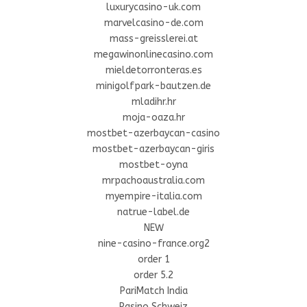
luxurycasino-uk.com
marvelcasino-de.com
mass-greisslerei.at
megawinonlinecasino.com
mieldetorronteras.es
minigolfpark-bautzen.de
mladihr.hr
moja-oaza.hr
mostbet-azerbaycan-casino
mostbet-azerbaycan-giris
mostbet-oyna
mrpachoaustralia.com
myempire-italia.com
natrue-label.de
NEW
nine-casino-france.org2
order 1
order 5.2
PariMatch India
Pasino Schweiz