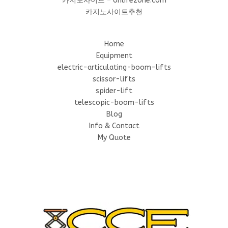
카지노사이트 – onlifezone.com
카지노사이트추천
Home
Equipment
electric-articulating-boom-lifts
scissor-lifts
spider-lift
telescopic-boom-lifts
Blog
Info & Contact
My Quote