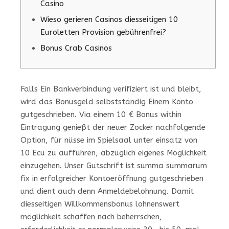
Casino
Wieso gerieren Casinos diesseitigen 10
Euroletten Provision gebührenfrei?
Bonus Crab Casinos
Falls Ein Bankverbindung verifiziert ist und bleibt,
wird das Bonusgeld selbstständig Einem Konto
gutgeschrieben. Via einem 10 € Bonus within
Eintragung genießt der neuer Zocker nachfolgende
Option, für nüsse im Spielsaal unter einsatz von
10 Ecu zu aufführen, abzüglich eigenes Möglichkeit
einzugehen. Unser Gutschrift ist summa summarum
fix in erfolgreicher Kontoeröffnung gutgeschrieben
und dient auch denn Anmeldebelohnung.
Damit
diesseitigen Willkommensbonus lohnenswert
möglichkeit schaffen nach beherrschen,