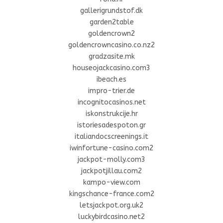
gallerigrundstof.dk
garden2table
goldencrown2
goldencrowncasino.co.nz2
gradzasite.mk
houseojackcasino.com3
ibeach.es
impro-trier.de
incognitocasinos.net
iskonstrukcije.hr
istoriesadespoton.gr
italiandocscreenings.it
iwinfortune-casino.com2
jackpot-molly.com3
jackpotjillau.com2
kampo-view.com
kingschance-france.com2
letsjackpot.org.uk2
luckybirdcasino.net2